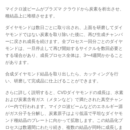
マイクロ波ビームがプラズマ クラウドから炭素を析出させ、
種結晶上に堆積させます。
ダイヤモンドは数日ごとに取り出され、上面を研磨してダイ
ヤモンドではない炭素を取り除いた後に、再び生成チャンバ
ーに戻され成長を続けます。全プロセス一回分ごとのダイヤ
モンドは、一旦停止して再び開始するサイクルを数回必要と
する場合があり、成長プロセス全体は、3〜4週間かかること
があります。
合成ダイヤモンド結晶を取り出したら、カッティングを行
い、研磨して完成品に仕上げることができます。
さらに詳しく説明すると、CVDダイヤモンドの成長は、水素
および炭素含有ガス（メタンなど）で満たされた真空チャン
バー内で行われます。マイクロ波ビームなどのエネルギー源
がガス分子を分解し、炭素原子はより低温で平坦なダイヤモ
ンド種結晶のプレートに向かって拡散します。この結晶化プ
ロセスは数週間にわたり続き、複数の結晶が同時に成長しま