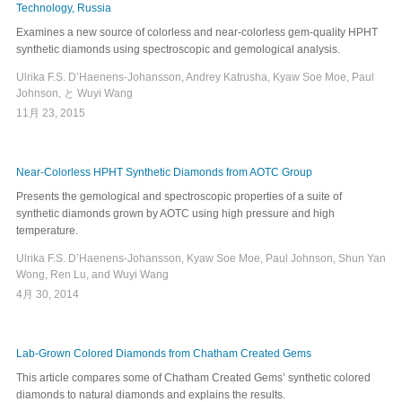
Technology, Russia
Examines a new source of colorless and near-colorless gem-quality HPHT
synthetic diamonds using spectroscopic and gemological analysis.
Ulrika F.S. D’Haenens-Johansson, Andrey Katrusha, Kyaw Soe Moe, Paul
Johnson, と Wuyi Wang
11月 23, 2015
Near-Colorless HPHT Synthetic Diamonds from AOTC Group
Presents the gemological and spectroscopic properties of a suite of
synthetic diamonds grown by AOTC using high pressure and high
temperature.
Ulrika F.S. D’Haenens-Johansson, Kyaw Soe Moe, Paul Johnson, Shun Yan
Wong, Ren Lu, and Wuyi Wang
4月 30, 2014
Lab-Grown Colored Diamonds from Chatham Created Gems
This article compares some of Chatham Created Gems’ synthetic colored
diamonds to natural diamonds and explains the results.