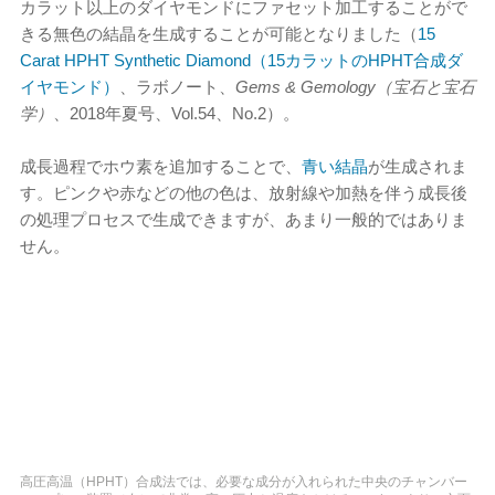
カラット以上のダイヤモンドにファセット加工することがで
きる無色の結晶を生成することが可能となりました（
15
Carat HPHT Synthetic Diamond（15カラットのHPHT合成ダ
イヤモンド）
、ラボノート、
Gems & Gemology（宝石と宝石
学）
、2018年夏号、Vol.54、No.2）。
成長過程でホウ素を追加することで、
青い結晶
が生成されま
す。ピンクや赤などの他の色は、放射線や加熱を伴う成長後
の処理プロセスで生成できますが、あまり一般的ではありま
せん。
高圧高温（HPHT）合成法では、必要な成分が入れられた中央のチャンバー