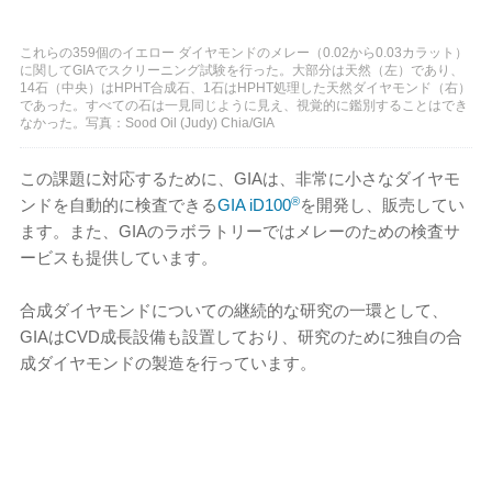
これらの359個のイエロー ダイヤモンドのメレー（0.02から0.03カラット）
に関してGIAでスクリーニング試験を行った。大部分は天然（左）であり、
14石（中央）はHPHT合成石、1石はHPHT処理した天然ダイヤモンド（右）
であった。すべての石は一見同じように見え、視覚的に鑑別することはでき
なかった。写真：Sood Oil (Judy) Chia/GIA
この課題に対応するために、GIAは、非常に小さなダイヤモ
®
ンドを自動的に検査できる
GIA iD100
を開発し、販売してい
ます。また、GIAのラボラトリーではメレーのための検査サ
ービスも提供しています。
合成ダイヤモンドについての継続的な研究の一環として、
GIAはCVD成長設備も設置しており、研究のために独自の合
成ダイヤモンドの製造を行っています。