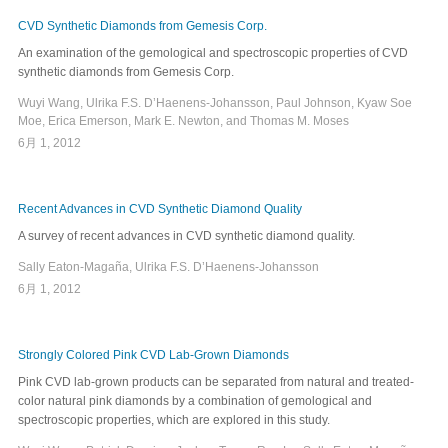
CVD Synthetic Diamonds from Gemesis Corp.
An examination of the gemological and spectroscopic properties of CVD
synthetic diamonds from Gemesis Corp.
Wuyi Wang, Ulrika F.S. D’Haenens-Johansson, Paul Johnson, Kyaw Soe
Moe, Erica Emerson, Mark E. Newton, and Thomas M. Moses
6月 1, 2012
Recent Advances in CVD Synthetic Diamond Quality
A survey of recent advances in CVD synthetic diamond quality.
Sally Eaton-Magaña, Ulrika F.S. D’Haenens-Johansson
6月 1, 2012
Strongly Colored Pink CVD Lab-Grown Diamonds
Pink CVD lab-grown products can be separated from natural and treated-
color natural pink diamonds by a combination of gemological and
spectroscopic properties, which are explored in this study.