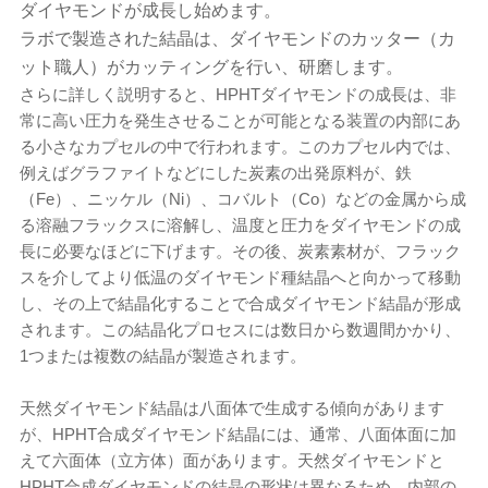
ダイヤモンドが成長し始めます。
ラボで製造された結晶は、ダイヤモンドのカッター（カ
ット職人）がカッティングを行い、研磨します。
さらに詳しく説明すると、HPHTダイヤモンドの成長は、非
常に高い圧力を発生させることが可能となる装置の内部にあ
る小さなカプセルの中で行われます。このカプセル内では、
例えばグラファイトなどにした炭素の出発原料が、鉄
（Fe）、ニッケル（Ni）、コバルト（Co）などの金属から成
る溶融フラックスに溶解し、温度と圧力をダイヤモンドの成
長に必要なほどに下げます。その後、炭素素材が、フラック
スを介してより低温のダイヤモンド種結晶へと向かって移動
し、その上で結晶化することで合成ダイヤモンド結晶が形成
されます。この結晶化プロセスには数日から数週間かかり、
1つまたは複数の結晶が製造されます。
天然ダイヤモンド結晶は八面体で生成する傾向があります
が、HPHT合成ダイヤモンド結晶には、通常、八面体面に加
えて六面体（立方体）面があります。天然ダイヤモンドと
HPHT合成ダイヤモンドの結晶の形状は異なるため、内部の