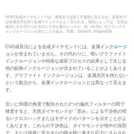
HPHT合成ダイヤモンドでは、透過光では黒く不透明に見えるが、反射光で
は金属光沢を持つ金属フラックスがよく見られる。場合によっては、宝石は
磁石に引き付けられるのに十分な量のニッケル・鉄（Ni-Fe）のフラックス
インクルージョンを含むことがある。写真：James E. Shigley/GIA
CVD成長法による合成ダイヤモンドには、金属
インクルージ
ョン
が含まれていません。その代わりに、暗いグラファイト
インクルージョンや特殊な成長プロセスの結果として生じる
他の鉱物インクルージョンが含まれていることがよくありま
す。グラファイト インクルージョンは、金属光沢を持たない
という観点から、金属インクルージョンとは異なって見えま
す。
互いに90度の角度で配向された2つの偏光フィルターの間で
検査すると、天然ダイヤモンドが「歪み」による干渉色の明
るいクロスハッチまたはモザイクのパターンを示すことがよ
くあります。これらの干渉色は、ダイヤモンドが地中の深部
で、または地表に至る火山の噴火時に多大な応力にさらされ