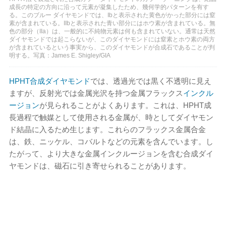
成長の特定の方向に沿って元素が凝集したため、幾何学的パターンを有す
る。このブルー ダイヤモンドでは、Ibと表示された黄色がかった部分には窒
素が含まれている。IIbと表示された青い部分にはホウ素が含まれている。無
色の部分（IIa）は、一般的に不純物元素は何も含まれていない。通常は天然
ダイヤモンドでは起こらないが、このダイヤモンドには窒素とホウ素の両方
が含まれているという事実から、このダイヤモンドが合成石であることが判
明する。写真：James E. Shigley/GIA
HPHT合成ダイヤモンド
では、透過光では黒く不透明に見え
ますが、反射光では金属光沢を持つ金属フラックス
インクル
ージョン
が見られることがよくあります。これは、HPHT成
長過程で触媒として使用される金属が、時としてダイヤモン
ド結晶に入るため生じます。これらのフラックス金属合金
は、鉄、ニッケル、コバルトなどの元素を含んでいます。し
たがって、より大きな金属インクルージョンを含む合成ダイ
ヤモンドは、磁石に引き寄せられることがあります。