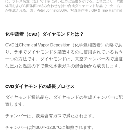
に、プレス装置（左）で非常に高い圧力と温度をかける。これにより、六面
体面および八面体面の組み合わせを持つ合成ダイヤモンド結晶（中央、右）
が生成される。図：Peter Johnston/GIA。写真著作権：GIA & Tino Hammid
化学蒸着（CVD）ダイヤモンドとは？
CVDはChemical Vapor Deposition（化学気相蒸着）の略であ
り、ラボでダイヤモンドを製造するのに使用されているもう
一つの方法です。ダイヤモンドは、真空チャンバー内で適度
な圧力と温度の下で炭化水素ガスの混合物から成長します。
CVDダイヤモンドの成長プロセス
ダイヤモンド種結晶を、ダイヤモンドの生成チャンバーに配
置します。
チャンバーは、炭素含有ガスで満たされます。
チャンバーは約900〜1200°Cに加熱されます。