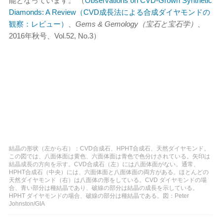
能となっています。 （
Observations on CVD-Grown Synthetic
Diamonds: A Review（CVD成長法による合成ダイヤモンドの
観察：レビュー）
、
Gems & Gemology（宝石と宝石学）
、
2016年秋号、Vol.52, No.3）
結晶の形状（左から右）：CVD合成石、HPHT合成石、天然ダイヤモンド。
この図では、八面体面は黄色、六面体面は青色で色分けされている。矢印は
結晶成長の方向を示す。CVD合成石（左）には八面体面がない。通常、
HPHT合成石（中央）には、六面体面と八面体面の両方がある。ほとんどの
天然ダイヤモンド（右）は八面体の形をしている。CVD ダイヤモンドの場
合、青い部分は種結晶であり、破線の部分は結晶の成長を示している。
HPHT ダイヤモンドの場合、破線の部分は種結晶である。図：Peter
Johnston/GIA