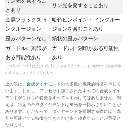
リン光を発するこ
リン光を発することあり
とあり
金属フラックス イ
暗色ピンポイント インクルー
ンクルージョン
ジョンを含むことあり
歪みパターンなし
縞状の歪みパターン
ガードルに刻印が
ガードルに刻印がある可能性
ある可能性あり
あり
この表はHPHT法およびCVD法による合成ダイヤモンドの独特の視覚的特徴
の多くをリストアップしたもの。
上の表は、
合成ダイヤモンド
の大多数の視覚的特徴を示して
います。しかし、ファセット加工されたすべての合成ダイヤ
モンドがこれらの特徴をすべて示すわけではありません。例
えば、特定の合成ダイヤモンドは蛍光を一切示さないことが
あります。したがって、ダイヤモンドを鑑別する際には、識
別を可能とする特徴をできるだけ多く検査することが重要と
なります。