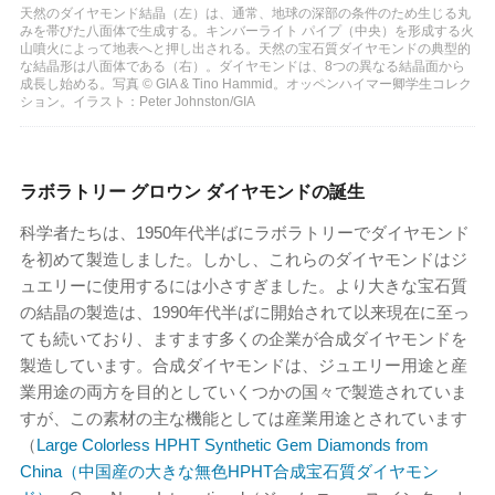
天然のダイヤモンド結晶（左）は、通常、地球の深部の条件のため生じる丸
みを帯びた八面体で生成する。キンバーライト パイプ（中央）を形成する火
山噴火によって地表へと押し出される。天然の宝石質ダイヤモンドの典型的
な結晶形は八面体である（右）。ダイヤモンドは、8つの異なる結晶面から
成長し始める。写真 © GIA & Tino Hammid。オッペンハイマー卿学生コレク
ション。イラスト：Peter Johnston/GIA
ラボラトリー グロウン ダイヤモンドの誕生
科学者たちは、1950年代半ばにラボラトリーでダイヤモンド
を初めて製造しました。しかし、これらのダイヤモンドはジ
ュエリーに使用するには小さすぎました。より大きな宝石質
の結晶の製造は、1990年代半ばに開始されて以来現在に至っ
ても続いており、ますます多くの企業が合成ダイヤモンドを
製造しています。合成ダイヤモンドは、ジュエリー用途と産
業用途の両方を目的としていくつかの国々で製造されていま
すが、この素材の主な機能としては産業用途とされています
（
Large Colorless HPHT Synthetic Gem Diamonds from
China（中国産の大きな無色HPHT合成宝石質ダイヤモン