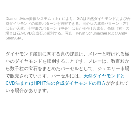
DiamondView撮像システム（上）により、GIAは天然ダイヤモンドおよび合
成ダイヤモンドの成長パターンを観察できる。同心状の成長パターン（左）
は石が天然、十字形のパターン（中央）は石がHPHT合成石、条線（右）の
場合は石がCVD合成石と鑑別する。写真：Kevin SchumacherおよびAndy
Shen/GIA。
ダイヤモンド鑑別に関する真の課題は、メレーと呼ばれる極
小のダイヤモンドを鑑別することです。メレーは、数百粒か
ら数千粒の宝石をまとめたパーセルとして、ジュエリー市場
で販売されています。パーセルには、
天然ダイヤモンドと
CVD法またはHPHT法の合成ダイヤモンドの両方
が含まれて
いる場合があります。