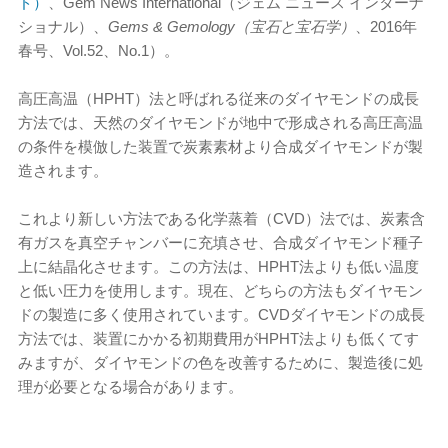
ド）
、Gem News International（ジェム ニュース インターナ
ショナル）、
Gems & Gemology（宝石と宝石学）
、2016年
春号、Vol.52、No.1）。
高圧高温（HPHT）法と呼ばれる従来のダイヤモンドの成長
方法では、天然のダイヤモンドが地中で形成される高圧高温
の条件を模倣した装置で炭素素材より合成ダイヤモンドが製
造されます。
これより新しい方法である化学蒸着（CVD）法では、炭素含
有ガスを真空チャンバーに充填させ、合成ダイヤモンド種子
上に結晶化させます。この方法は、HPHT法よりも低い温度
と低い圧力を使用します。現在、どちらの方法もダイヤモン
ドの製造に多く使用されています。CVDダイヤモンドの成長
方法では、装置にかかる初期費用がHPHT法よりも低くてす
みますが、ダイヤモンドの色を改善するために、製造後に処
理が必要となる場合があります。