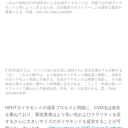
これらの無色のCVD成長法による合成ダイヤモンドは、肉眼では天然ダイヤ
モンドと同じように見えるため、宝石鑑別ラボラトリーによる適切な鑑別が
重要となる。写真：Jian Xin (Jae) Liao/GIA
CVD合成法では、マイクロ波が反応器に供給された炭化水素分子を分解する
（左）。これらの断片は、より低温のダイヤモンド種結晶に移動し、成長中
のダイヤモンド表面に付着する。合成ダイヤモンドは薄層で成長し、その最
終的な厚さは成長に費やした時間量に左右される。こうして、外側が黒いグ
ラファイトで覆われた平板状結晶（中央、右）が生成される。図：Peter
Johnston/GIA
HPHTダイヤモンドの成長プロセスと同様に、CVD法は改良
を重ねており、製造業者はより良い色およびクラリティを呈
するさらに大きいサイズのダイヤモンドを提供することが可