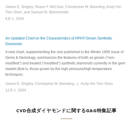
James E. Shigley, Shane F. McClure, Christopher M. Breeding, Andy Hsi-
Tien Shen, and Samuel M. Muhlmeister
6月 1, 2004
An Updated Chart on the Characteristics of HPHT-Grown Synthetic
Diamonds
A new chart, supplementing the one published in the Winter 1995 issue of
Gems & Gemology, summarizes the features of both as-grown (“non-
modified”) and treated (“modified”) synthetic diamonds currently in the gem
market (that is, those grown by the high pressure/high temperature
technique).
James E. Shigley, Christopher M. Breeding, と Andy Hsi-Tien Shen
12月 1, 2004
CVD合成ダイヤモンドに関するG&G特集記事