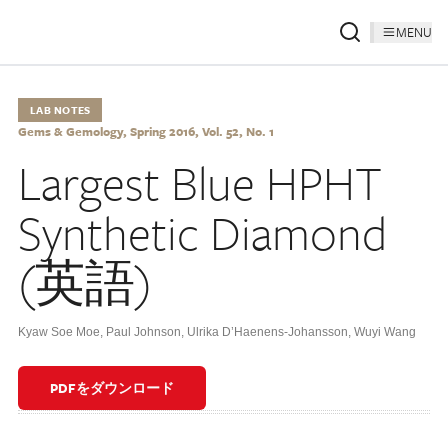
MENU
LAB NOTES
Gems & Gemology, Spring 2016, Vol. 52, No. 1
Largest Blue HPHT
Synthetic Diamond
(英語)
Kyaw Soe Moe
,
Paul Johnson
,
Ulrika D’Haenens-Johansson
,
Wuyi Wang
PDFをダウンロード