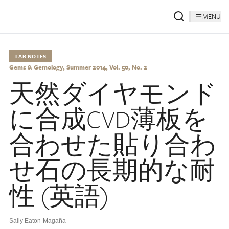
MENU
LAB NOTES
Gems & Gemology, Summer 2014, Vol. 50, No. 2
天然ダイヤモンド
に合成CVD薄板を
合わせた貼り合わ
せ石の長期的な耐
性 (英語)
Sally Eaton-Magaña