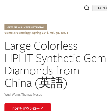
MENU
GEM NEWS INTERNATIONAL
Gems & Gemology, Spring 2016, Vol. 52, No. 1
Large Colorless
HPHT Synthetic Gem
Diamonds from
China (英語)
Wuyi Wang
,
Thomas Moses
PDFをダウンロード