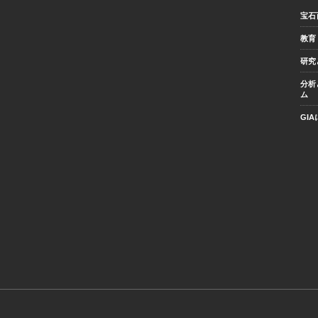
宝石
教育
研究
分析
ム
GI