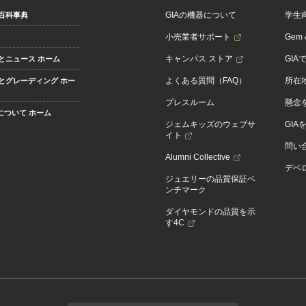
GIAの機器について
学生
百科事典
小売業者サポート
Gem &
キャンパス ストア
GIA
とニュース ホーム
よくある質問（FAQ）
所在
とグレーディング ホー
プレスルーム
懸念
Aについて ホーム
ジェムキッズのウェブサ
GIA
イト
問い
Alumni Collective
デベロ
ジュエリーの品質保証ベ
ンチマーク
ダイヤモンドの品質を示
す4C