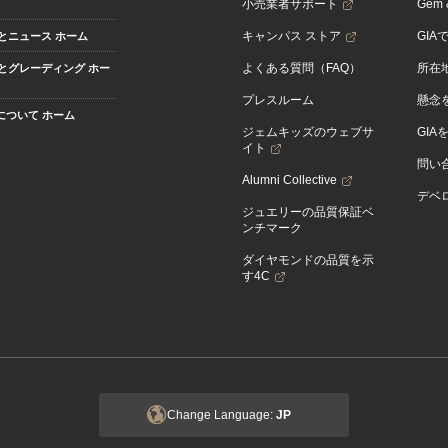
小売業者サポート
Gem &
キャンパス ストア
GIA
とニュース ホーム
よくある質問（FAQ）
所在
とグレーディング ホー
プレスルーム
懸念
Aについて ホーム
ジェムキッズのウェブサ
GIA
イト
問い
Alumni Collective
デベロ
ジュエリーの品質保証ベ
ンチマーク
ダイヤモンドの品質を示
す4C
Change Language:
JP