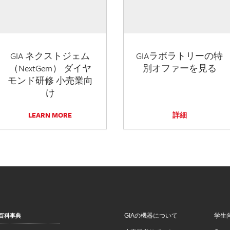
GIA ネクストジェム
GIAラボラトリーの特
（NextGem） ダイヤ
別オファーを見る
モンド研修 小売業向
け
LEARN MORE
詳細
GIAの機器について
学生
百科事典