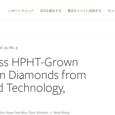
レポート チェック
宝石を提出する
貴店をリストに追加する
キャ
l. 51, No. 3
ess HPHT-Grown
em Diamonds from
 Technology,
)
sha
,
Kyaw Soe Moe
,
Paul Johnson
,
と Wuyi Wang