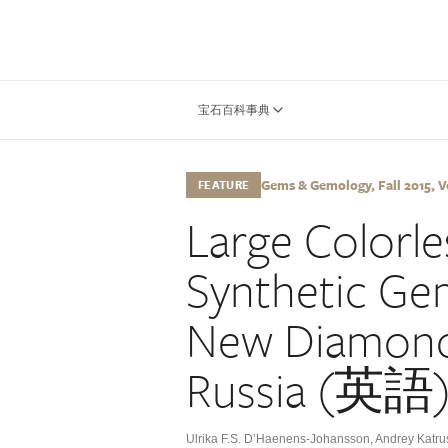
宝石百科事典
Gems & Gemology, Fall 2015, Vo
FEATURE
Large Colorl
Synthetic G
New Diamond
Russia (英語
Ulrika F.S. D’Haenens-Johansson
,
Andrey Katru