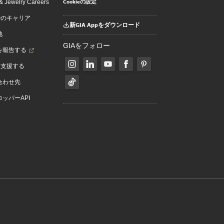
Cookieの設定
 Jewelry Careers
でのキャリア
新GIA Appをダウンロード
地
GIAをフォロー
を報告する
を支援する
合わせ先
ッパーAPI