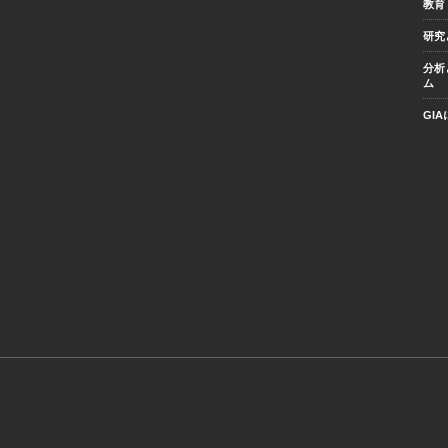
教育
研究
分析
ム
GI