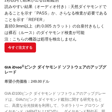
2秒以内で結果が出る自動鑑別
読みやすい結果（オーディオ付き）: 天然ダイヤモンドで
あることを示す「PASS」か、さらなる検査が必要である
ことを示す「REFER」
直径0.9mm以上（約 0.005 カラット）の台座付きもしく
は裸石（ルース）のダイヤモンド検査が可能
注：こちらの機器は処理を検出しません
今すぐ注文する
®
GIA iD100
ピンク ダイヤモンド ソフトウェアのアップグ
レード
希望小売価格：249.00ドル
GIA iD100ピンク ダイヤモンド ソフトウェアのアップグレー
ドは、GIAのピンク ダイヤモンド鑑別に関する研究をもと
に、高度な分光技術を利用して、ラボラトリー グロウン ダ
イヤモンド（HPHTおよびCVD）、ダイヤモンド類似石、照