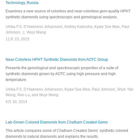
Technology, Russia
Examines a new source of colorless and near-colorless gem-quality HPHT
synthetic diamonds using spectroscopic and gemological analysis.
Ulrika F.S. D’Haenens-Johansson, Andrey Katrusha, Kyaw Soe Moe, Paul
Johnson, と Wuyi Wang
11月 23, 2015
Near-Colorless HPHT Synthetic Diamonds from AOTC Group
Presents the gemological and spectroscopic properties of a suite of
synthetic diamonds grown by AOTC using high pressure and high
temperature.
Ulrika F.S. D’Haenens-Johansson, Kyaw Soe Moe, Paul Johnson, Shun Yan
Wong, Ren Lu, and Wuyi Wang
4月 30, 2014
Lab-Grown Colored Diamonds from Chatham Created Gems
This article compares some of Chatham Created Gems’ synthetic colored
diamonds to natural diamonds and explains the results.