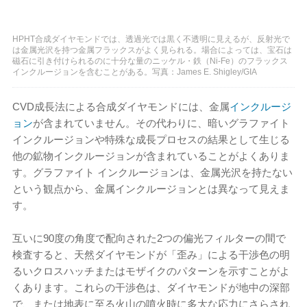
HPHT合成ダイヤモンドでは、透過光では黒く不透明に見えるが、反射光で
は金属光沢を持つ金属フラックスがよく見られる。場合によっては、宝石は
磁石に引き付けられるのに十分な量のニッケル・鉄（Ni-Fe）のフラックス
インクルージョンを含むことがある。写真：James E. Shigley/GIA
CVD成長法による合成ダイヤモンドには、金属
インクルージ
ョン
が含まれていません。その代わりに、暗いグラファイト
インクルージョンや特殊な成長プロセスの結果として生じる
他の鉱物インクルージョンが含まれていることがよくありま
す。グラファイト インクルージョンは、金属光沢を持たない
という観点から、金属インクルージョンとは異なって見えま
す。
互いに90度の角度で配向された2つの偏光フィルターの間で
検査すると、天然ダイヤモンドが「歪み」による干渉色の明
るいクロスハッチまたはモザイクのパターンを示すことがよ
くあります。これらの干渉色は、ダイヤモンドが地中の深部
で、または地表に至る火山の噴火時に多大な応力にさらされ