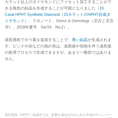
カラット以上のダイヤモンドにファセット加工することがで
きる無色の結晶を生成することが可能となりました（
15
Carat HPHT Synthetic Diamond（15カラットのHPHT合成ダ
イヤモンド）
、ラボノート、
Gems & Gemology（宝石と宝石
学）
、2018年夏号、Vol.54、No.2）。
成長過程でホウ素を追加することで、
青い結晶
が生成されま
す。ピンクや赤などの他の色は、放射線や加熱を伴う成長後
の処理プロセスで生成できますが、あまり一般的ではありま
せん。
高圧高温（HPHT）合成法では、必要な成分が入れられた中央のチャンバー