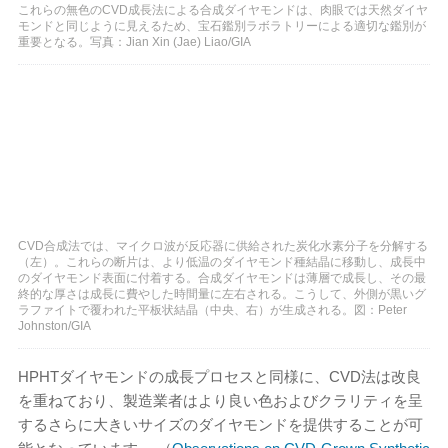
これらの無色のCVD成長法による合成ダイヤモンドは、肉眼では天然ダイヤ
モンドと同じように見えるため、宝石鑑別ラボラトリーによる適切な鑑別が
重要となる。写真：Jian Xin (Jae) Liao/GIA
CVD合成法では、マイクロ波が反応器に供給された炭化水素分子を分解する
（左）。これらの断片は、より低温のダイヤモンド種結晶に移動し、成長中
のダイヤモンド表面に付着する。合成ダイヤモンドは薄層で成長し、その最
終的な厚さは成長に費やした時間量に左右される。こうして、外側が黒いグ
ラファイトで覆われた平板状結晶（中央、右）が生成される。図：Peter
Johnston/GIA
HPHTダイヤモンドの成長プロセスと同様に、CVD法は改良
を重ねており、製造業者はより良い色およびクラリティを呈
するさらに大きいサイズのダイヤモンドを提供することが可