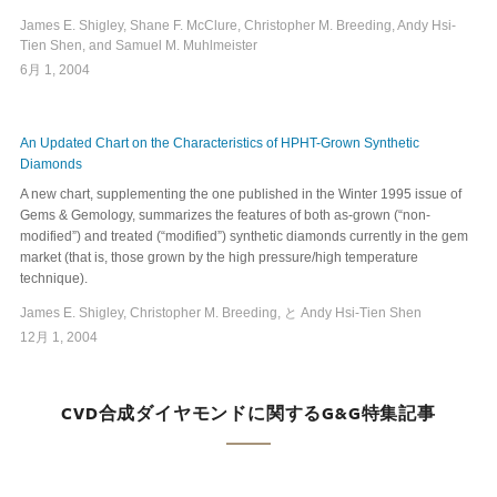
James E. Shigley, Shane F. McClure, Christopher M. Breeding, Andy Hsi-
Tien Shen, and Samuel M. Muhlmeister
6月 1, 2004
An Updated Chart on the Characteristics of HPHT-Grown Synthetic
Diamonds
A new chart, supplementing the one published in the Winter 1995 issue of
Gems & Gemology, summarizes the features of both as-grown (“non-
modified”) and treated (“modified”) synthetic diamonds currently in the gem
market (that is, those grown by the high pressure/high temperature
technique).
James E. Shigley, Christopher M. Breeding, と Andy Hsi-Tien Shen
12月 1, 2004
CVD合成ダイヤモンドに関するG&G特集記事