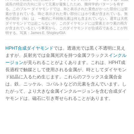
成長の特定の方向に沿って元素が凝集したため、幾何学的パターンを有す
る。このブルー ダイヤモンドでは、Ibと表示された黄色がかった部分には窒
素が含まれている。IIbと表示された青い部分にはホウ素が含まれている。無
色の部分（IIa）は、一般的に不純物元素は何も含まれていない。通常は天然
ダイヤモンドでは起こらないが、このダイヤモンドには窒素とホウ素の両方
が含まれているという事実から、このダイヤモンドが合成石であることが判
明する。写真：James E. Shigley/GIA
HPHT合成ダイヤモンド
では、透過光では黒く不透明に見え
ますが、反射光では金属光沢を持つ金属フラックス
インクル
ージョン
が見られることがよくあります。これは、HPHT成
長過程で触媒として使用される金属が、時としてダイヤモン
ド結晶に入るため生じます。これらのフラックス金属合金
は、鉄、ニッケル、コバルトなどの元素を含んでいます。し
たがって、より大きな金属インクルージョンを含む合成ダイ
ヤモンドは、磁石に引き寄せられることがあります。