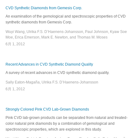
CVD Synthetic Diamonds from Gemesis Corp.
An examination of the gemological and spectroscopic properties of CVD
synthetic diamonds from Gemesis Corp.
Wuyi Wang, Ulrika F.S. D’Haenens-Johansson, Paul Johnson, Kyaw Soe
Moe, Erica Emerson, Mark E. Newton, and Thomas M. Moses
6月 1, 2012
Recent Advances in CVD Synthetic Diamond Quality
A survey of recent advances in CVD synthetic diamond quality.
Sally Eaton-Magaña, Ulrika F.S. D’Haenens-Johansson
6月 1, 2012
Strongly Colored Pink CVD Lab-Grown Diamonds
Pink CVD lab-grown products can be separated from natural and treated-
color natural pink diamonds by a combination of gemological and
spectroscopic properties, which are explored in this study.