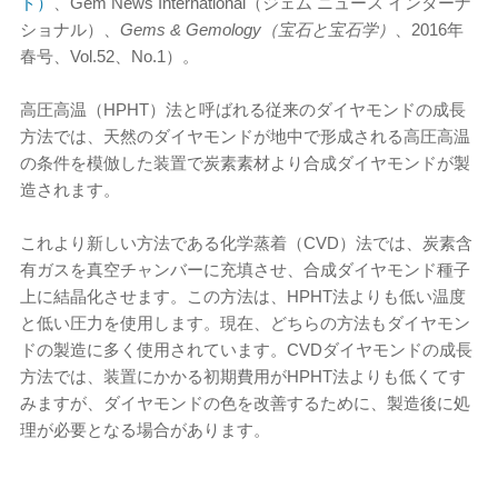
ド）
、Gem News International（ジェム ニュース インターナ
ショナル）、
Gems & Gemology（宝石と宝石学）
、2016年
春号、Vol.52、No.1）。
高圧高温（HPHT）法と呼ばれる従来のダイヤモンドの成長
方法では、天然のダイヤモンドが地中で形成される高圧高温
の条件を模倣した装置で炭素素材より合成ダイヤモンドが製
造されます。
これより新しい方法である化学蒸着（CVD）法では、炭素含
有ガスを真空チャンバーに充填させ、合成ダイヤモンド種子
上に結晶化させます。この方法は、HPHT法よりも低い温度
と低い圧力を使用します。現在、どちらの方法もダイヤモン
ドの製造に多く使用されています。CVDダイヤモンドの成長
方法では、装置にかかる初期費用がHPHT法よりも低くてす
みますが、ダイヤモンドの色を改善するために、製造後に処
理が必要となる場合があります。