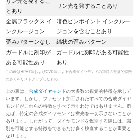
リン光を発するこ
リン光を発することあり
とあり
金属フラックス イ
暗色ピンポイント インクルー
ンクルージョン
ジョンを含むことあり
歪みパターンなし
縞状の歪みパターン
ガードルに刻印が
ガードルに刻印がある可能性
ある可能性あり
あり
この表はHPHT法およびCVD法による合成ダイヤモンドの独特の視覚的特徴
の多くをリストアップしたもの。
上の表は、
合成ダイヤモンド
の大多数の視覚的特徴を示して
います。しかし、ファセット加工されたすべての合成ダイヤ
モンドがこれらの特徴をすべて示すわけではありません。例
えば、特定の合成ダイヤモンドは蛍光を一切示さないことが
あります。したがって、ダイヤモンドを鑑別する際には、識
別を可能とする特徴をできるだけ多く検査することが重要と
なります。