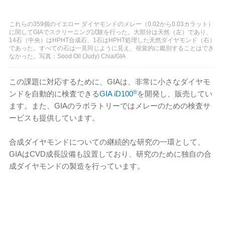
これらの359個のイエロー ダイヤモンドのメレー（0.02から0.03カラット）
に関してGIAでスクリーニング試験を行った。大部分は天然（左）であり、
14石（中央）はHPHT合成石、1石はHPHT処理した天然ダイヤモンド（右）
であった。すべての石は一見同じように見え、視覚的に鑑別することはでき
なかった。写真：Sood Oil (Judy) Chia/GIA
この課題に対応するために、GIAは、非常に小さなダイヤモ
®
ンドを自動的に検査できる
GIA iD100
を開発し、販売してい
ます。また、GIAのラボラトリーではメレーのための検査サ
ービスも提供しています。
合成ダイヤモンドについての継続的な研究の一環として、
GIAはCVD成長設備も設置しており、研究のために独自の合
成ダイヤモンドの製造を行っています。