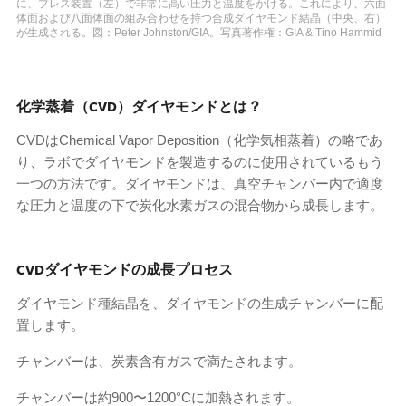
に、プレス装置（左）で非常に高い圧力と温度をかける。これにより、六面
体面および八面体面の組み合わせを持つ合成ダイヤモンド結晶（中央、右）
が生成される。図：Peter Johnston/GIA。写真著作権：GIA & Tino Hammid
化学蒸着（CVD）ダイヤモンドとは？
CVDはChemical Vapor Deposition（化学気相蒸着）の略であ
り、ラボでダイヤモンドを製造するのに使用されているもう
一つの方法です。ダイヤモンドは、真空チャンバー内で適度
な圧力と温度の下で炭化水素ガスの混合物から成長します。
CVDダイヤモンドの成長プロセス
ダイヤモンド種結晶を、ダイヤモンドの生成チャンバーに配
置します。
チャンバーは、炭素含有ガスで満たされます。
チャンバーは約900〜1200°Cに加熱されます。