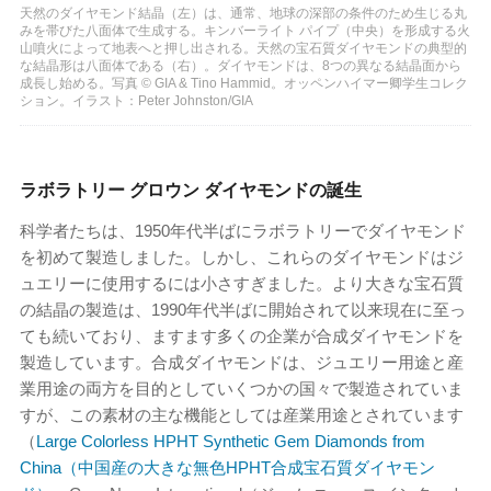
天然のダイヤモンド結晶（左）は、通常、地球の深部の条件のため生じる丸
みを帯びた八面体で生成する。キンバーライト パイプ（中央）を形成する火
山噴火によって地表へと押し出される。天然の宝石質ダイヤモンドの典型的
な結晶形は八面体である（右）。ダイヤモンドは、8つの異なる結晶面から
成長し始める。写真 © GIA & Tino Hammid。オッペンハイマー卿学生コレク
ション。イラスト：Peter Johnston/GIA
ラボラトリー グロウン ダイヤモンドの誕生
科学者たちは、1950年代半ばにラボラトリーでダイヤモンド
を初めて製造しました。しかし、これらのダイヤモンドはジ
ュエリーに使用するには小さすぎました。より大きな宝石質
の結晶の製造は、1990年代半ばに開始されて以来現在に至っ
ても続いており、ますます多くの企業が合成ダイヤモンドを
製造しています。合成ダイヤモンドは、ジュエリー用途と産
業用途の両方を目的としていくつかの国々で製造されていま
すが、この素材の主な機能としては産業用途とされています
（
Large Colorless HPHT Synthetic Gem Diamonds from
China（中国産の大きな無色HPHT合成宝石質ダイヤモン