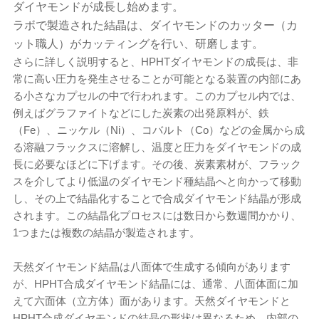
ダイヤモンドが成長し始めます。
ラボで製造された結晶は、ダイヤモンドのカッター（カ
ット職人）がカッティングを行い、研磨します。
さらに詳しく説明すると、HPHTダイヤモンドの成長は、非
常に高い圧力を発生させることが可能となる装置の内部にあ
る小さなカプセルの中で行われます。このカプセル内では、
例えばグラファイトなどにした炭素の出発原料が、鉄
（Fe）、ニッケル（Ni）、コバルト（Co）などの金属から成
る溶融フラックスに溶解し、温度と圧力をダイヤモンドの成
長に必要なほどに下げます。その後、炭素素材が、フラック
スを介してより低温のダイヤモンド種結晶へと向かって移動
し、その上で結晶化することで合成ダイヤモンド結晶が形成
されます。この結晶化プロセスには数日から数週間かかり、
1つまたは複数の結晶が製造されます。
天然ダイヤモンド結晶は八面体で生成する傾向があります
が、HPHT合成ダイヤモンド結晶には、通常、八面体面に加
えて六面体（立方体）面があります。天然ダイヤモンドと
HPHT合成ダイヤモンドの結晶の形状は異なるため、内部の