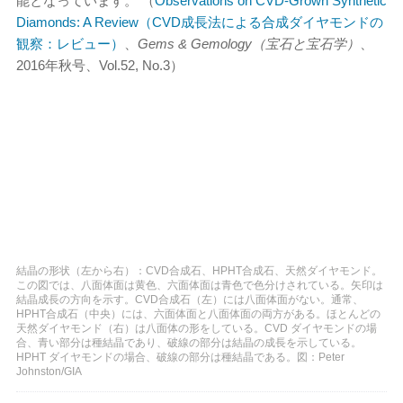
能となっています。 （
Observations on CVD-Grown Synthetic
Diamonds: A Review（CVD成長法による合成ダイヤモンドの
観察：レビュー）
、
Gems & Gemology（宝石と宝石学）
、
2016年秋号、Vol.52, No.3）
結晶の形状（左から右）：CVD合成石、HPHT合成石、天然ダイヤモンド。
この図では、八面体面は黄色、六面体面は青色で色分けされている。矢印は
結晶成長の方向を示す。CVD合成石（左）には八面体面がない。通常、
HPHT合成石（中央）には、六面体面と八面体面の両方がある。ほとんどの
天然ダイヤモンド（右）は八面体の形をしている。CVD ダイヤモンドの場
合、青い部分は種結晶であり、破線の部分は結晶の成長を示している。
HPHT ダイヤモンドの場合、破線の部分は種結晶である。図：Peter
Johnston/GIA