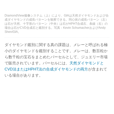
DiamondView撮像システム（上）により、GIAは天然ダイヤモンドおよび合
成ダイヤモンドの成長パターンを観察できる。同心状の成長パターン（左）
は石が天然、十字形のパターン（中央）は石がHPHT合成石、条線（右）の
場合は石がCVD合成石と鑑別する。写真：Kevin SchumacherおよびAndy
Shen/GIA。
ダイヤモンド鑑別に関する真の課題は、メレーと呼ばれる極
小のダイヤモンドを鑑別することです。メレーは、数百粒か
ら数千粒の宝石をまとめたパーセルとして、ジュエリー市場
で販売されています。パーセルには、
天然ダイヤモンドと
CVD法またはHPHT法の合成ダイヤモンドの両方
が含まれて
いる場合があります。