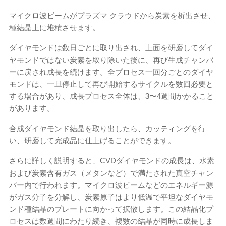
マイクロ波ビームがプラズマ クラウドから炭素を析出させ、
種結晶上に堆積させます。
ダイヤモンドは数日ごとに取り出され、上面を研磨してダイ
ヤモンドではない炭素を取り除いた後に、再び生成チャンバ
ーに戻され成長を続けます。全プロセス一回分ごとのダイヤ
モンドは、一旦停止して再び開始するサイクルを数回必要と
する場合があり、成長プロセス全体は、3〜4週間かかること
があります。
合成ダイヤモンド結晶を取り出したら、カッティングを行
い、研磨して完成品に仕上げることができます。
さらに詳しく説明すると、CVDダイヤモンドの成長は、水素
および炭素含有ガス（メタンなど）で満たされた真空チャン
バー内で行われます。マイクロ波ビームなどのエネルギー源
がガス分子を分解し、炭素原子はより低温で平坦なダイヤモ
ンド種結晶のプレートに向かって拡散します。この結晶化プ
ロセスは数週間にわたり続き、複数の結晶が同時に成長しま