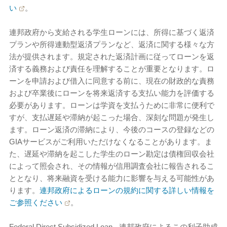
い
。
連邦政府から支給される学生ローンには、所得に基づく返済
プランや所得連動型返済プランなど、返済に関する様々な方
法が提供されます。規定された返済計画に従ってローンを返
済する義務および責任を理解することが重要となります。ロ
ーンを申請および借入に同意する前に、現在の財政的な責務
および卒業後にローンを将来返済する支払い能力を評価する
必要があります。ローンは学資を支払うために非常に便利で
すが、支払遅延や滞納が起こった場合、深刻な問題が発生し
ます。ローン返済の滞納により、今後のコースの登録などの
GIAサービスがご利用いただけなくなることがあります。ま
た、遅延や滞納を起こした学生のローン勘定は債権回収会社
によって照会され、その情報が信用調査会社に報告されるこ
ととなり、将来融資を受ける能力に影響を与える可能性があ
ります。
連邦政府によるローンの規約に関する詳しい情報を
ご参照ください
。
Federal Direct Subsidized Loan - 連邦政府によるこの利子助成