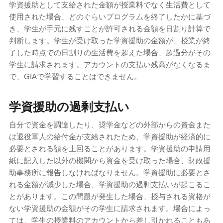
学資援助として支給された金額が授業料でなく生活費として
使用された場合、どのぐらいプログラムを終了したかに基づ
き、学生が手元に残すことが許可される金額を日割り計算で
判断します。学生が受け取った学資援助の金額が、授業が終
了した時点での日割りの生活費を超えた場合、超過分がその
学生に請求されます。アカウントの支払い残高がなくなるま
で、GIAで学習することはできません。
学資援助の過剰支払い
自分で資金を調達したり、奨学金などの外部からの資金また
は退役軍人の給付金が支給されたため、学資援助が経済的に
必要とされる額を上回ることがあります。学資援助の申請用
紙に記入した以外の機関から資金を受け取った場合、財政援
助事務所に報告しなければなりません。学資援助に必要とさ
れる金額が減少した場合、学資援助の過剰支払いが起こるこ
とがあります。この問題が発生した場合、授与される資格が
ない学資援助の金額がその学生に請求されます。場合によっ
ては、学生の授業料のアカウントから差し引かれることもあ