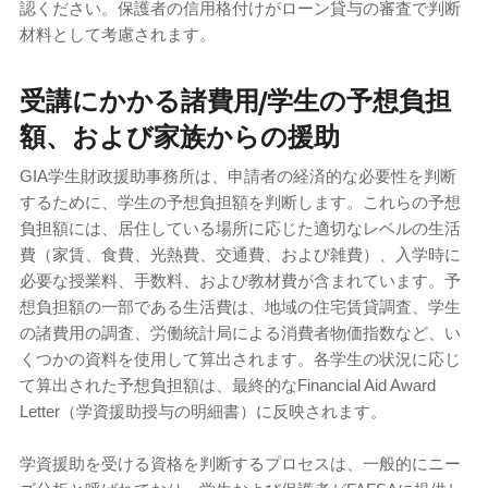
認ください。保護者の信用格付けがローン貸与の審査で判断
材料として考慮されます。
受講にかかる諸費用/学生の予想負担
額、および家族からの援助
GIA学生財政援助事務所は、申請者の経済的な必要性を判断
するために、学生の予想負担額を判断します。これらの予想
負担額には、居住している場所に応じた適切なレベルの生活
費（家賃、食費、光熱費、交通費、および雑費）、入学時に
必要な授業料、手数料、および教材費が含まれています。予
想負担額の一部である生活費は、地域の住宅賃貸調査、学生
の諸費用の調査、労働統計局による消費者物価指数など、い
くつかの資料を使用して算出されます。各学生の状況に応じ
て算出された予想負担額は、最終的なFinancial Aid Award
Letter（学資援助授与の明細書）に反映されます。
学資援助を受ける資格を判断するプロセスは、一般的にニー