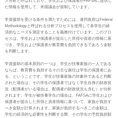
ズ分析と呼ばれており、学生および保護者がFAFSAに提供し
た情報を使用して、米国議会が規制しています。
学資援助を受ける条件を満たすためには、連邦政府はFederal
Methodologyと呼ばれる分析プロセスを使用して各学生の経
済的なニーズを測定することを義務付けています。このプロ
セスは、学生および保護者が提出した所得や資産の情報に基
づき、学生および保護者が教育費を負担できるであろう金額
を判断します。
学資援助の基本原則の一つは、学生が扶養家族の一人である
ならば、教育費を負担するその主な責任は学生の保護者にあ
る、ということです。学生が扶養家族の対象外であると判断
された場合は、その学生の保護者ではなく学生自身の財政状
況（配偶者がいる場合は、配偶者の財政状況も含む）が分析
されます。学生が被扶養学生の場合は、FAFSAに学生および
保護者が提出した所得と資産情報に基づいて、家族が負担す
べき金額が計算されます。家族が負担するべきこの金額は、
学生の経済的な必要性を判断する際、その学生の予想負担額