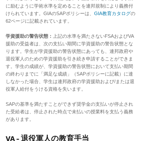
に励むように学術水準を定めることを連邦規制により義務付
けられています。GIAのSAPポリシーは、
GIA教育カタログ
の
62ページに記載されています。
学資援助の警告状態：
上記の水準を満たさないFSAおよびVA
援助の受益者は、次の支払い期間に学資援助の警告状態とな
ります。学生が学資援助の警告状態にあっても、連邦政府や
退役軍人のための学資援助を引き続き申請することができま
す。学生の成績が、学資援助の警告状態において支払い期間
の終わりまでに「満足な成績」（SAPポリシーに記載）に達
しなかった場合、学生は連邦政府の学資援助および/または退
役軍人給付をうける資格を失います。
SAPの基準を満たすことができず奨学金の支払いが停止され
た受給者は、停止された時点で未払いの授業料を支払う義務
があります。
VA - 退役軍人の教育手当