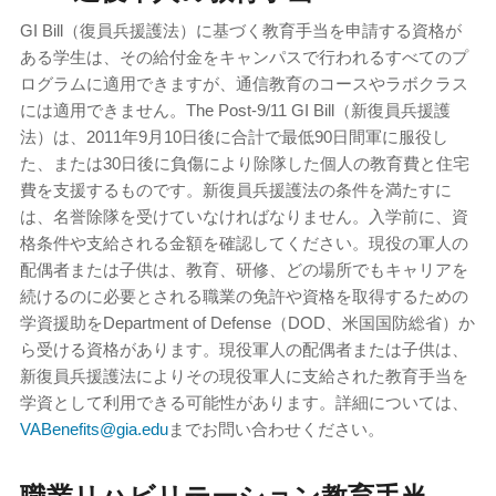
GI Bill（復員兵援護法）に基づく教育手当を申請する資格が
ある学生は、その給付金をキャンパスで行われるすべてのプ
ログラムに適用できますが、通信教育のコースやラボクラス
には適用できません。The Post-9/11 GI Bill（新復員兵援護
法）は、2011年9月10日後に合計で最低90日間軍に服役し
た、または30日後に負傷により除隊した個人の教育費と住宅
費を支援するものです。新復員兵援護法の条件を満たすに
は、名誉除隊を受けていなければなりません。入学前に、資
格条件や支給される金額を確認してください。現役の軍人の
配偶者または子供は、教育、研修、どの場所でもキャリアを
続けるのに必要とされる職業の免許や資格を取得するための
学資援助をDepartment of Defense（DOD、米国国防総省）か
ら受ける資格があります。現役軍人の配偶者または子供は、
新復員兵援護法によりその現役軍人に支給された教育手当を
学資として利用できる可能性があります。詳細については、
VABenefits@gia.edu
までお問い合わせください。