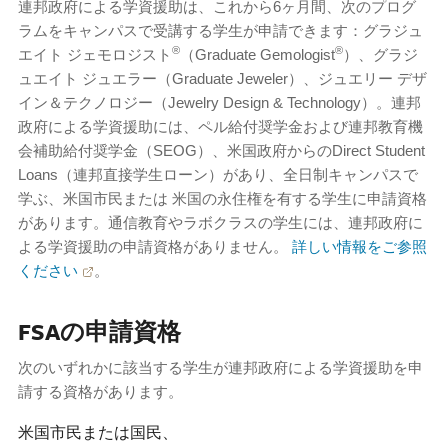
連邦政府による学資援助は、これから6ヶ月間、次のプログ
ラムをキャンパスで受講する学生が申請できます：グラジュ
®
®
エイト ジェモロジスト
（Graduate Gemologist
）、グラジ
ュエイト ジュエラー（Graduate Jeweler）、ジュエリー デザ
イン＆テクノロジー（Jewelry Design & Technology）。連邦
政府による学資援助には、ペル給付奨学金および連邦教育機
会補助給付奨学金（SEOG）、米国政府からのDirect Student
Loans（連邦直接学生ローン）があり、全日制キャンパスで
学ぶ、米国市民または 米国の永住権を有する学生に申請資格
があります。通信教育やラボクラスの学生には、連邦政府に
よる学資援助の申請資格がありません。
詳しい情報をご参照
ください
。
FSAの申請資格
次のいずれかに該当する学生が連邦政府による学資援助を申
請する資格があります。
米国市民または国民、