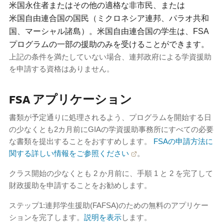
米国永住者またはその他の適格な非市民、または
米国自由連合国の国民（ミクロネシア連邦、パラオ共和
国、マーシャル諸島）。米国自由連合国の学生は、FSA
プログラムの一部の援助のみを受けることができます。
上記の条件を満たしていない場合、連邦政府による学資援助
を申請する資格はありません。
FSA アプリケーション
書類が予定通りに処理されるよう、プログラムを開始する日
の少なくとも2カ月前にGIAの学資援助事務所にすべての必要
な書類を提出することをおすすめします。
FSAの申請方法に
関する詳しい情報をご参照ください
。
クラス開始の少なくとも 2 か月前に、手順 1 と 2 を完了して
財政援助を申請することをお勧めします。
ステップ1:連邦学生援助(FAFSA)のための無料のアプリケー
ションを完了します。
説明を表示
します。