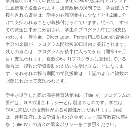
学資援助のすべての資金は、学生のGIAの授業料アカウント
に直接電子送金されます。連邦政府の規制では、学資援助で
授与される資金は、学生の在籍期間中に少なくとも2回に分
けて支払われることが義務付けられています。従って、すべ
ての資金は半分に分割され、学生のプログラム中に2回支払
われます。奨学金、Direct Loan、Parent PLUS Loanの資金の
半分の金額が、プログラム開始後30日以内に発行されます。
残りの資金は、プログラムが後半に入ってから（通常4ヶ月
目）支払われます。複数の6ヶ月プログラムに登録している
場合は、複数の学資援助の支払いを受け取ることになりま
す。それぞれの授与期間の学資援助は、上記のように複数の
回数にわたって支払われます。
学生が退学した際の高等教育法第4条（Title IV）プログラムの
要件は、GIAの返金ポリシーとは別途のものです。学生は、
GIAに未払いの授業料がある可能性がまだあります。詳細
は、連邦政府による学資支援の返金ポリシー/高等教育法第4
条（Title IV）の資金の返金ポリシーをご参照ください。