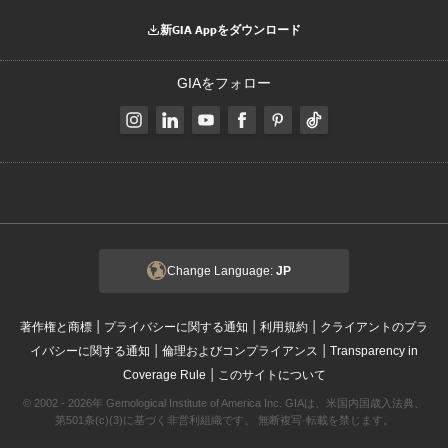
新GIA Appをダウンロード
GIAをフォロー
Change Language:
JP
|
|
|
著作権と商標
プライバシーに関する通知
利用規約
クライアントのプラ
|
|
イバシーに関する通知
倫理およびコンプライアンス
Transparency in
|
Coverage Rule
このサイトについて
© 2002 - 2026年 Gemological Institute of America Inc. GIAは、米国内国歳入法典、
第501条(c)(3)に基づく非営利組織です。 無断複写·転載を禁じます。