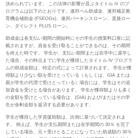
決められています。 この法律の影響が及ぶタイトル Ⅳ のプ
ログラムは以下のとおりです。連邦ペル助成金、連邦補足教
育機会補助金 (FSEOGs)、連邦パーキンスローン、直接ロー
ン、ダイレクト PLUS ローン。
助成金は各支払い期間の開始時にその学生の授業料口座に記
載されますが、資金を受け取ることができるのは、その期間
を終えた時です。 学生が、支払い期間または在学中に退学し
た場合、その時点までに学生が獲得したタイトル IV プログラ
ムの助成金額は、特定の式によって計算されます。 学生が獲
得額より少ない額を受けとっている（もしくは、GIA または
親が学生の代理で受けとっている）場合には、学生はその追
加資金を受けとる場合があります。 学生が獲得額よりも多く
の金額を受けとっている場合は、(GIA) および/またはその学
生が余剰金額を返済する必要があります。
学生が獲得した学資援助額は、比例に基づいて決定されま
す。 例えば、学生が支払期間または在学期間の 30％ を完了
している場合、元々受けとることになっていた助成額の 30％