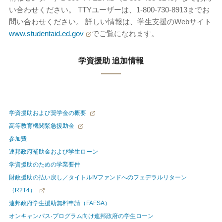
い合わせください。 TTYユーザーは、1-800-730-8913までお
問い合わせください。 詳しい情報は、学生支援のWebサイト
www.studentaid.ed.gov
でご覧になれます。
学資援助 追加情報
学資援助および奨学金の概要
高等教育機関緊急援助金
参加費
連邦政府補助金および学生ローン
学資援助のための学業要件
財政援助の払い戻し／タイトルIVファンドへのフェデラルリターン
（R2T4）
連邦政府学生援助無料申請（FAFSA）
オンキャンパス·プログラム向け連邦政府の学生ローン