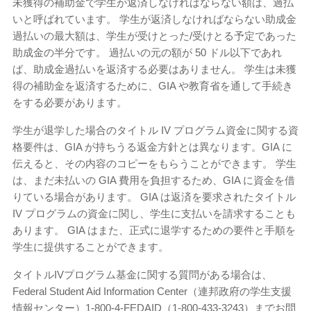
未獲得の補助金で学生が返済しなければならない額は、過払
いと呼ばれています。 学生が返済しなければならない助成金
過払いの最大額は、学生が受けとった/受けとる予定であった
助成金の半分です。 過払いの元の額が 50 ドル以下であれ
ば、助成金過払いを返済する必要はありません。 学生は未獲
得の補助金を返済するために、GIA や教育省を通して手続き
をする必要があります。
学生が退学した場合のタイトル IV プ​​ログラム資金に関する資
格要件は、GIA が持ちうる返金方針とは異なります。GIA に
伝えると、その内容のコピーをもらうことができます。 学生
は、まだ未払いの GIA 費用を負担するため、GIA に資金を借
りている場合があります。 GIA は返済を要求されたタイトル
IV プログラムの資金に関し、学生に支払いを請求することも
あります。 GIA はまた、正式に退学するための要件と手順を
学生に提供することができます。
タイトルIVプ​​ログラム基金に関する質問がある場合は、
Federal Student Aid Information Center（連邦政府の学生支援
情報センター）1-800-4-FEDAID（1-800-433-3243）までお問