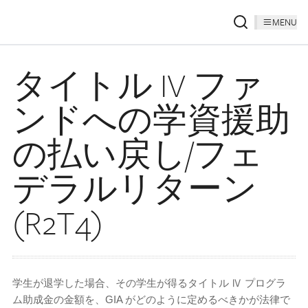
MENU
タイトル IV ファ
ンドへの学資援助
の払い戻し/フェ
デラルリターン
(R2T4)
学生が退学した場合、その学生が得るタイトル Ⅳ プログラ
ム助成金の金額を、GIA がどのように定めるべきかが法律で