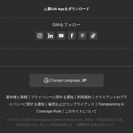
新GIA Appをダウンロード
GIAをフォロー
Change Language:
JP
|
|
|
著作権と商標
プライバシーに関する通知
利用規約
クライアントのプラ
|
|
イバシーに関する通知
倫理およびコンプライアンス
Transparency in
|
Coverage Rule
このサイトについて
© 2002 - 2026年 Gemological Institute of America Inc. GIAは、米国内国歳入法典、
第501条(c)(3)に基づく非営利組織です。 無断複写·転載を禁じます。