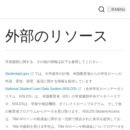
MENU
外部のリソース
学資援助に関する、その他の情報は以下を参照してください：
Studentaid.gov
では、大学進学の計画、米国教育省からの学生ローンの
申請、受領、管理、返済に関する情報を提供しています
National Student Loan Data System (NSLDS)
（全米学生ローンデータシ
ステム、NSLDS）は、 米国教育省（ED）の学資援助中央データベースで
す。NSLDSは、学校や保証機関、ダイレクトローンプログラム、そして他
の教育省プログラムからデータを受け取ります。 NSLDS Student Access
は、Title IVローンや助成金に関する一元的で統合された表示を提供してお
り、Title IV援助を受ける学生は、Title IVローンや助成金についてのデータを