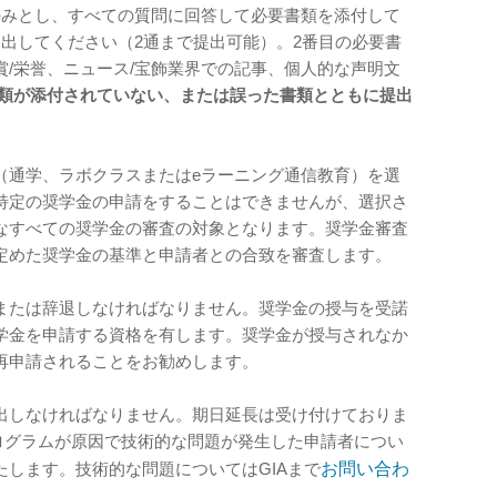
のみとし、すべての質問に回答して必要書類を添付して
出してください（2通まで提出可能）。2番目の必要書
/栄誉、ニュース/宝飾業界での記事、個人的な声明文
類が添付されていない、または誤った書類とともに提出
（通学、ラボクラスまたはeラーニング通信教育）を選
特定の奨学金の申請をすることはできませんが、選択さ
なすべての奨学金の審査の対象となります。奨学金審査
定めた奨学金の基準と申請者との合致を審査します。
または辞退しなければなりません。奨学金の授与を受諾
学金を申請する資格を有します。奨学金が授与されなか
再申請されることをお勧めします。
出しなければなりません。期日延長は受け付けておりま
プログラムが原因で技術的な問題が発生した申請者につい
します。技術的な問題についてはGIAまで
お問い合わ