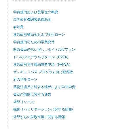
学資援助および奨学金の概要
高等教育機関緊急援助金
参加費
連邦政府補助金および学生ローン
学資援助のための学業要件
財政援助の払い戻し／タイトルIVファン
ドへのフェデラルリターン（R2T4）
連邦政府学生援助無料申請（FAFSA）
オンキャンパス·プログラム向け連邦政
府の学生ローン
薬物法違反に対する連邦による学生学資
援助の罰則に関する通告
外部リソース
職業リハビリテーションに関する情報/
外部からの財政支援に関する情報