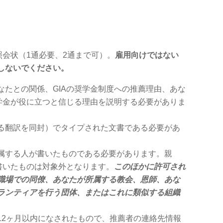
照会状（1通必要、2通まで可）。
雇用向けではない
しないでください。
なたとの関係、GIAの奨学金制度への推薦理由、あな
奨学金が役に立つと信じる理由を説明する必要がありま
る翻訳を同封）でタイプされた文書である必要があ
属する人が書いたものである必要があります。親
書いたものは対象外となります。
このほかに許可され
職場での同僚、あなたが所属する教会、恩師、あな
ランティアを行う団体、またはこれに類似する組織
12ヶ月以内になされたもので、推薦者の連絡先情報