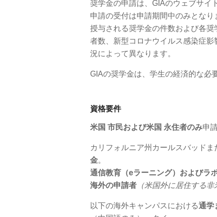
奨学金の申請は、GIAのウェブサ
申請の受付は申請期間中のみとなり
授与される奨学金の件数および各奨
者数、新型コロナウイルス感染症影
況によって異なります。
GIAの奨学金は、学生の経済的な
資格要件
米国 市民および米国 永住者のみ
申
カリフォルニア州カールスバッドま
金
。
通信教育（eラーニング）およびラボ
海外の申請者
（米国外に居住する非
以下の海外キャンパスにおける
通学