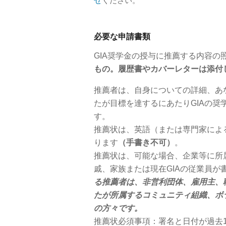
せ
ください。
必要な申請書類
GIA奨学金の授与に推薦する内容の
もの。履歴書やカバーレターは添付
推薦者は、自身についての詳細、あ
たが目標を達するにあたりGIAの
す。
推薦状は、英語（または専門家によ
ります
（手書き不可）
。
推薦状は、可能な場合、企業等に所
戚、家族または現在GIAの従業員が
る推薦者は、非営利団体、雇用主、
たが所属するコミュニティ組織、ボ
の方々です。
推薦状必須事項：署名と日付が過去