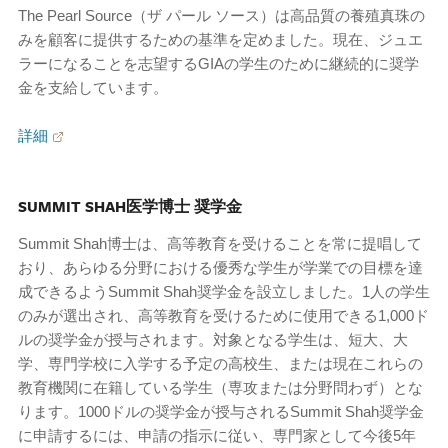
The Pearl Source（ザ パール ソース）は高品質の養殖真珠の
みを顧客に提供するための基準を定めました。現在、ジュエ
ラーになることを志望するGIAの学生のために継続的に奨学
金を支給しています。
詳細
SUMMIT SHAH医学博士 奨学金
Summit Shah博士は、高等教育を受けることを常に提唱して
おり、あらゆる分野における優秀な学生が学業での目標を達
成できるようSummit Shah奨学金を設立しました。1人の学生
のみが選出され、高等教育を受けるために使用できる1,000ド
ルの奨学金が授与されます。対象となる学生は、短大、大
学、専門学校に入学する予定の高校生、または現在これらの
教育機関に在籍している学生（専攻または分野問わず）とな
ります。1000ドルの奨学金が授与されるSummit Shah奨学金
に申請するには、申請の指示に従い、専門家として今後5年