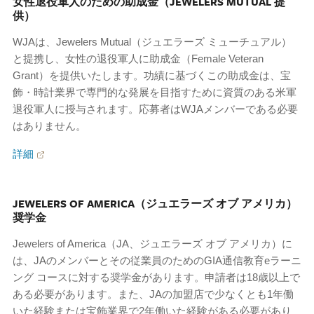
女性退役軍人のための助成金（JEWELERS MUTUAL 提
供）
WJAは、Jewelers Mutual（ジュエラーズ ミューチュアル）
と提携し、女性の退役軍人に助成金（Female Veteran
Grant）を提供いたします。功績に基づくこの助成金は、宝
飾・時計業界で専門的な発展を目指すために資質のある米軍
退役軍人に授与されます。応募者はWJAメンバーである必要
はありません。
詳細
JEWELERS OF AMERICA（ジュエラーズ オブ アメリカ）
奨学金
Jewelers of America（JA、ジュエラーズ オブ アメリカ）に
は、JAのメンバーとその従業員のためのGIA通信教育eラーニ
ング コースに対する奨学金があります。申請者は18歳以上で
ある必要があります。また、JAの加盟店で少なくとも1年働
いた経験または宝飾業界で2年働いた経験がある必要があり