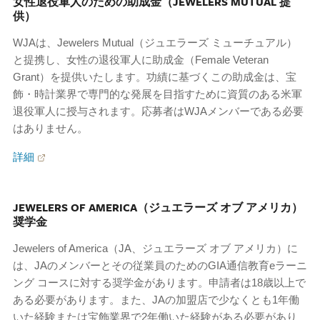
女性退役軍人のための助成金（JEWELERS MUTUAL 提
供）
WJAは、Jewelers Mutual（ジュエラーズ ミューチュアル）
と提携し、女性の退役軍人に助成金（Female Veteran
Grant）を提供いたします。功績に基づくこの助成金は、宝
飾・時計業界で専門的な発展を目指すために資質のある米軍
退役軍人に授与されます。応募者はWJAメンバーである必要
はありません。
詳細
JEWELERS OF AMERICA（ジュエラーズ オブ アメリカ）
奨学金
Jewelers of America（JA、ジュエラーズ オブ アメリカ）に
は、JAのメンバーとその従業員のためのGIA通信教育eラーニ
ング コースに対する奨学金があります。申請者は18歳以上で
ある必要があります。また、JAの加盟店で少なくとも1年働
いた経験または宝飾業界で2年働いた経験がある必要があり