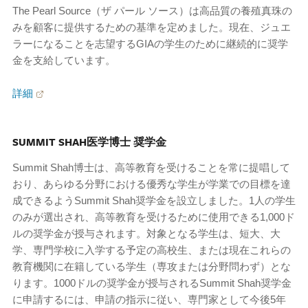
The Pearl Source（ザ パール ソース）は高品質の養殖真珠の
みを顧客に提供するための基準を定めました。現在、ジュエ
ラーになることを志望するGIAの学生のために継続的に奨学
金を支給しています。
詳細
SUMMIT SHAH医学博士 奨学金
Summit Shah博士は、高等教育を受けることを常に提唱して
おり、あらゆる分野における優秀な学生が学業での目標を達
成できるようSummit Shah奨学金を設立しました。1人の学生
のみが選出され、高等教育を受けるために使用できる1,000ド
ルの奨学金が授与されます。対象となる学生は、短大、大
学、専門学校に入学する予定の高校生、または現在これらの
教育機関に在籍している学生（専攻または分野問わず）とな
ります。1000ドルの奨学金が授与されるSummit Shah奨学金
に申請するには、申請の指示に従い、専門家として今後5年