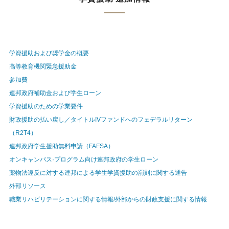
学資援助および奨学金の概要
高等教育機関緊急援助金
参加費
連邦政府補助金および学生ローン
学資援助のための学業要件
財政援助の払い戻し／タイトルIVファンドへのフェデラルリターン
（R2T4）
連邦政府学生援助無料申請（FAFSA）
オンキャンパス·プログラム向け連邦政府の学生ローン
薬物法違反に対する連邦による学生学資援助の罰則に関する通告
外部リソース
職業リハビリテーションに関する情報/外部からの財政支援に関する情報