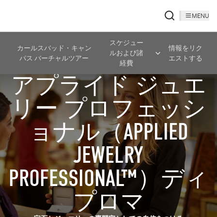
MENU
スケジュー
カールスバッド・キャン
情報をリク
ルおよび諸
パス バーチャルツアー
エストする
経費
アプライド ジュエ
リー プロフェッシ
ョナル（APPLIED
JEWELRY
PROFESSIONAL™）ディ
プロマ