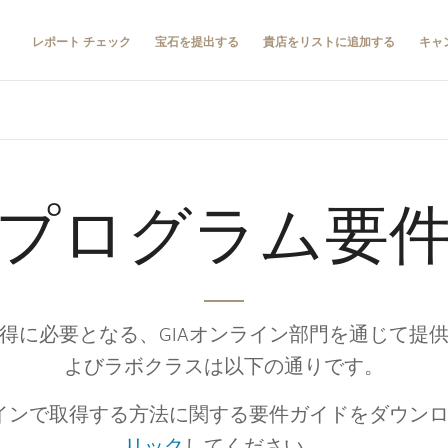
レポート チェック
宝石を提出する
貴店をリストに追加する
キャ
プログラム要
得に必要となる、GIAオンライン部門を通じて提
よびラボクラスは以下の通りです。
ラインで取得する方法に関する要件ガイドをダウン
リック
してください。