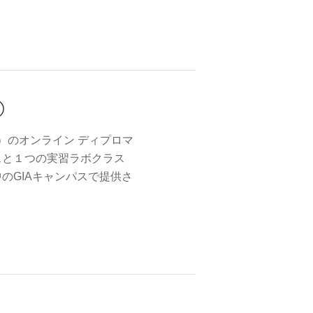
)
rls）のオンライン ディプロマ
スと１つの実習ラボクラス
のGIAキャンパスで提供さ