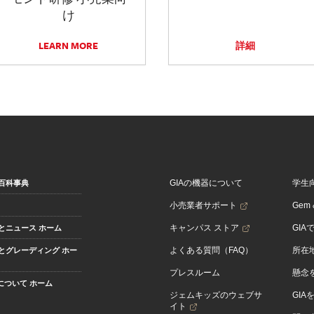
け
LEARN MORE
詳細
GIAの機器について
学生
百科事典
小売業者サポート
Gem &
キャンパス ストア
GIA
とニュース ホーム
よくある質問（FAQ）
所在
とグレーディング ホー
プレスルーム
懸念
Aについて ホーム
ジェムキッズのウェブサ
GIA
イト