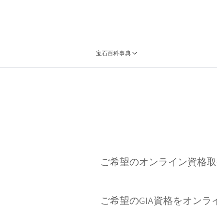
宝石百科事典
ご希望のオンライン資格取
ご希望のGIA資格をオン