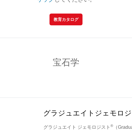
教育カタログ
宝石学
グラジュエイトジェモロジスト
®
グラジュエイト ジェモロジスト
（Gradua