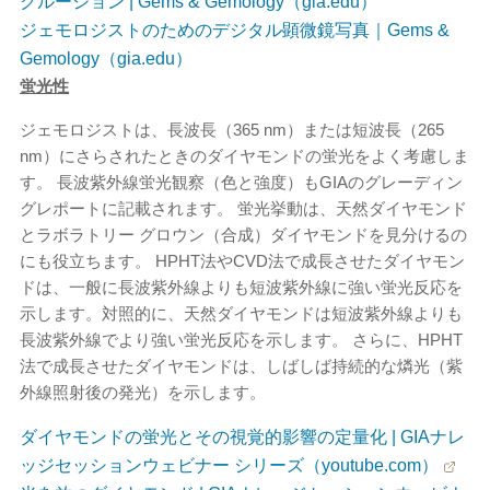
クルージョン | Gems & Gemology（gia.edu）
ジェモロジストのためのデジタル顕微鏡写真｜Gems &
Gemology（gia.edu）
蛍光性
ジェモロジストは、長波長（365 nm）または短波長（265
nm）にさらされたときのダイヤモンドの蛍光をよく考慮しま
す。 長波紫外線蛍光観察（色と強度）もGIAのグレーディン
グレポートに記載されます。 蛍光挙動は、天然ダイヤモンド
とラボラトリー グロウン（合成）ダイヤモンドを見分けるの
にも役立ちます。 HPHT法やCVD法で成長させたダイヤモン
ドは、一般に長波紫外線よりも短波紫外線に強い蛍光反応を
示します。対照的に、天然ダイヤモンドは短波紫外線よりも
長波紫外線でより強い蛍光反応を示します。 さらに、HPHT
法で成長させたダイヤモンドは、しばしば持続的な燐光（紫
外線照射後の発光）を示します。
ダイヤモンドの蛍光とその視覚的影響の定量化 | GIAナレ
ッジセッションウェビナー シリーズ（youtube.com）