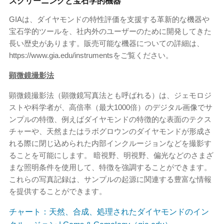
スクリーニングと宝石学的機器
GIAは、ダイヤモンドの特性評価を支援する革新的な機器や
宝石学的ツールを、社内外のユーザーのために開発してきた
長い歴史があります。販売可能な機器についての詳細は、
https://www.gia.edu/instrumentsをご覧ください。
顕微鏡撮影法
顕微鏡撮影法（顕微鏡写真法とも呼ばれる）は、ジェモロジ
ストや科学者が、高倍率（最大1000倍）のデジタル画像でサ
ンプルの特徴、例えばダイヤモンドの特徴的な表面のテクス
チャーや、天然またはラボグロウンのダイヤモンドが形成さ
れる際に閉じ込められた内部インクルージョンなどを撮影す
ることを可能にします。 暗視野、明視野、偏光などのさまざ
まな照明条件を使用して、特徴を強調することができます。
これらの写真記録は、サンプルの起源に関連する豊富な情報
を提供することができます。
チャート：天然、合成、処理されたダイヤモンドのイン