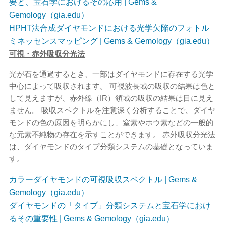
要と、宝石学におけるその応用 | Gems &
Gemology（gia.edu）
HPHT法合成ダイヤモンドにおける光学欠陥のフォトル
ミネッセンスマッピング | Gems & Gemology（gia.edu）
可視・赤外吸収分光法
光が石を通過するとき、一部はダイヤモンドに存在する光学
中心によって吸収されます。 可視波長域の吸収の結果は色と
して見えますが、赤外線（IR）領域の吸収の結果は目に見え
ません。 吸収スペクトルを注意深く分析することで、ダイヤ
モンドの色の原因を明らかにし、窒素やホウ素などの一般的
な元素不純物の存在を示すことができます。 赤外吸収分光法
は、ダイヤモンドのタイプ分類システムの基礎となっていま
す。
カラーダイヤモンドの可視吸収スペクトル | Gems &
Gemology（gia.edu）
ダイヤモンドの「タイプ」分類システムと宝石学におけ
るその重要性 | Gems & Gemology（gia.edu）