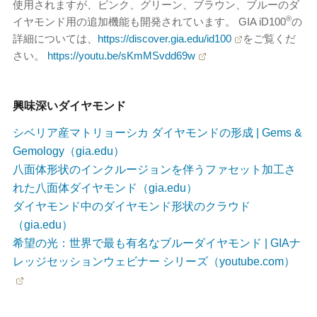
使用されますが、ピンク、グリーン、ブラウン、ブルーのダ
®
イヤモンド用の追加機能も開発されています。 GIA iD100
の
詳細については、
https://discover.gia.edu/id100
をご覧くだ
さい。
https://youtu.be/sKmMSvdd69w
興味深いダイヤモンド
シベリア産マトリョーシカ ダイヤモンドの形成 | Gems &
Gemology（gia.edu）
八面体形状のインクルージョンを伴うファセット加工さ
れた八面体ダイヤモンド（gia.edu）
ダイヤモンド中のダイヤモンド形状のクラウド
（gia.edu）
希望の光：世界で最も有名なブルーダイヤモンド | GIAナ
レッジセッションウェビナー シリーズ（youtube.com）