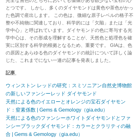
完全な無色のどちらにおいても価値がある数少ない宝石のひ
とつです。 しかし、多くのダイヤモンドは黄色や茶色がかっ
た色調で産出します。 この色は、微細な原子レベルの格子不
整や不純物に関連しており、科学的には「欠陥」または「光
学中心」と呼ばれています。ダイヤモンドの色に寄与する光
学中心は、その形成を理解することが、天然色と処理色を確
実に区別する科学的根拠となるため、重要です。 GIAは、色
の原因とあらゆる色のダイヤモンドの統計について詳しく論
じた、これまでにない一連の記事を発表しました。
記事
ウィンストン レッドの研究：スミソニアン自然史博物館
の新しいファンシーレッド ダイヤモンド
天然による色のイエローとオレンジの宝石ダイヤモン
ド：窒素係数 | Gems & Gemology（gia.edu）
天然による色のファンシーホワイトダイヤモンドとファ
ンシーブラックダイヤモンド：カラーとクラリティの融
合 | Gems & Gemology（gia.edu）