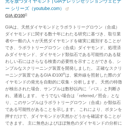
光を放つダイヤモンド | GIAナレッジセッションウェビナ
ー シリーズ（youtube.com）
®
GIA iD100
GIAは、天然ダイヤモンドとラボラトリーグロウン（合成）
ダイヤモンドに関する数十年にわたる研究に基づき、取引業
者や一般の人々が天然ダイヤモンドを確実に鑑別することが
でき、ラボラトリーグロウン（合成）ダイヤモンド、処理済
みダイヤモンド、ダイヤモンド類似石である可能性のある疑
わしい石にはさらなる検査の必要性を示すことができる、シ
ンプルなスクリーニング装置を開発しました。 正確なスクリ
®
ーニング装置であるGIA iD100
は、紫外線を照射した際のダ
イヤモンドの発光を自動的に収集・分析します。 天然の特徴
が検出された場合、サンプルは数秒以内に「パス」と判断さ
れ、通過します。 そうでない場合は「referred／照会」とな
り、このサンプルはラボラトリーグロウン（合成）か類似石
である可能性があることを示します。 これにより、ボタンを
押すだけで、ダイヤモンドが天然かどうかを確認することが
できます。 主に無色およびほぼ無色のダイヤモンドの分析に