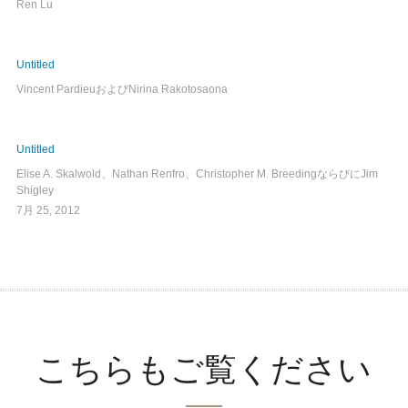
Ren Lu
Untitled
Vincent PardieuおよびNirina Rakotosaona
Untitled
Elise A. Skalwold、Nathan Renfro、Christopher M. BreedingならびにJim
Shigley
7月 25, 2012
こちらもご覧ください