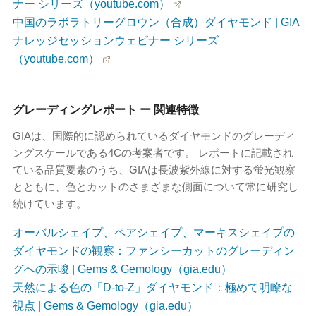
ナー シリーズ（youtube.com）
中国のラボラトリーグロウン（合成）ダイヤモンド | GIA
ナレッジセッションウェビナー シリーズ
（youtube.com）
グレーディングレポート ー 関連特徴
GIAは、国際的に認められているダイヤモンドのグレーディ
ングスケールである4Cの考案者です。 レポートに記載され
ている品質要素のうち、GIAは長波紫外線に対する蛍光観察
とともに、色とカットのさまざまな側面について常に研究し
続けています。
オーバルシェイプ、ペアシェイプ、マーキスシェイプの
ダイヤモンドの観察：ファンシーカットのグレーディン
グへの示唆 | Gems & Gemology（gia.edu）
天然による色の「D-to-Z」ダイヤモンド：極めて明瞭な
視点 | Gems & Gemology（gia.edu）