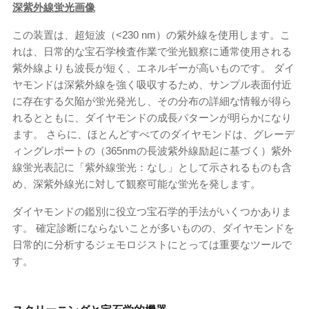
深紫外線蛍光画像
この装置は、超短波（<230 nm）の紫外線を使用します。こ
れは、日常的な宝石学検査作業で蛍光観察に通常使用される
紫外線よりも波長が短く、エネルギーが高いものです。 ダイ
ヤモンドは深紫外線を強く吸収するため、サンプル表面付近
に存在する欠陥が蛍光発光し、その分布の詳細な情報が得ら
れるとともに、ダイヤモンドの成長パターンが明らかになり
ます。 さらに、ほとんどすべてのダイヤモンドは、グレーデ
ィングレポートの（365nmの長波紫外線励起に基づく）紫外
線蛍光表記に「紫外線蛍光：なし」として示されるものも含
め、深紫外線光に対して観察可能な蛍光を発します。
ダイヤモンドの鑑別に役立つ宝石学的手法がいくつかありま
す。 確定診断にならないことが多いものの、ダイヤモンドを
日常的に分析するジェモロジストにとっては重要なツールで
す。