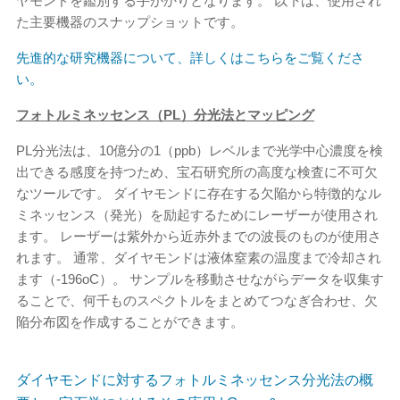
ヤモンドを鑑別する手がかりとなります。 以下は、使用され
た主要機器のスナップショットです。
先進的な研究機器について、詳しくはこちらをご覧くださ
い。
フォトルミネッセンス（PL）分光法とマッピング
PL分光法は、10億分の1（ppb）レベルまで光学中心濃度を検
出できる感度を持つため、宝石研究所の高度な検査に不可欠
なツールです。 ダイヤモンドに存在する欠陥から特徴的なル
ミネッセンス（発光）を励起するためにレーザーが使用され
ます。 レーザーは紫外から近赤外までの波長のものが使用さ
れます。 通常、ダイヤモンドは液体窒素の温度まで冷却され
ます（-196oC）。 サンプルを移動させながらデータを収集す
ることで、何千ものスペクトルをまとめてつなぎ合わせ、欠
陥分布図を作成することができます。
ダイヤモンドに対するフォトルミネッセンス分光法の概