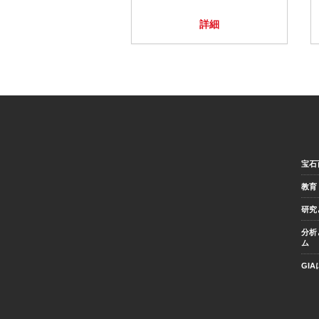
詳細
宝石
教育
研究
分析
ム
GI