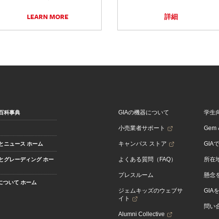
LEARN MORE
詳細
GIAの機器について
学生
百科事典
小売業者サポート
Gem &
キャンパス ストア
GIA
とニュース ホーム
よくある質問（FAQ）
所在
とグレーディング ホー
プレスルーム
懸念
Aについて ホーム
ジェムキッズのウェブサ
GIA
イト
問い
Alumni Collective