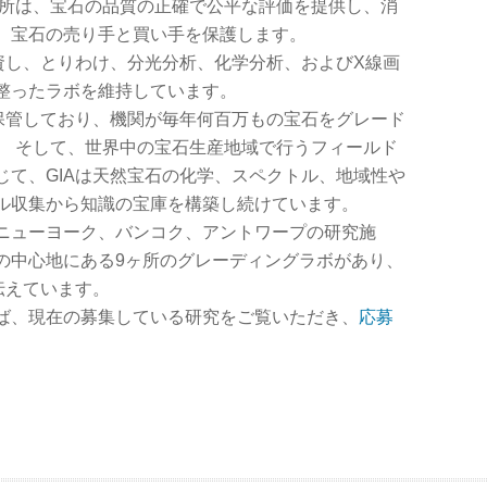
究所は、宝石の品質の正確で公平な評価を提供し、消
、宝石の売り手と買い手を保護します。
資し、とりわけ、分光分析、化学分析、およびX線画
整ったラボを維持しています。
を保管しており、機関が毎年何百万もの宝石をグレード
。 そして、世界中の宝石生産地域で行うフィールド
じて、GIAは天然宝石の化学、スペクトル、地域性や
ル収集から知識の宝庫を構築し続けています。
ニューヨーク、バンコク、アントワープの研究施
の中心地にある9ヶ所のグレーディングラボがあり、
伝えています。
ば、現在の募集している研究をご覧いただき、
応募