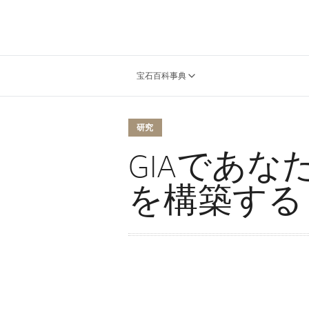
宝石百科事典
研究
GIAであ
を構築する