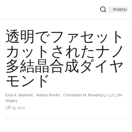
MENU
透明でファセット
カットされたナノ
多結晶合成ダイヤ
モンド
Elise A. Skalwold、Nathan Renfro、Christopher M. BreedingならびにJim
Shigley
7月 25, 2012