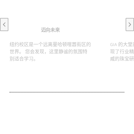
Previous slide
Ne
迈向未来
纽约校区是一个远离曼哈顿喧嚣街区的
GIA 的大堂
世界。 您会发现，这里静谧的氛围特
现了行业精
别适合学习。
威的珠宝研