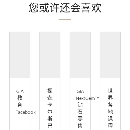
您或许还会喜欢
GIA
探
GIA
世
教
索:
NextGem™
界
育
卡
钻
各
Facebook
尔
石
地
斯
零
课
巴
售
程