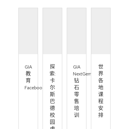
GIA
探
GIA
世
教
索:
NextGem™
界
育
卡
钻
各
Facebook
尔
石
地
斯
零
课
巴
售
程
德
培
安
校
训
排
园
虚