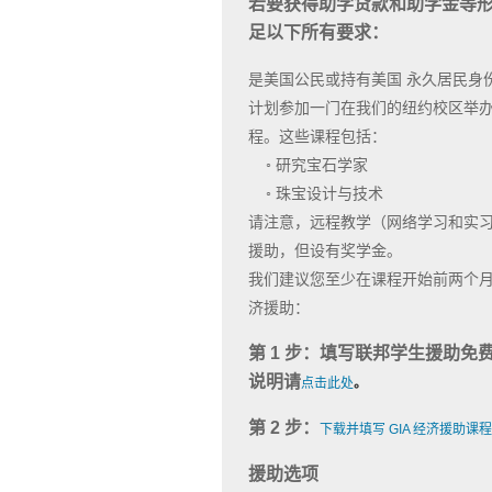
若要获得助学贷款和助学金等
足以下所有要求：
是美国公民或持有美国 永久居民身
计划参加一门在我们的纽约校区举办的
程。这些课程包括：
◦ 研究宝石学家
◦ 珠宝设计与技术
请注意，远程教学​​（网络学习和实
援助，但设有奖学金。
我们建议您至少在课程开始前两个
济援助：
第 1 步：填写联邦学生援助免费申
说明请
点击此处
。
第 2 步：
下载并填写 GIA 经济援助课
援助选项