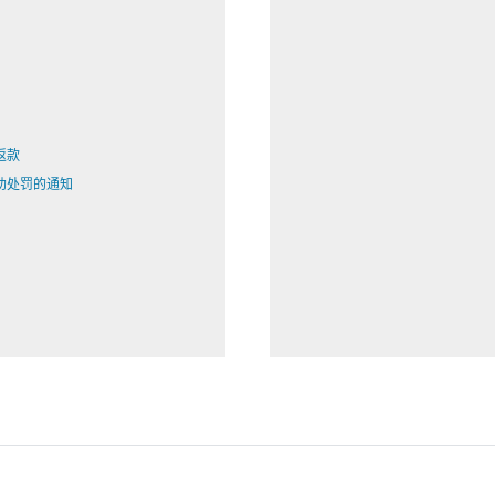
邦返款
助处罚的通知