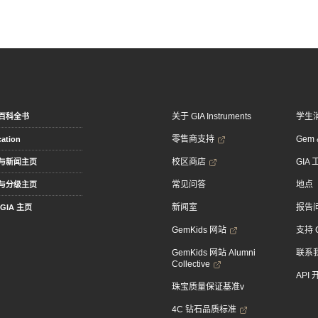
关于 GIA Instruments
学生
百科全书
零售商支持
Gem &
ation
校区商店
GIA
与新闻主页
常见问答
地点
与分级主页
新闻室
报告
GIA 主页
GemKids 网站
支持 
GemKids 网站 Alumni
联系
Collective
API
珠宝质量保证基准v
4C 钻石品质标准