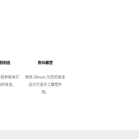
程制造
数码雕塑
 工程参数来打
使用 ZBrush 为您的珠宝
用的珠宝。
设计打造手工雕塑外
观。