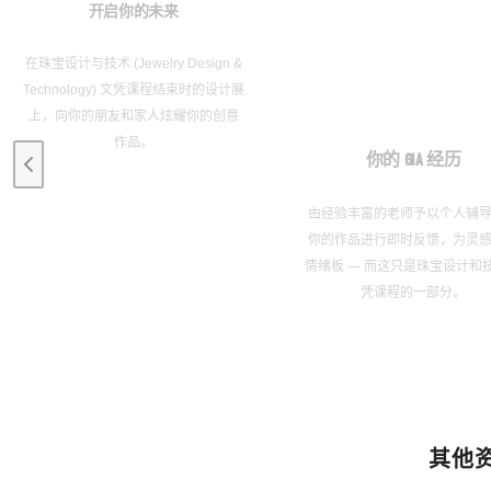
开启你的未来
在珠宝设计与技术 (Jewelry Design &
Technology) 文凭课程结束时的设计展
上，向你的朋友和家人炫耀你的创意
作品。
你的 GIA 经历
Previous slide
由经验丰富的老师予以个人辅
你的作品进行即时反馈，为灵
情绪板 — 而这只是珠宝设计和
凭课程的一部分。
其他