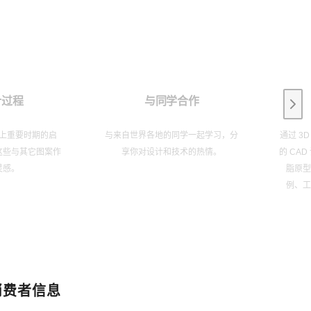
设计过程
与同学合作
Next
上重要时期的启
与来自世界各地的同学一起学习，分
通过 3
这些与其它图案作
享你对设计和技术的热情。
的 CA
灵感。
脂原
例、
消费者信息