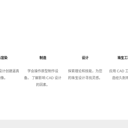
码渲染
制造
设计
珠宝工
 设计创建逼真
学会操作原型制作设
探索理论和技能，为您
应用 CAD
图像。
备。 了解影响 CAD 设计
的珠宝设计寻找灵感。
造经久耐
的因素。