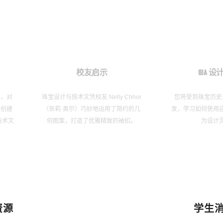
校友启示
GIA 
导，对
珠宝设计与技术文凭校友 Nelly Chhor
您将受到珠宝历史
感创建
（奈莉·奥尔）巧妙地运用了简约的几
发，学习如何使用
技术文
何图案，打造了优雅精致的袖扣。
为设计
资源
学生