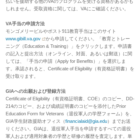
払いを援助する他のVAのプログラムを受ける資格があるかも
しれません。受取資格に関しては、VAにご確認ください。
VA手当の申請方法
モンゴメリービルやポスト911教育手当はこのサイト
www.gibill.va.gov
から申請してください。「教育とトレー
ニング（Education & Training）」をクリックします。申請書
の記入と提出方法（オンライン、対面、あるいは郵送）に関
しては、「手当の申請（Apply for Benefits）」を選択しま
す。承認されると、Certificate of Eligibility（有資格証明書）を
受け取ります。
GIAへの出願および登録方法
Certificate of Eligibility（有資格証明書、COE）のコピー、DD-
214のコピー、および成績証明書のコピーを添付したPrior
Education Form for Veterans（退役軍人の学歴フォーム）を、
GIA学生財政援助オフィス
（
financialaid@gia.edu
）までお送
りください。GIAは、退役軍人手当を申請するすべての退役
軍人および適用対象者の学歴と研修の履歴を査定します。単