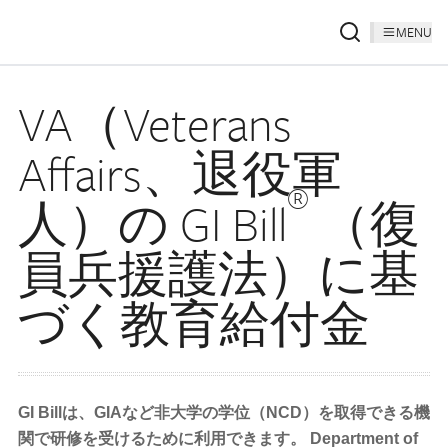
MENU
VA（Veterans
Affairs、退役軍
®
人）の GI Bill
（復
員兵援護法）に基
づく教育給付金
GI Billは、GIAなど非大学の学位（NCD）を取得できる機
関で研修を受けるために利用できます。
Department of