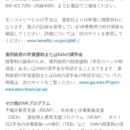
800 421 7250（内線4005）までお電話でご連絡ください。
モンゴメリービルの手当は、退役日より10年後に期限切れに
なります。個人の記録を保管しているVA事務局で給付資格を
確認してください。詳細については、次のサイトを参照して
ください：
www.benefits.va.gov/gibill
連邦政府の学資援助またはGIAの奨学金
授業料の援助のため、連邦政府の財政援助（学生ローンや助
成金）あるいはGIAの奨学金を申請することもできます。連
邦政府の学資援助またはGIAの奨学金の申請方法についての
情報は、次のサイトをご覧ください：
www.gia.edu/JP/gem-
education-financial-aid
その他のVAプログラム
予備兵教育支援（REAP）、生存者と扶養家族支援
（DEA）、退役軍人教育支援プログラム（VEAP）、ポスト
911手当の扶養家族への移行（TEB）など、GIAの授業料の支