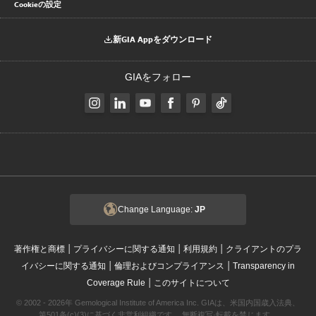
Cookieの設定
新GIA Appをダウンロード
GIAをフォロー
Change Language:
JP
|
|
|
著作権と商標
プライバシーに関する通知
利用規約
クライアントのプラ
|
|
イバシーに関する通知
倫理およびコンプライアンス
Transparency in
|
Coverage Rule
このサイトについて
© 2002 - 2026年 Gemological Institute of America Inc. GIAは、米国内国歳入法典、
第501条(c)(3)に基づく非営利組織です。 無断複写·転載を禁じます。