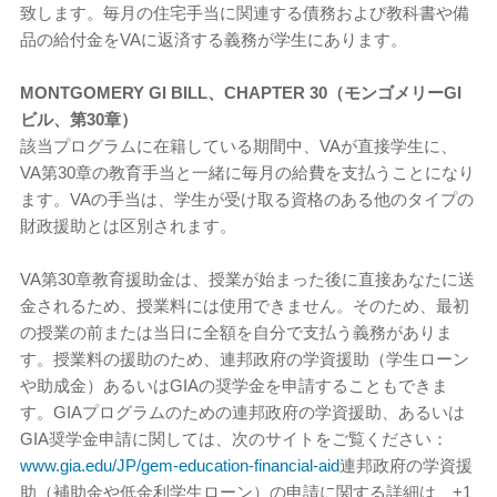
致します。毎月の住宅手当に関連する債務および教科書や備
品の給付金をVAに返済する義務が学生にあります。
MONTGOMERY GI BILL、CHAPTER 30（モンゴメリーGI
ビル、第30章）
該当プログラムに在籍している期間中、VAが直接学生に、
VA第30章の教育手当と一緒に毎月の給費を支払うことになり
ます。VAの手当は、学生が受け取る資格のある他のタイプの
財政援助とは区別されます。
VA第30章教育援助金は、授業が始まった後に直接あなたに送
金されるため、授業料には使用できません。そのため、最初
の授業の前または当日に全額を自分で支払う義務がありま
す。授業料の援助のため、連邦政府の学資援助（学生ローン
や助成金）あるいはGIAの奨学金を申請することもできま
す。GIAプログラムのための連邦政府の学資援助、あるいは
GIA奨学金申請に関しては、次のサイトをご覧ください：
www.gia.edu/JP/gem-education-financial-aid
連邦政府の学資援
助（補助金や低金利学生ローン）の申請に関する詳細は、+1