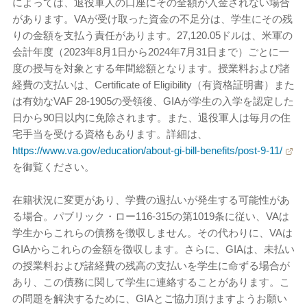
によっては、退役軍人の口座にその全額が入金されない場合
があります。VAが受け取った資金の不足分は、学生にその残
りの金額を支払う責任があります。27,120.05ドルは、米軍の
会計年度（2023年8月1日から2024年7月31日まで）ごとに一
度の授与を対象とする年間総額となります。授業料および諸
経費の支払いは、Certificate of Eligibility（有資格証明書）また
は有効なVAF 28-1905の受領後、GIAが学生の入学を認定した
日から90日以内に免除されます。また、退役軍人は毎月の住
宅手当を受ける資格もあります。詳細は、
https://www.va.gov/education/about-gi-bill-benefits/post-9-11/
を御覧ください。
在籍状況に変更があり、学費の過払いが発生する可能性があ
る場合。パブリック・ロー116-315の第1019条に従い、VAは
学生からこれらの債務を徴収しません。その代わりに、VAは
GIAからこれらの金額を徴収します。さらに、GIAは、未払い
の授業料および諸経費の残高の支払いを学生に命ずる場合が
あり、この債務に関して学生に連絡することがあります。こ
の問題を解決するために、GIAとご協力頂けますようお願い