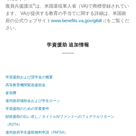
®
復員兵援護法
は、米国退役軍人省（VA)で商標登録されてい
ます。 VAが提供する教育の手当てに関する詳細は、米国政
府の公式ウェブサイト
www.benefits.va.gov/gibill
をご覧くだ
さい。
学資援助 追加情報
学資援助および奨学金の概要
高等教育機関緊急援助金
参加費
連邦政府補助金および学生ローン
学資援助のための学業要件
財政援助の払い戻し／タイトルIVファンドへのフェデラルリターン
（R2T4）
連邦政府学生援助無料申請（FAFSA）