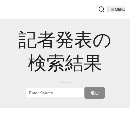
MENU
記者発表の
検索結果
進む