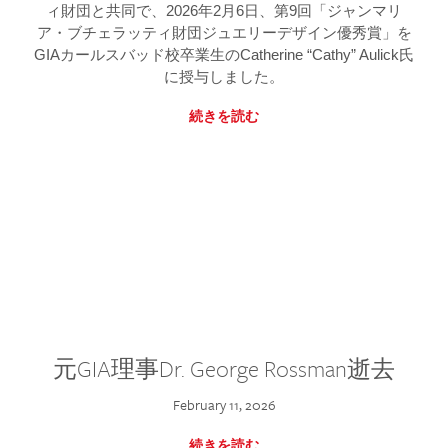
ィ財団と共同で、2026年2月6日、第9回「ジャンマリ
ア・ブチェラッティ財団ジュエリーデザイン優秀賞」を
GIAカールスバッド校卒業生のCatherine “Cathy” Aulick氏
に授与しました。
続きを読む
元GIA理事Dr. George Rossman逝去
February 11, 2026
続きを読む