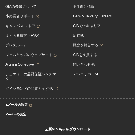
GIAの機器について
学生向け情報
小売業者サポート
Gem & Jewelry Careers
キャンパス ストア
GIAでのキャリア
よくある質問（FAQ）
所在地
プレスルーム
懸念を報告する
ジェムキッズのウェブサイト
GIAを支援する
Alumni Collective
問い合わせ先
ジュエリーの品質保証ベンチマー
デベロッパーAPI
ク
ダイヤモンドの品質を示す4C
Eメールの設定
Cookieの設定
新GIA Appをダウンロード