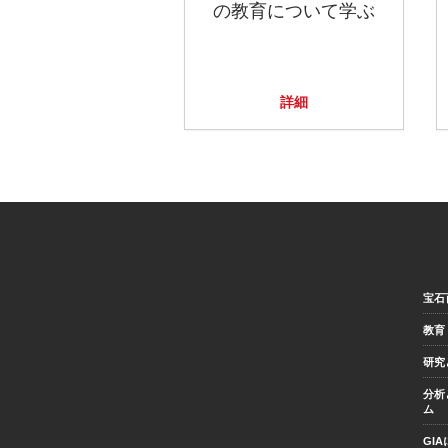
の教育について学ぶ
詳細
宝石
教育
研究
分析
ム
GI