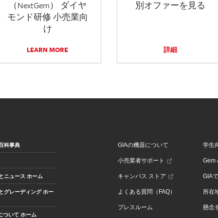
（NextGem） ダイヤ
別オファーを見る
モンド研修 小売業向
け
LEARN MORE
詳細
GIAの機器について
学生
百科事典
小売業者サポート
Gem &
キャンパス ストア
GIA
とニュース ホーム
よくある質問（FAQ）
所在
とグレーディング ホー
プレスルーム
懸念
Aについて ホーム