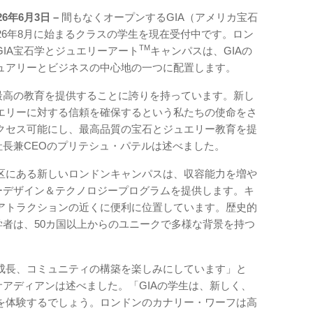
6年6月3日 –
間もなくオープンするGIA（アメリカ宝石
26年8月に始まるクラスの学生を現在受付中です。ロン
TM
IA宝石学とジュエリーアート
キャンパスは、GIAの
ュアリーとビジネスの中心地の一つに配置します。
て最高の教育を提供することに誇りを持っています。新し
エリーに対する信頼を確保するという私たちの使命をさ
クセス可能にし、最高品質の宝石とジュエリー教育を提
社長兼CEOのプリテシュ・パテルは述べました。
区にある新しいロンドンキャンパスは、収容能力を増や
リーデザイン＆テクノロジープログラムを提供します。キ
アトラクションの近くに便利に位置しています。歴史的
学者は、50カ国以上からのユニークで多様な背景を持つ
成長、コミュニティの構築を楽しみにしています」と
サアディアンは述べました。「GIAの学生は、新しく、
を体験するでしょう。ロンドンのカナリー・ワーフは高