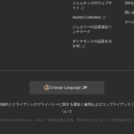
ジェムキッズのウェブサ
GIA
イト
問い
Alumni Collective
デベロ
ジュエリーの品質保証ベ
ンチマーク
ダイヤモンドの品質を示
す4C
Change Language:
JP
|
|
用規約
クライアントのプライバシーに関する通知
倫理およびコンプライアンス
ついて
ogical Institute of America Inc. GIAは、米国内国歳入法典、第501条(c)(3)に基づく非