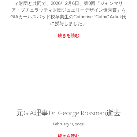
ィ財団と共同で、2026年2月6日、第9回「ジャンマリ
ア・ブチェラッティ財団ジュエリーデザイン優秀賞」を
GIAカールスバッド校卒業生のCatherine “Cathy” Aulick氏
に授与しました。
続きを読む
元GIA理事Dr. George Rossman逝去
February 11, 2026
続きを読む