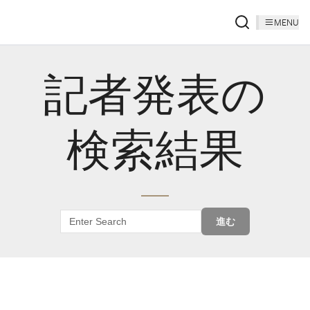
MENU
記者発表の
検索結果
進む