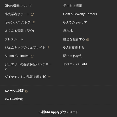
GIAの機器について
学生向け情報
小売業者サポート
Gem & Jewelry Careers
キャンパス ストア
GIAでのキャリア
よくある質問（FAQ）
所在地
プレスルーム
懸念を報告する
ジェムキッズのウェブサイト
GIAを支援する
Alumni Collective
問い合わせ先
ジュエリーの品質保証ベンチマー
デベロッパーAPI
ク
ダイヤモンドの品質を示す4C
Eメールの設定
Cookieの設定
新GIA Appをダウンロード