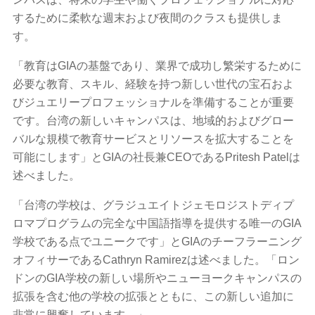
するために柔軟な週末および夜間のクラスも提供しま
す。
「教育はGIAの基盤であり、業界で成功し繁栄するために
必要な教育、スキル、経験を持つ新しい世代の宝石およ
びジュエリープロフェッショナルを準備することが重要
です。台湾の新しいキャンパスは、地域的およびグロー
バルな規模で教育サービスとリソースを拡大することを
可能にします」とGIAの社長兼CEOであるPritesh Patelは
述べました。
「台湾の学校は、グラジュエイトジェモロジストディプ
ロマプログラムの完全な中国語指導を提供する唯一のGIA
学校である点でユニークです」とGIAのチーフラーニング
オフィサーであるCathryn Ramirezは述べました。「ロン
ドンのGIA学校の新しい場所やニューヨークキャンパスの
拡張を含む他の学校の拡張とともに、この新しい追加に
非常に興奮しています。」