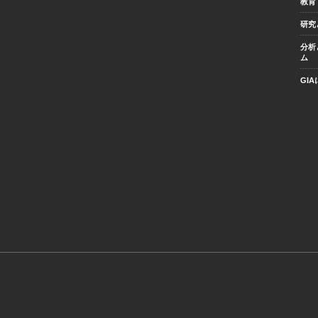
教育
研究
分析
ム
GI