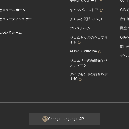
小売業者サポート
Gem &
キャンパス ストア
GIA
とニュース ホーム
よくある質問（FAQ）
所在
とグレーディング ホー
プレスルーム
懸念
Aについて ホーム
ジェムキッズのウェブサ
GIA
イト
問い
Alumni Collective
デベロ
ジュエリーの品質保証ベ
ンチマーク
ダイヤモンドの品質を示
す4C
Change Language:
JP