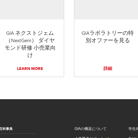
GIA ネクストジェム
GIAラボラトリーの特
（NextGem） ダイヤ
別オファーを見る
モンド研修 小売業向
け
LEARN MORE
詳細
GIAの機器について
学生
百科事典