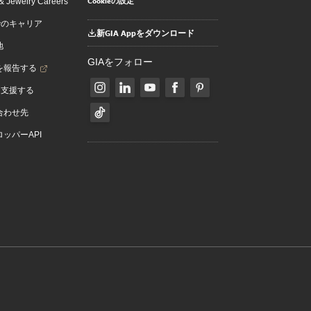
Cookieの設定
 Jewelry Careers
でのキャリア
新GIA Appをダウンロード
地
GIAをフォロー
を報告する
を支援する
合わせ先
ッパーAPI