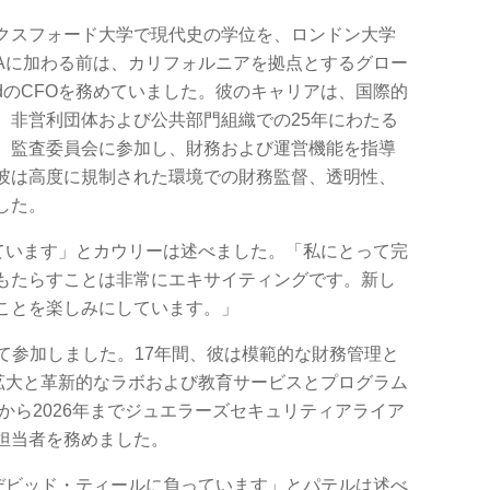
クスフォード大学で現代史の学位を、ロンドン大学
IAに加わる前は、カリフォルニアを拠点とするグロー
vdのCFOを務めていました。彼のキャリアは、国際的
、非営利団体および公共部門組織での25年にわたる
、監査委員会に参加し、財務および運営機能を指導
彼は高度に規制された環境での財務監督、透明性、
した。
しています」とカウリーは述べました。「私にとって完
もたらすことは非常にエキサイティングです。新し
ことを楽しみにしています。」
として参加しました。17年間、彼は模範的な財務管理と
な拡大と革新的なラボおよび教育サービスとプログラム
年から2026年までジュエラーズセキュリティアライア
担当者を務めました。
をデビッド・ティールに負っています」とパテルは述べ