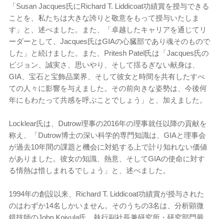
「Susan Jacques氏にRichard T. Liddicoat功績賞を授与できる
ことを、私たちは大きな誇りと敬意をもって授与いたしま
す」と、述べました。また、「卓越したキャリアを通じてリ
ーダーとして、Jacques氏はGIAの心臓部であり魂そのもので
した」と続けました。また、Pritesh Patel氏は「Jacques氏の
ビジョン、誠実さ、思いやり、そして揺るぎない献身は、
GIA、宝石と宝飾品業界、そして彼女と時間を共有したすべ
ての人々に影響を与えました。その前向きな姿勢は、今後何
年にもわたって共感を呼ぶことでしょう」と、加えました。
Locklear氏は、Dutrow理事の2016年の理事就任以降の貢献を
称え、「Dutrow博士の深い科学的専門知識は、GIAと理事会
が過去10年間の課題と機会に対処する上で計り知れない価値
がありました。彼女の知識、熱意、そしてGIAの使命に対す
る情熱は惜しまれるでしょう」と、述べました。
1994年の創設以来、Richard T. Liddicoat功績賞が授与された
のはわずか14名しかいません。そのうちの3名は、分析顕微
鏡技師のJohn Koivula氏、執行副社長兼研究所・研究部門最