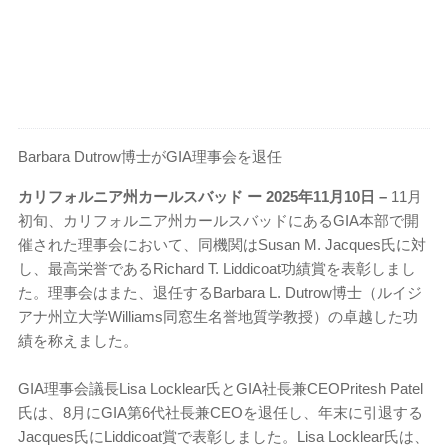
Barbara Dutrow博士がGIA理事会を退任
カリフォルニア州カールスバッド ー 2025年11月10日 –
11月
初旬、カリフォルニア州カールスバッドにあるGIA本部で開
催された理事会において、同機関はSusan M. Jacques氏に対
し、最高栄誉であるRichard T. Liddicoat功績賞を表彰しまし
た。理事会はまた、退任するBarbara L. Dutrow博士（ルイジ
アナ州立大学Williams同窓生名誉地質学教授）の卓越した功
績を称えました。
GIA理事会議長Lisa Locklear氏とGIA社長兼CEOPritesh Patel
氏は、8月にGIA第6代社長兼CEOを退任し、年末に引退する
Jacques氏にLiddicoat賞で表彰しました。Lisa Locklear氏は、