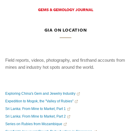
GEMS & GEMOLOGY JOURNAL
GIA ON LOCATION
Field reports, videos, photography, and firsthand accounts from
mines and industry hot spots around the world.
Exploring China's Gem and Jewelry Industry
Expedition to Mogok, the "Valley of Rubies"
Sri Lanka: From Mine to Market, Part 1
Sri Lanka: From Mine to Market, Part 2
Series on Rubies from Mozambique