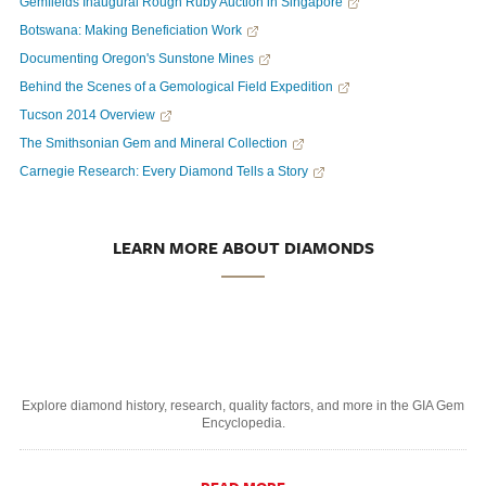
Gemfields Inaugural Rough Ruby Auction in Singapore
Botswana: Making Beneficiation Work
Documenting Oregon's Sunstone Mines
Behind the Scenes of a Gemological Field Expedition
Tucson 2014 Overview
The Smithsonian Gem and Mineral Collection
Carnegie Research: Every Diamond Tells a Story
LEARN MORE ABOUT DIAMONDS
Explore diamond history, research, quality factors, and more in the GIA Gem
Encyclopedia.