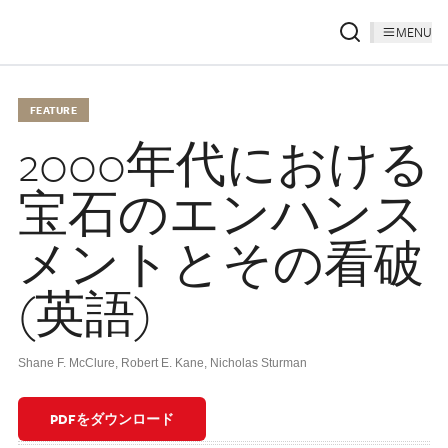
MENU
FEATURE
2000年代における
宝石のエンハンス
メントとその看破
(英語)
Shane F. McClure
,
Robert E. Kane
,
Nicholas Sturman
PDFをダウンロード