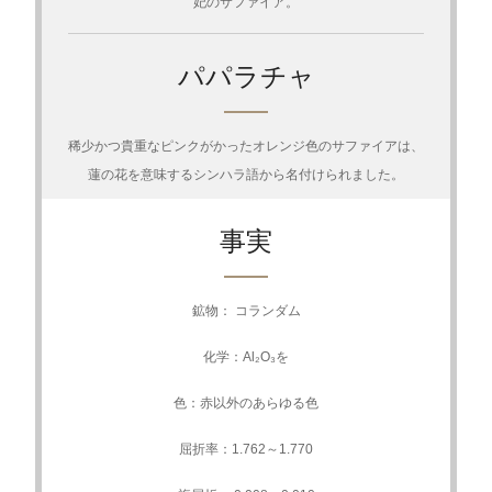
妃のサファイア。
パパラチャ
稀少かつ貴重なピンクがかったオレンジ色のサファイアは、
蓮の花を意味するシンハラ語から名付けられました。
事実
鉱物： コランダム
化学：Al₂O₃を
色：赤以外のあらゆる色
屈折率：1.762～1.770