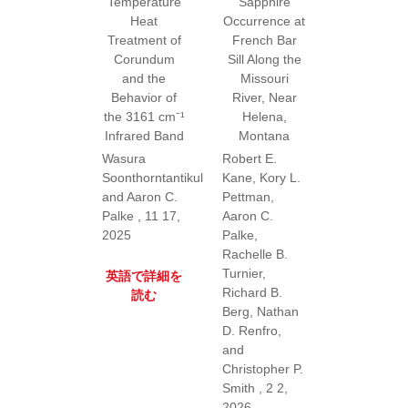
Temperature
Sapphire
Heat
Occurrence at
Treatment of
French Bar
Corundum
Sill Along the
and the
Missouri
Behavior of
River, Near
the 3161 cm⁻¹
Helena,
Infrared Band
Montana
Wasura
Robert E.
Soonthorntantikul
Kane, Kory L.
and Aaron C.
Pettman,
Palke , 11 17,
Aaron C.
2025
Palke,
Rachelle B.
Turnier,
英語で詳細を
Richard B.
読む
Berg, Nathan
D. Renfro,
and
Christopher P.
Smith , 2 2,
2026