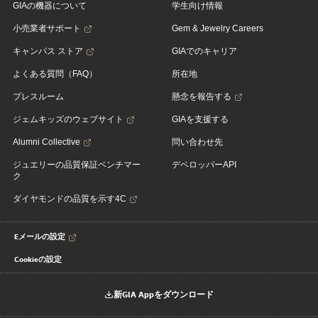
GIAの機器について
学生向け情報
小売業者サポート
Gem & Jewelry Careers
キャンパス ストア
GIAでのキャリア
よくある質問（FAQ）
所在地
プレスルーム
懸念を報告する
ジェムキッズのウェブサイト
GIAを支援する
Alumni Collective
問い合わせ先
ジュエリーの品質保証ベンチマー
デベロッパーAPI
ク
ダイヤモンドの品質を示す4C
Eメールの設定
Cookieの設定
新GIA Appをダウンロード