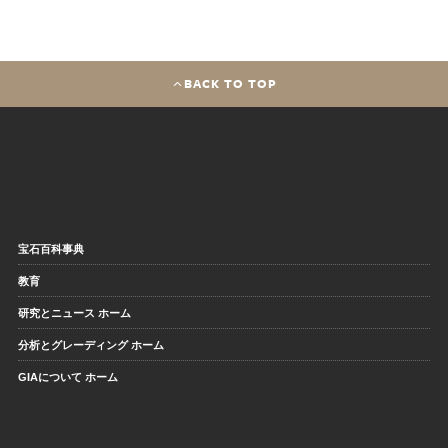
BACK TO TOP
宝石百科事典
教育
研究とニュース ホーム
分析とグレーディング ホーム
GIAについて ホーム