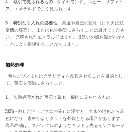
4． 取引で見られるもの
- ダイヤモンド、ルビー、サファイ
ア、エメラルドでよく見られます
。
5． 特別な手入れの必要性
―高温や気圧の変化（たとえば航
空機の客室）、または化学物質にさらすことは避けてくださ
い。 充填されたエメラルドはまた、皿洗いの際お湯がかかる
ことにより損傷することがあります。
加熱処理
- 色および／またはクラリティを改変させることを目的とし
て、宝石を高温にさらすこと。
1． 加熱処理された宝石で最も一般的に見られるもの。
琥珀
- 熱した油（アマニ油等）に浸すと、本来の地色から暗
色になり、素材がよりクリアな外観となる場合があります。
高温の油は、スパングルのようなキラキラ光るインクルージ