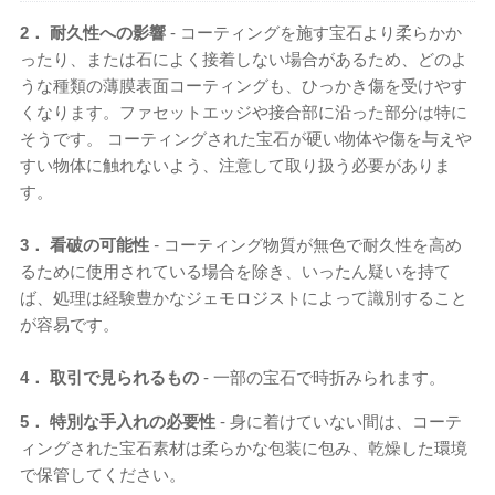
2． 耐久性への影響
- コーティングを施す宝石より柔らかか
ったり、または石によく接着しない場合があるため、どのよ
うな種類の薄膜表面コーティングも、ひっかき傷を受けやす
くなります。ファセットエッジや接合部に沿った部分は特に
そうです。 コーティングされた宝石が硬い物体や傷を与えや
すい物体に触れないよう、注意して取り扱う必要がありま
す。
3． 看破の可能性
-
コーティング物質が無色で耐久性を高め
るために使用されている場合を除き、いったん疑いを持て
ば、処理は経験豊かなジェモロジストによって識別すること
が容易です。
4． 取引で見られるもの
- 一部の宝石で時折みられます。
5． 特別な手入れの必要性
- 身に着けていない間は、コーテ
ィングされた宝石素材は柔らかな包装に包み、乾燥した環境
で保管してください。