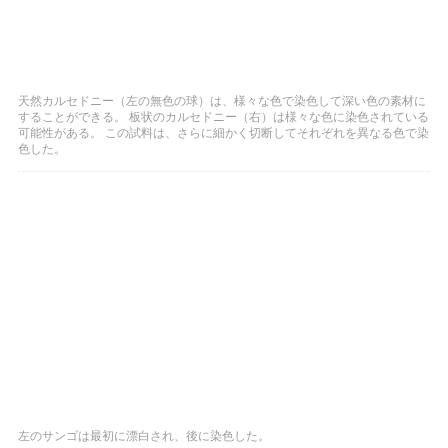
天然カルセドニー（左の無色の球）は、様々な色で染色して深い色の素材に
することができる。 板状のカルセドニー（右）は様々な色に染色されている
可能性がある。 この試料は、さらに細かく切断してそれぞれを異なる色で染
色した。
左のサンゴは最初に漂白され、後に染色した。