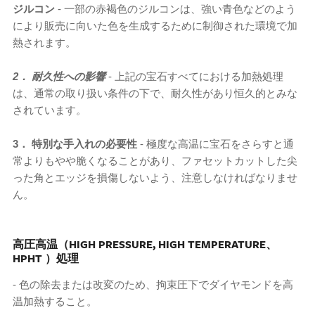
ジルコン
- 一部の赤褐色のジルコンは、強い青色などのよう
により販売に向いた色を生成するために制御された環境で加
熱されます。
2． 耐久性への影響
- 上記の宝石すべてにおける加熱処理
は、通常の取り扱い条件の下で、耐久性があり恒久的とみな
されています
。
3． 特別な手入れの必要性
- 極度な高温に宝石をさらすと通
常よりもやや脆くなることがあり、ファセットカットした尖
った角とエッジを損傷しないよう、注意しなければなりませ
ん。
高圧高温（HIGH PRESSURE, HIGH TEMPERATURE、
HPHT ）処理
- 色の除去または改変のため、拘束圧下でダイヤモンドを高
温加熱すること。