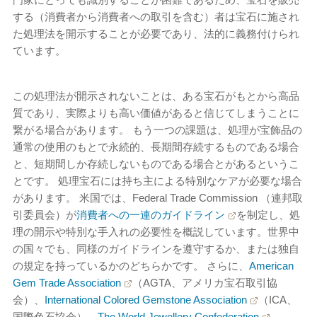
する（消費者から消費者への取引を含む）者は宝石に施され
た処理法を開示することが必要であり、法的に義務付けられ
ています。
この処理法が開示されないことは、ある宝石がもとから高品
質であり、実際よりも高い価値があると信じてしまうことに
繋がる場合があります。 もう一つの課題は、処理が宝飾品の
通常の使用のもとで永続的、長期間存続するものである場合
と、短期間しか存続しないものである場合とがあるというこ
とです。 処理宝石には持ち主による特別なケアが必要な場合
があります。 米国では、Federal Trade Commission （連邦取
引委員会）が
消費者への一連のガイドライン
を制定し、処
理の開示や特別な手入れの必要性を概説しています。世界中
の国々でも、同様のガイドラインを遵守するか、または独自
の規定を持っているかのどちらかです。 さらに、
American
Gem Trade Association
（AGTA、アメリカ宝石取引協
会）、
International Colored Gemstone Association
（ICA、
国際色石協会）、
The World Jewellery Confederation