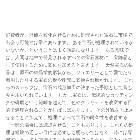
消費者が、外観を変化させるために処理された宝石に市場で
出会う可能性は常にあります。 ある宝石が処理されているか
いないか、ということはよく話題になります。 ある意味で
は、人間は地中で発見される
すべての
宝石素材に、宝飾品と
して使用するために変化を加えると言えます。 天然宝石の結
晶は、原石の結晶学的形状から、ジュエリーとして愛でたり
着用したりする宝石の形や輪郭に変換され磨かれます。 これ
らのステップは、宝石の成形加工の決まった手順として昔も
今も用いられています。 しかし宝石は、伝統的なカッティン
グや研磨という範疇を超えて、色やクラリティを改変する目
的で処理されることがしばしばあります。 その外観を向上さ
せることに加えて、処理によって宝石の耐久性を改善する
（一部の場合には減退させる）こともあります。 これらの処
理は経験の乏しい目には必ずしも明らかではなく、時には専
門家にとっても識別す​​ることが困難であるため、宝石を販売