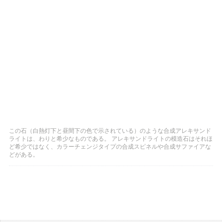
この石（白熱灯下と昼間下の色で示されている）のような合成アレキサンド
ライトは、わりと希少なものである。 アレキサンドライトの模造石はそれほ
ど希少ではなく、カラーチェンジタイプの合成スピネルや合成サファイアな
どがある。