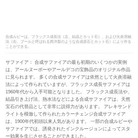
合成ルビーは、フラックス成長法（左、結晶とカット石）、および火炎溶融
法（右、ブールと呼ばれる西洋梨のような合成原石とカット石）により作る
ことができる。
サファイア： 合成サファイアの最も初期のいくつかの実例
は、アールヌーボーやアールデコの宝飾品のオリジナル作品
に見られます。 多くの合成サファイアは依然として火炎溶融
法によって作られていますが、フラックス成長サファイアは
1960年代から入手可能となりました。 フラックス成長法や、
結晶引き上げ法、熱水法などによる合成サファイアは、天然
宝石の代替品として非常に説得力があります。 アレキサンド
ライトを模倣して作られたカラーチェンジ合成サファイア
は、1900年代初頭以来人気があります。 一部の合成ルビーや
サファイアでは、誘発されたインクルージョンによってスタ
ー効果を生じさせることができました。