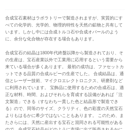
合成宝石素材はラボラトリーで製造されますが、実質的にす
べての化学的、光学的、物理的特性を天然の鉱物と共有して
います。しかし中には合成トルコ石や合成オパールのよう
に、余分な化合物が存在する場合もあります。
合成宝石の結晶は1800年代終盤以降から製造されており、そ
の生産は、宝石産業以外で工業用に応用するという需要から
来ている場合が多くあります。 最初の成功は、ファセットカ
ットできる品質の合成ルビーの生産でした。 合成結晶は、通
信とレーザー技術、マイクロエレクト​​ロニクス、研磨剤など
に利用されています。 宝飾品に使用するための合成石は、適
正な材料、時間、およびそれらを育成する設備があれば「注
文製造」できる（すなわち一貫した色と結晶形で製造でき
る）ので、同等のサイズ、クラリティ、色の彩度の天然宝石
よりもはるかに希少ではないこともあります。 このため、ま
たさらには、天然に産出する宝石と混同される可能性がある
ので、合成宝石結晶がどのように市場に出て販売されるかに