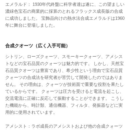
エメラルド： 1930年代終盤に科学者達は遂に、この望ましい
濃緑色宝石の商業的に採算のとれるフラックス成長版の合成
に成功しました。 宝飾品向けの熱水法合成エメラルドは1960
年に舞台に登場しました。
合成クオーツ（広く入手可能）
シトリン、ローズクォーツ、スモーキークォーツ、アメシス
トなどの宝石品質のクォーツは魅力的です。 しかし、天然宝
石品質クオーツは豊富であり、希少性という理由で宝石品質
クォーツの合成法を研究者が苦労して開発したのではありま
せん。 その理由は、クォーツが技術面で重要な役割を果たし
ているからです。 クォーツは圧力を受けると電流を起こし、
交流電流に正確に反応して振動することができます。 こうし
た機能から、時計類、通信機器、フィルタ、発振器などに実
用的に使用されています。
アメシスト：ラボ成長のアメシストおよび他の合成クォーツ