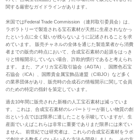
関する厳密なガイドラインがあります。
米国ではFederal Trade Commission （連邦取引委員会）は、
ラボラトリーで製造される宝石素材が天然に生産されなかっ
たという点に全く疑いが残らないように記述されることを求
めています。 販売チャネルの全体を通じた製造業者から消費
者までの販売の時点において、合成宝石素材の起源をはっき
りと情報開示していない場合、詐欺的慣行であると考えられ
ます。 また、アメリカ宝石取引協会（AGTA）、国際色石宝
石協会（ICA）、国際貴金属宝飾品連盟（CIBJO）など多く
の業界団体があり、販売時の合成石の情報開示に関して会員
のための特定の指針を策定しています。
過去10年間に販売された新種の人工宝石素材は減っていま
す。 これは、合成宝石素材のレパートリーが新しい物質の創
出という点でほぼ限界に達したことを示唆していますが、生
産面でいえばこれらは非常に重要でありまだ限界には来てい
ません。 前世紀では研究者は、これらの合成宝石素材をラボ
で創出する数多くのいろいろな方法を開発しました。 その方