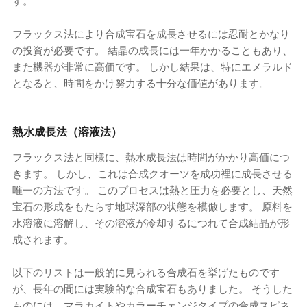
す。
フラックス法により合成宝石を成長させるには忍耐とかなり
の投資が必要です。 結晶の成長には一年かかることもあり、
また機器が非常に高価です。 しかし結果は、特にエメラルド
となると、時間をかけ努力する十分な価値があります。
熱水成長法（溶液法）
フラックス法と同様に、熱水成長法は時間がかかり高価につ
きます。 しかし、これは合成クオーツを成功裡に成長させる
唯一の方法です。 このプロセスは熱と圧力を必要とし、天然
宝石の形成をもたらす地球深部の状態を模倣します。 原料を
水溶液に溶解し、その溶液が冷却するにつれて合成結晶が形
成されます。
以下のリストは一般的に見られる合成石を挙げたものです
が、長年の間には実験的な合成宝石もありました。 そうした
ものには、マラカイトやカラーチェンジタイプの合成スピネ