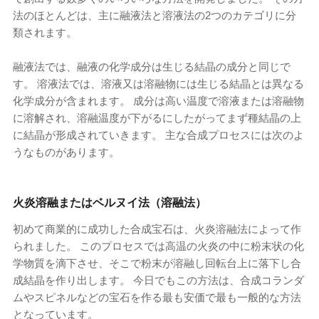
法のほとんどは、主に融液法と溶液法の2つのカテゴリに分
類されます。
融液法では、融液の化学成分は生じる結晶の成分と同じで
す。 溶液法では、溶液又は溶融物には生じる結晶とは異なる
化学成分が含まれます。 成分は高い温度で溶液または溶融物
に溶解され、溶融温度が下がるにしたがってまず種結晶の上
に結晶が形成されていきます。 主な合成プロセスには次のよ
うなものがあります。
火炎溶融またはベルヌイ法（溶融法）
初めて商業的に成功した合成宝石は、火炎溶融法によって作
られました。 このプロセスでは高温の火炎の中に粉末状の化
学物質を滴下させ、そこで粉末が溶融し回転台上に落下し合
成結晶を作り出します。 今日でもこの方法は、合成コランダ
ムやスピネルなどの宝石を作る最も安価で最​​も一般的な方法
となっています。