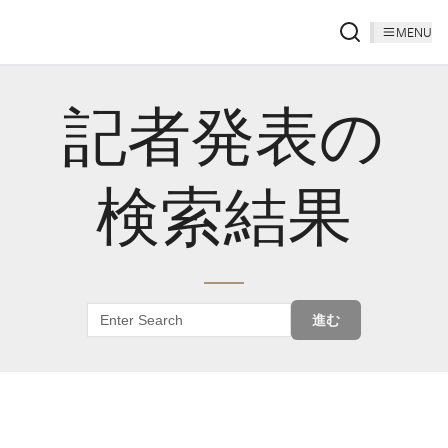
MENU
記者発表の
検索結果
進む