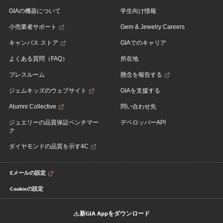
GIAの機器について
学生向け情報
小売業者サポート
Gem & Jewelry Careers
キャンパス ストア
GIAでのキャリア
よくある質問（FAQ）
所在地
プレスルーム
懸念を報告する
ジェムキッズのウェブサイト
GIAを支援する
Alumni Collective
問い合わせ先
ジュエリーの品質保証ベンチマー
デベロッパーAPI
ク
ダイヤモンドの品質を示す4C
Eメールの設定
Cookieの設定
新GIA Appをダウンロード