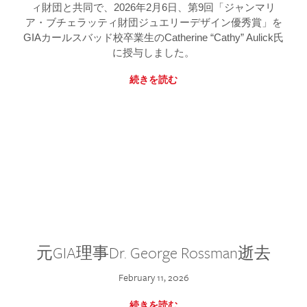
ィ財団と共同で、2026年2月6日、第9回「ジャンマリ
ア・ブチェラッティ財団ジュエリーデザイン優秀賞」を
GIAカールスバッド校卒業生のCatherine “Cathy” Aulick氏
に授与しました。
続きを読む
元GIA理事Dr. George Rossman逝去
February 11, 2026
続きを読む