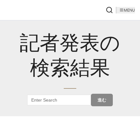
MENU
記者発表の
検索結果
進む