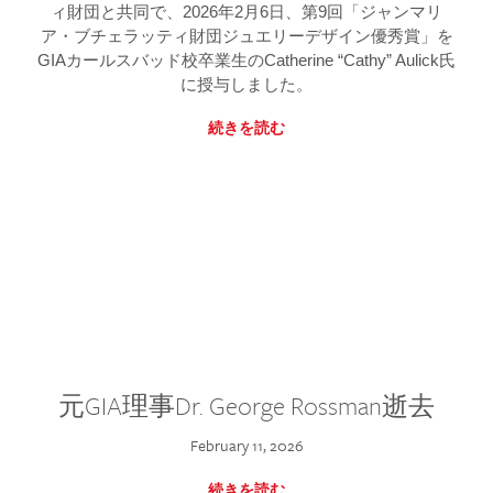
ィ財団と共同で、2026年2月6日、第9回「ジャンマリ
ア・ブチェラッティ財団ジュエリーデザイン優秀賞」を
GIAカールスバッド校卒業生のCatherine “Cathy” Aulick氏
に授与しました。
続きを読む
元GIA理事Dr. George Rossman逝去
February 11, 2026
続きを読む