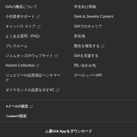
GIAの機器について
学生向け情報
小売業者サポート
Gem & Jewelry Careers
キャンパス ストア
GIAでのキャリア
よくある質問（FAQ）
所在地
プレスルーム
懸念を報告する
ジェムキッズのウェブサイト
GIAを支援する
Alumni Collective
問い合わせ先
ジュエリーの品質保証ベンチマー
デベロッパーAPI
ク
ダイヤモンドの品質を示す4C
Eメールの設定
Cookieの設定
新GIA Appをダウンロード