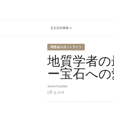
宝石百科事典
同窓会スポットライト
地質学者の
ー宝石への
Jaime Kautsky
5月 15, 2018