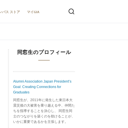
ンパス ストア
マイGIA
同窓生のプロフィール
Alumni Association Japan President’s
Goal: Creating Connections for
Graduates
同窓生が、2011年に発生した東日本大
震災後の大被害を乗り越える中、仲間た
ちを指導することを決心し、 同窓生同
士のつながりを築くのを助けることが、
いかに重要であるかを主張します。