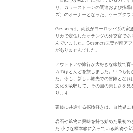
「冒険心が私の血に流れているのです」
り、カラーストーンの調達および指導に従
ズ）のオーナーとなった、ケープタウン出身
Gessnerは、両親がヨーロッパ系
リカで定住したオランダの外交官であ
んでいました。Gessners夫妻が
がありませんでした。
アウトドアや旅行が大好きな家族で育
カのほとんどを旅しました。いつも何
た。今も、新しい旅先での冒険となれ
文化を吸収して、その国の美しさを見る
ります
家族に共通する探検好きは、自然界に
岩石や鉱物に興味を持ち始めた最初の
た 小さな標本箱に入っている鉱物や