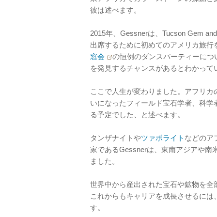
彼は述べます。
2015年、Gessnerは、Tucson Gem
出席するために初めてのアメリカ旅行を
窓会
の恒例のダンスパーティーにつ
を発見するチャンスがあるとわかって
ここで人生が変わりました。アフリカ
いになったフィールド宝石学者、科学
る予定でした、と述べます。
タンザナイトや
ツァボライト
などのア
家であるGessnerは、東南アジア
ました。
世界中から産出された宝石や鉱物を全
これからもキャリアを成長させるには、
す。