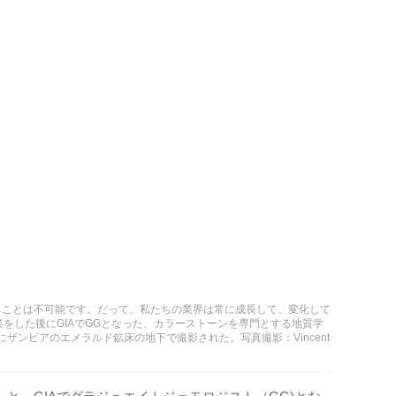
ることは不可能です。だって、私たちの業界は常に成長して、変化して
業をした後にGIAでGGとなった、カラーストーンを専門とする地質学
014年にザンビアのエメラルド鉱床の地下で撮影された。写真撮影：Vincent