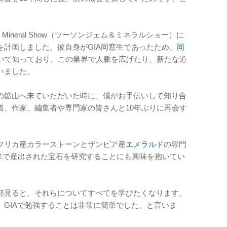
 and Mineral Show（ツーソンジェム＆ミネラルショー）に
計画しました。彼自身がGIA同窓生であったため、
同
いて知っており、この業界で人脈を広げたり、新たな道
いました。
の鉱山へ来ていただいた時に、僕がお手伝いして知り合
者、作家、編集者や専門家の皆さんと10年ぶりに再会す
フリカ産カラーストーンとザンビア産
エメラルド
の専門
や南米で産出された宝石を研究することにも興味を抱いてい
部見ると、それらについてすべてを学びたくなります。
GIAで勉強することは非常に簡単でした、と言いま