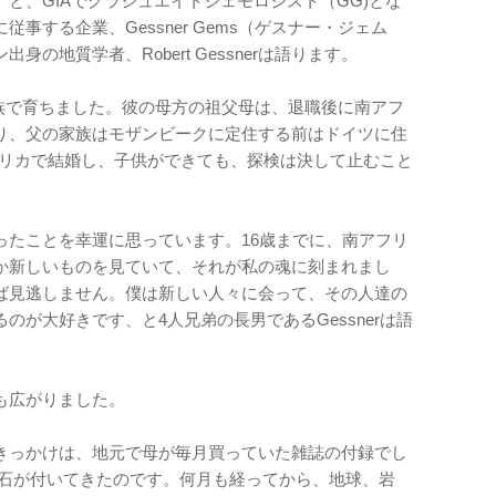
と、GIAでグラジュエイトジェモロジスト（GG)とな
事する企業、Gessner Gems（ゲスナー・ジェム
の地質学者、Robert Gessnerは語ります。
の家族で育ちました。彼の母方の祖父母は、退職後に南アフ
り、父の家族はモザンビークに定住する前はドイツに住
南アフリカで結婚し、子供ができても、探検は決して止むこと
ったことを幸運に思っています。16歳までに、南アフリ
か新しいものを見ていて、それが私の魂に刻まれまし
ば見逃しません。僕は新しい人々に会って、その人達の
のが大好きです、と4人兄弟の長男であるGessnerは語
も広がりました。
きっかけは、地元で母が毎月買っていた雑誌の付録でし
宝石が付いてきたのです。何月も経ってから、地球、岩