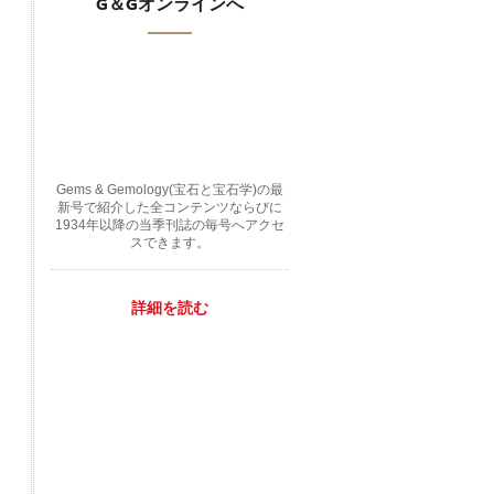
G＆Gオンラインへ
Gems & Gemology(宝石と宝石学)の最
新号で紹介した全コンテンツならびに
1934年以降の当季刊誌の毎号へアクセ
スできます。
詳細を読む