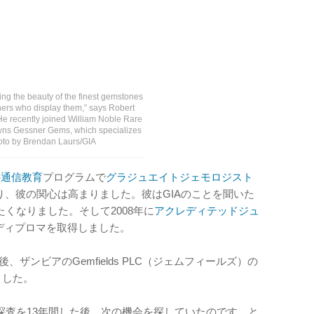
ing the beauty of the finest gemstones
ers who display them,” says Robert
 He recently joined William Noble Rare
owns Gessner Gems, which specializes
hoto by Brendan Laurs/GIA
の
通信教育
プログラムで
グラジュエイトジェモロジスト
り、彼の関心は高まりました。彼はGIAのことを聞いた
くなりました。そして2008年に
アクレディテッドジュ
ディプロマを取得しました。
後、ザンビアのGemfields PLC（ジェムフィールズ）の
ました。
探査を13年間した後、次の機会を探していたのです、と