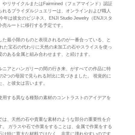
リサイクルまたはFairmined（フェアマインド）認証
られるブライダルジュエリーは、オンラインおよび職人
女のビジネス、ENJI Studio Jewelry（ENJIスタ
小売ルートに移行する予定です。
した最小限のものと表現されるのが一番合っている、と
された宝石の代わりに天然の未加工の石やスライスを使っ
度のある金属と組み合わせます、と続けます。
フォルニアとハンガリーの間の行き来、がすべての作品に特
の2つの母国で見られる対比に気づきました。 視覚的に
た、と彼女は言います。
女が使用する異なる種類の素材のコントラストのアイデアを
では、天然の石や貴重な素材のような部分の重要性を介
す。 ガラスや石で作業をすることは、金属で作業をする
石は特に寛大な材料ではなく、非常に壊れやすいのです