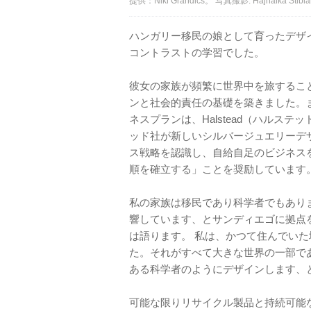
提供：Niki Grandics。 写真撮影: Hajnalka Stibla
ハンガリー移民の娘として育ったデザイナー
コントラストの学習でした。
彼女の家族が頻繁に世界中を旅するこ
ンと社会的責任の基礎を築きました。また
ネスプランは、Halstead（ハルス
ッド社が新しいシルバージュエリーデ
ス戦略を認識し、自給自足のビジネス
順を確立する」ことを奨励しています
私の家族は移民であり科学者でもあり
響しています、とサンディエゴに拠点を置く
は語ります。 私は、かつて住んでい
た。それがすべて大きな世界の一部で
ある科学者のようにデザインします、
可能な限りリサイクル製品と持続可能