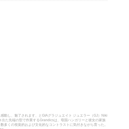
動し、魅了されます、とGIAグラジュエイト ジュエラー（GJ）Niki
突き出た先端の型で作業するGrandicsは、母国ハンガリーと彼女の家族
る数多くの視覚的および文化的なコントラストに気付きながら育った。