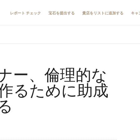
レポート チェック
宝石を提出する
貴店をリストに追加する
キャ
ナー、倫理的な
作るために助成
る