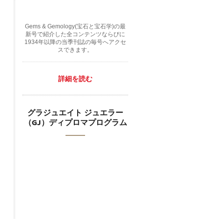
Gems & Gemology(宝石と宝石学)の最
新号で紹介した全コンテンツならびに
1934年以降の当季刊誌の毎号へアクセ
スできます。
詳細を読む
グラジュエイト ジュエラー
（GJ）ディプロマプログラム