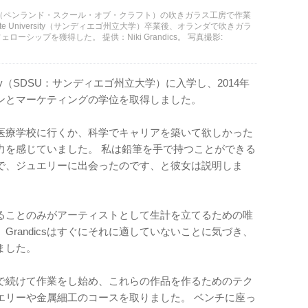
 Crafts（ペンランド・スクール・オブ・クラフト）の吹きガラス工房で作業
ego State University（サンディエゴ州立大学）卒業後、オランダで吹きガラ
シップを獲得した。 提供：Niki Grandics。 写真撮影:
University（SDSU：サンディエゴ州立大学）に入学し、2014年
ンとマーケティングの学位を取得しました。
医療学校に行くか、科学でキャリアを築いて欲しかった
力を感じていました。 私は鉛筆を手で持つことができる
で、ジュエリーに出会ったのです、と彼女は説明しま
ることのみがアーティストとして生計を立てるための唯
randicsはすぐにそれに適していないことに気づき、
ました。
で続けて作業をし始め、これらの作品を作るためのテク
エリーや金属細工のコースを取りました。 ベンチに座っ