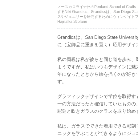
ノースカロライナ州のPenland School of
するNiki Grandics。Grandicsは、San Di
スやジュエリーを研究するためにウィンゲイトフェロー
Hajnalka Stiblane
Grandicsは、San Diego State 
に（宝飾品に重きを置く）応用デザイ
私の両親は私が彼らと同じ道を歩み、
ようですが、私はいつもデザインに魅
年になったときから絵を描くのが好き
す。
グラフィックデザインで学位を取得す
一の方法だったと確信していたものの、G
彫刻と吹きガラスのクラスを取り始め
私は、ガラスでできた着用できる彫刻
ニックを学ぶことができるようにジュ