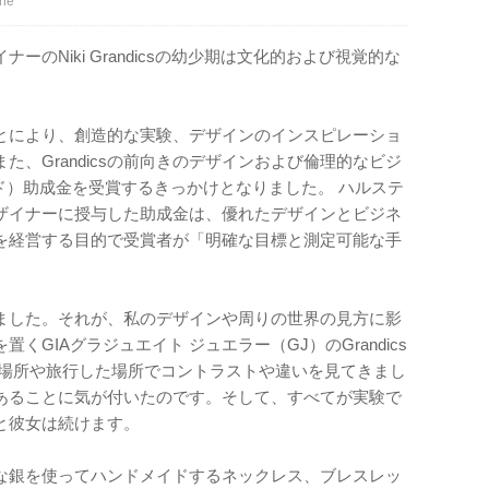
ne
のNiki Grandicsの幼少期は文化的および視覚的な
とにより、創造的な実験、デザインのインスピレーショ
、Grandicsの前向きのデザインおよび倫理的なビジ
テッド）助成金を受賞するきっかけとなりました。 ハルステ
ザイナーに授与した助成金は、優れたデザインとビジネ
を経営する目的で受賞者が「明確な目標と測定可能な手
。
ました。それが、私のデザインや周りの世界の見方に影
GIAグラジュエイト ジュエラー（GJ）のGrandics
た場所や旅行した場所でコントラストや違いを見てきまし
あることに気が付いたのです。そして、すべてが実験で
と彼女は続けます。
な銀を使ってハンドメイドするネックレス、ブレスレッ