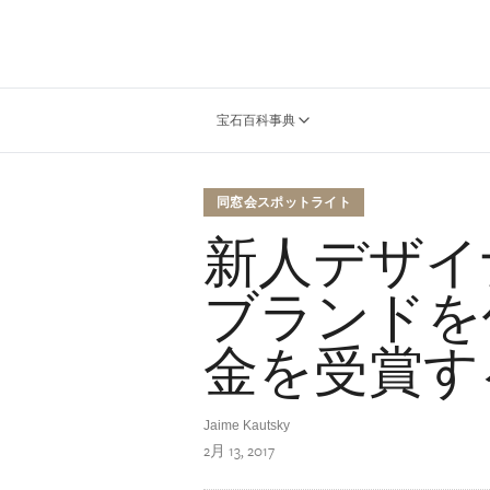
宝石百科事典
同窓会スポットライト
新人デザイ
ブランドを
金を受賞す
Jaime Kautsky
2月 13, 2017