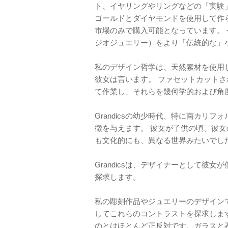
ト、イヤリングやリングなどの「実験」や
ゴールドとダイヤモンドを使用して作
市場のみで購入可能となっています。 今年は彼
ジオジュエリー）をより「伝統的な」
私のデザイン哲学は、天然素材を使用
彼女は言います。 ファセットカット
て作業し、それらを幾何学的および角
Grandicsの幼少時代、特に南カリ
徴を与えます。 彼女が子供の頃、彼女
も文化的にも、異なる世界みたいでし
Grandicsは、デザイナーとして彼
探求します。
私の彫刻作品やジュエリーのデザイン
してこれらのコントラストを探求しま
のとはほとんど正反対です。ガラスと