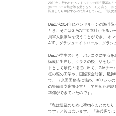
2014年に行われたペンドルトンの海兵隊基地キャ
換について家族は誰も驚かなかったと言う。 彼
調査したり学習するのに費やしていた。 写真提供：Ma
Diazが2014年にペンドルトンの海
とき、そこはGIAの世界本社があるカ
員軍人援護法を使うことができ、 オ
AJP、グラジュエイトパール、グラ
Diazが学生のとき、バンコクに拠点をおく
講義に出席し、クラスの後、話をしに行
トとして最初の遠征に出て、GIAチーム
征の際の工学や、国際安全対策、緊急
で、 （米国国務省に務め、ギリシャ
の警備員支隊司令官として務めた経験
準備ができていたのです。
「私は遠征のために荷物をまとめたり
です」と彼は言います。 「海兵隊で