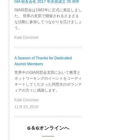
GIA 校友会在 2017 年庆祝成立 35 周年
GIA同窓会は1982年に正式に発足しまし
た。 世界の支部で開催されるさまざま
な活動に参加してつながりを広げましょ
う。
Kate Donovan
A Season of Thanks for Dedicated
Alumni Members
世界中のGIA同窓会支部において教育と
ネットワーキングのイベントをコーディ
ネートしてくださった同窓生のボランテ
ィアの方々に感謝します。
Kate Donovan
11月 23, 2016
G＆Gオンラインへ