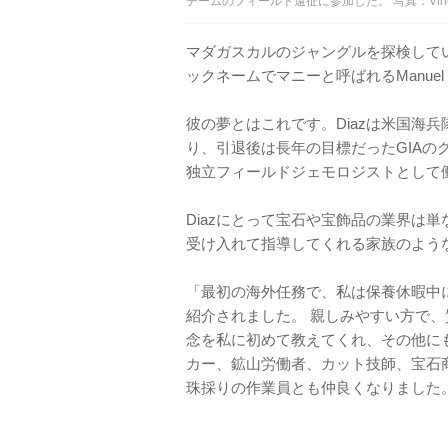
チームのフィールド遠征に参加した。 写真：Vincent 
マダガスカルのジャングルを探検して
ックネームでマニーと呼ばれるManue
彼の夢とはこれです。Diazは米国海兵
り、引退後は長年の目標だったGIA
独立フィールドジェモロジストとして
Diazにとって宝石や宝飾品の業界は
受け入れて指導してくれる家族のよう
「最初の海外任務で、私は保養休暇中
紹介されました。 親しみやすい方で、
念を私に初めて教えてくれ、その他に
カー、鉱山労働者、カット技師、宝石
珠採りの作業員とも仲良くなりました。