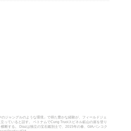
「世界中のジャングルのような環境」で得た豊かな経験が、フィールドジェ
ていると話す。 ベトナムでCung Truoiスピネル鉱山の崖を登り
横断する。 Diazは独立の宝石鑑別士で、2015年の春、GIAバンコク