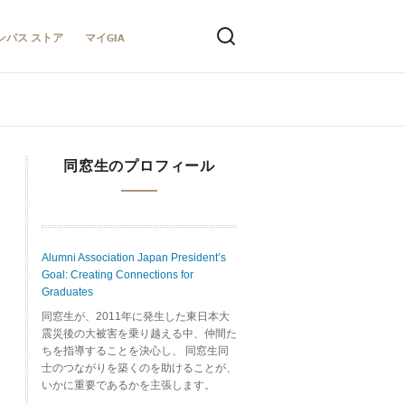
ンパス ストア
マイGIA
同窓生のプロフィール
Alumni Association Japan President’s
Goal: Creating Connections for
Graduates
同窓生が、2011年に発生した東日本大
震災後の大被害を乗り越える中、仲間た
ちを指導することを決心し、 同窓生同
士のつながりを築くのを助けることが、
いかに重要であるかを主張します。