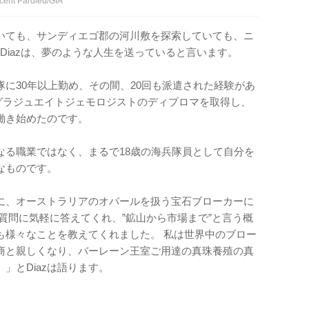
Pardieu/GIA
いても、サンディエゴ郡の河川敷を探索していても、ニ
l Diazは、夢のような人生を送っていると言います。
隊に30年以上勤め、その間、20回も派遣された経験があ
のグラジュエイトジェモロジストのディプロマを取得し、
働き始めたのです。
単なる職業ではなく、まるで18歳の海兵隊員として自分を
なものです。
に、オーストラリアのオパールを扱う宝石ブローカーに
質問に気軽に答えてくれ、”鉱山から市場まで”と言う概
も様々なことを教えてくれました。 私は世界中のブロー
商と親しくなり、バーレーン王室ご用達の真珠養殖の真
」とDiazは語ります。