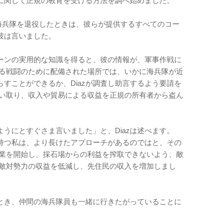
に関して正規の教育を受ける方法を調べ始めました。
が海兵隊を退役したときは、彼らが提供するすべてのコー
彼は言いました。
ェーンの実用的な知識を得ると、彼の情報が、軍事作戦に
ある戦闘のために配備された場所では、いかに海兵隊が近
すことができるか、Diazが調査し助言するよう要請を
奪い取り、収入や貿易による収益を正規の所有者から盗ん
うにとすぐさま言いました」と、Diazは述べます。
持つ私は、より長けたアプローチがあるのではと、その
操業を開始し、採石場からの利益を搾取できないよう、敵
、敵対勢力の収益を低減し、先住民の収入を増加しまし
くとき、仲間の海兵隊員も一緒に行きたがっていることに