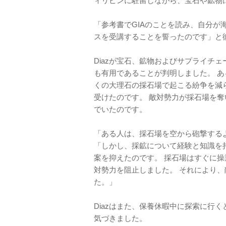
ィリピンに駐留しながら、宝石や鉱物
「参考書でGIAのことを読み、自分
スを受講することを誓ったのです」と
Diazが宝石、鉱物およびサプライチ
も有用であることが判明しました。 
くの大理石の採石場で起こる紛争を減ら
受けたのです。 敵対勢力が採石場を
でいたのです。
「ある人は、採石場を空から砲撃するよ
「しかし、採鉱について経験と知識を
案を抑えたのです。 採石場はすぐに
対勢力を阻止しました。 それにより
た。」
Diazはまた、保養休暇中に探索に行
気づきました。