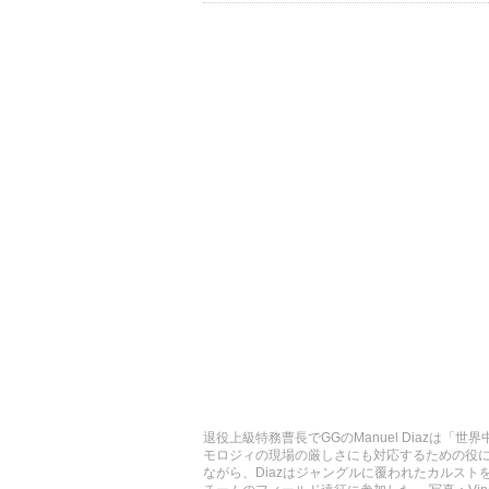
退役上級特務曹長でGGのManuel Diazは
モロジィの現場の厳しさにも対応するための役に立っ
ながら、Diazはジャングルに覆われたカルストを