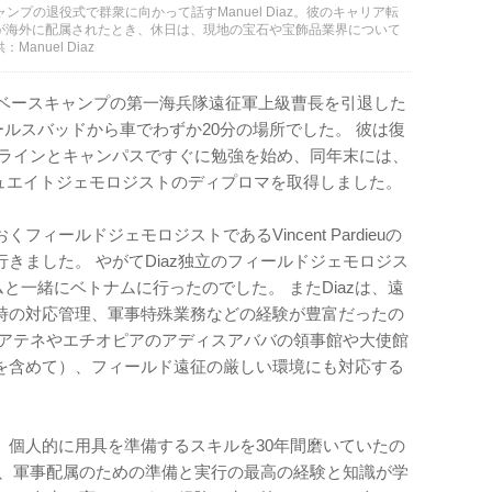
ンプの退役式で群衆に向かって話すManuel Diaz。彼のキャリア転
が海外に配属されたとき、休日は、現地の宝石や宝飾品業界について
nuel Diaz
兵隊ベースキャンプの第一海兵隊遠征軍上級曹長を引退した
ールスバッドから車でわずか20分の場所でした。 彼は復
ンラインとキャンパスですぐに勉強を始め、同年末には、
ジュエイトジェモロジストのディプロマを取得しました。
フィールドジェモロジストであるVincent Pardieuの
きました。 やがてDiaz独立のフィールドジェモロジス
と一緒にベトナムに行ったのでした。 またDiazは、遠
時の対応管理、軍事特殊業務などの経験が豊富だったの
のアテネやエチオピアのアディスアババの領事館や大使館
を含めて）、フィールド遠征の厳しい環境にも対応する
、個人的に用具を準備するスキルを30年間磨いていたの
は、軍事配属のための準備と実行の最高の経験と知識が学