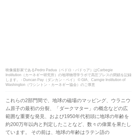
映像撮影家であるPedro Padua（ペドロ・パドゥア）はCarbegie
Institution（カーネギー研究所）の地球物理学ラボで高圧プレスの閉鎖を記録
します。 - Duncan Pay（ダンカン・ペイ） © GIA、Carngie Institution of
Washington（ワシントン・カーネギー協会）のご厚意
これらの2部門間で、地球の磁場のマッピング、ウラニウ
ム原子の最初の分裂、「ダークマター」の概念などの広
範囲な重要な発見、および1950年代初頭に地球の年齢を
約200万年以内と判定したことなど、数々の偉業を果たし
ています。 その前は、地球の年齢はラテン語の