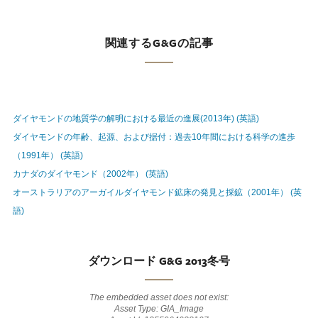
関連するG&Gの記事
ダイヤモンドの地質学の解明における最近の進展(2013年) (英語)
ダイヤモンドの年齢、起源、および据付：過去10年間における科学の進歩
（1991年） (英語)
カナダのダイヤモンド（2002年） (英語)
オーストラリアのアーガイルダイヤモンド鉱床の発見と採鉱（2001年） (英
語)
ダウンロード G&G 2013冬号
The embedded asset does not exist:
Asset Type: GIA_Image