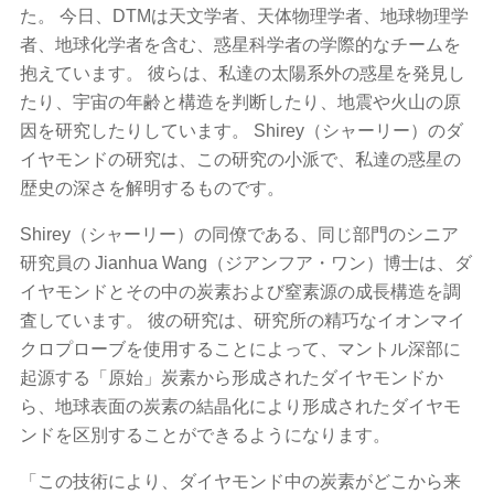
た。 今日、DTMは天文学者、天体物理学者、地球物理学
者、地球化学者を含む、惑星科学者の学際的なチームを
抱えています。 彼らは、私達の太陽系外の惑星を発見し
たり、宇宙の年齢と構造を判断したり、地震や火山の原
因を研究したりしています。 Shirey（シャーリー）のダ
イヤモンドの研究は、この研究の小派で、私達の惑星の
歴史の深さを解明するものです。
Shirey（シャーリー）の同僚である、同じ部門のシニア
研究員の Jianhua Wang（ジアンフア・ワン）博士は、ダ
イヤモンドとその中の炭素および窒素源の成長構造を調
査しています。 彼の研究は、研究所の精巧なイオンマイ
クロプローブを使用することによって、マントル深部に
起源する「原始」炭素から形成されたダイヤモンドか
ら、地球表面の炭素の結晶化により形成されたダイヤモ
ンドを区別することができるようになります。
「この技術により、ダイヤモンド中の炭素がどこから来