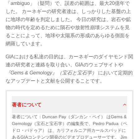
「ambiguo」（疑問）で、誤差の範囲は、最大20億年で
した。 カーネギーの研究者達は、しっかりした基盤の上
に地球の年齢を判定しました。 今日の研究は、岩石や鉱
物の時代を定めるために隕石や放射性崩壊システムを見
ることによって、地球や太陽系の形成のあらゆる側面を
網羅しています。
GIAにおける私達の目的は、カーネギーのダイヤモンド関
連の研究者と連絡を取り合い、GIAのウェブサイトや
『Gems & Gemology』（宝石と宝石学）
において定期的
なアップデートと文献を公開することです。
著者について
著者について：Duncan Pay（ダンカン・ペイ） はGems &
Gemology（宝石と宝​​石学）の編集長で、Pedro Padua（ペ
ドロ・パドゥア） は、カリフォルニア州カールスバッドに
あるGIAコンテンツ開発のビデオプロデューサーです。 Jim