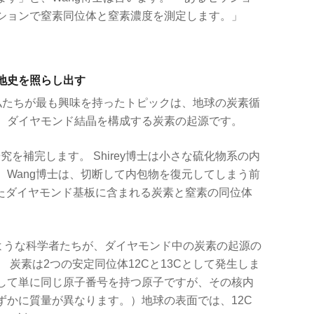
ションで窒素同位体と窒素濃度を測定します。」
地史を照らし出す
、私たちが最も興味を持ったトピックは、地球の炭素循
、ダイヤモンド結晶を構成する炭素の起源です。
の研究を補完します。 Shirey博士は小さな硫化物系の内
。Wang博士は、切断して内包物を復元してしまう前
されたダイヤモンド基板に含まれる炭素と窒素の同位体
のような科学者たちが、ダイヤモンド中の炭素の起源の
 炭素は2つの安定同位体
12
Cと
13
Cとして発生しま
して単に同じ原子番号を持つ原子ですが、その核内
ずかに質量が異なります。）地球の表面では、
12
C