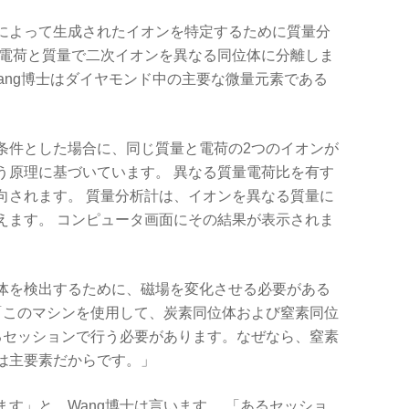
によって生成されたイオンを特定するために質量分
、電荷と質量で二次イオンを異なる同位体に分離しま
ang博士はダイヤモンド中の主要な微量元素である
条件とした場合に、同じ質量と電荷の2つのイオンが
う原理に基づいています。 異なる質量電荷比を有す
向されます。 質量分析計は、イオンを異なる質量に
えます。 コンピュータ画面にその結果が表示されま
体を検出するために、磁場を変化させる必要がある
。「このマシンを使用して、炭素同位体および窒素同位
るセッションで行う必要があります。なぜなら、窒素
は主要素だからです。」
す」と、Wang博士は言います。 「あるセッショ