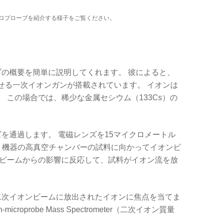
マイクロプローブを紹介する様子をご覧ください。
ブの概要を簡単に説明してくれます。 彼によると、
せる一次イオンガンが搭載されています。 イオンは
。 この場合では、稀少な金属セシウム（
133
Cs）の
を通過します。 電磁レンズを15マイクロメートル
当て、機器の高真空チャンバーの試料に向かってイオンビ
ンビームからの影響に反応して、試料がイオン流を放
二次イオンビームに放出されたイオンに焦点を当てま
microprobe Mass Spectrometer（二次イオン質量