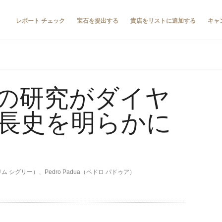
レポート チェック
宝石を提出する
貴店をリストに追加する
キャ
の研究がダイヤ
長史を明らかに
y（ジム シグリー）、Pedro Padua（ペドロ パドゥア）