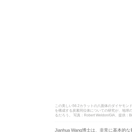
この美しい56.2カラットの八面体のダイヤモンド
を構成する炭素同位体についての研究が、地球
るだろう。 写真：Robert Weldon/GIA、提供：Bill 
Jianhua Wang博士は、非常に基