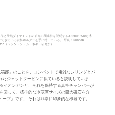
天然ダイヤモンドの研究の関連性を説明するJianhua Wang博
できている試料ホルダーを手に持っている。 写真：Duncan
f Washington（ワシントン・カーネギー研究所）
「先端部」のことを、コンパクトで複雑なシリンダとパ
れたジェットタービンに似ていると説明していま
するイオンガンと、それを保持する真空チャンバーが
中を回って、標準的な冷蔵庫サイズの巨大磁石を介
ューブ」です。 それは非常に印象的な機器です。