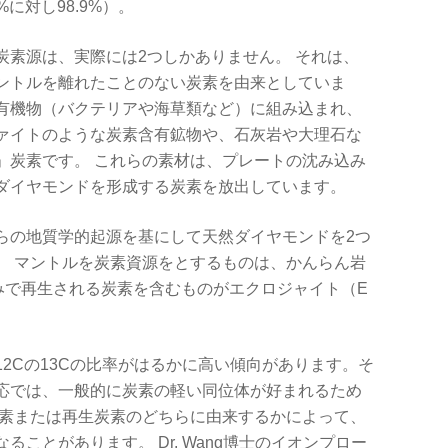
%に対し98.9%）。
炭素源は、実際には2つしかありません。 それは、
ントルを離れたことのない炭素を由来としていま
有機物（バクテリアや海草類など）に組み込まれ、
ァイトのような炭素含有鉱物や、石灰岩や大理石な
」炭素です。 これらの素材は、プレートの沈み込み
ダイヤモンドを形成する炭素を放出しています。
らの地質学的起源を基にして天然ダイヤモンドを2つ
。 マントルを炭素資源をとするものは、かんらん岩
みで再生される炭素を含むものがエクロジャイト（E
12
Cの
13
Cの比率がはるかに高い傾向があります。そ
応では、一般的に炭素の軽い同位体が好まれるため
炭素または再生炭素のどちらに由来するかによって、
ことがあります。 Dr. Wang博士のイオンプロー