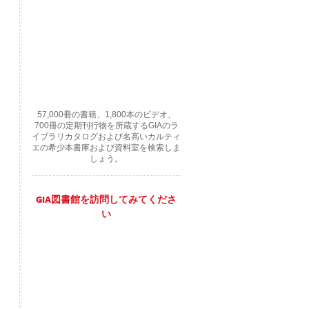
57,000冊の書籍、1,800本のビデオ、
700冊の定期刊行物を所蔵するGIAのラ
イブラリカタログおよび名高いカルティ
エの希少本書庫および資料室を検索しま
しょう。
GIA図書館を訪問してみてくださ
い