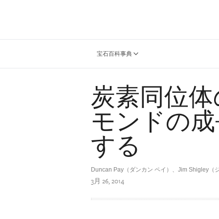
宝石百科事典
炭素同位体
モンドの成
する
Duncan Pay（ダンカン ペイ）、Jim Shigle
3月 26, 2014