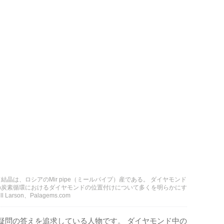
結晶は、ロシアのMir pipe（ミールパイプ）産である。 ダイヤモンド
の炭素循環におけるダイヤモンドの位置付けについて多くを明らかにす
Larson、Palagems.com
本的な疑問の答えを追求している人物です。 ダイヤモンド中の