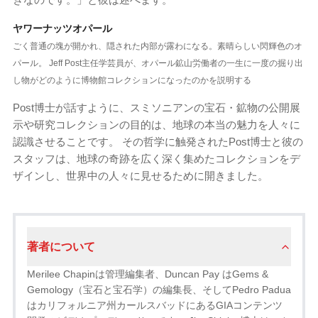
ヤワーナッツオパール
ごく普通の塊が開かれ、隠された内部が露わになる。素晴らしい閃輝色のオ
パール。 Jeff Post主任学芸員が、オパール鉱山労働者の一生に一度の掘り出
し物がどのように博物館コレクションになったのかを説明する
Post博士が話すように、スミソニアンの宝石・鉱物の公開展
示や研究コレクションの目的は、地球の本当の魅力を人々に
認識させることです。 その哲学に触発されたPost博士と彼の
スタッフは、地球の奇跡を広く深く集めたコレクションをデ
ザインし、世界中の人々に見せるために開きました。
著者について
Merilee Chapinは管理編集者、Duncan Pay はGems &
Gemology（宝石と宝​​石学）の編集長、そしてPedro Padua
はカリフォルニア州カールスバッドにあるGIAコンテンツ