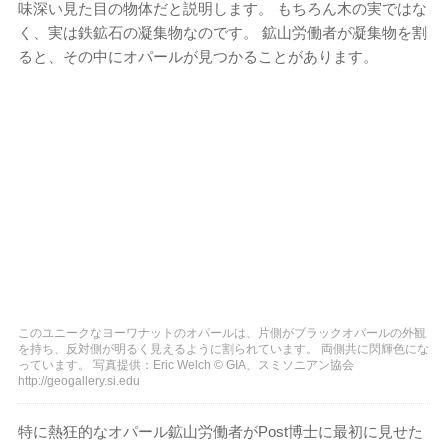
味深い見た目の物体だと説明します。 もちろん木の実ではな
く、実は鉄鉱石の凝集物なのです。 鉱山労働者が凝集物を割
ると、その中にオパールが見つかることがあります。
このユニークなヨーワナットのオパールは、片側がブラックオパールの外観
を持ち、反対側が明るく見えるように割られています。 両側共に閃輝色にな
っています。 写真提供：Eric Welch © GIA、スミソニアン協会
http://geogallery.si.edu
特に熱狂的なオパール鉱山労働者がPost博士に最初に見せた