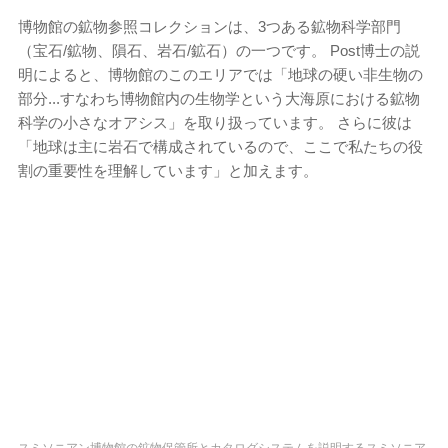
博物館の鉱物参照コレクションは、3つある鉱物科学部門
（宝石/鉱物、隕石、岩石/鉱石）の一つです。 Post博士の説
明によると、博物館のこのエリアでは「地球の硬い非生物の
部分...すなわち博物館内の生物学という大海原における鉱物
科学の小さなオアシス」を取り扱っています。 さらに彼は
「地球は主に岩石で構成されているので、ここで私たちの役
割の重要性を理解しています」と加えます。
スミソニアン博物館の鉱物保管所とカタログシステムを説明するスミソニア