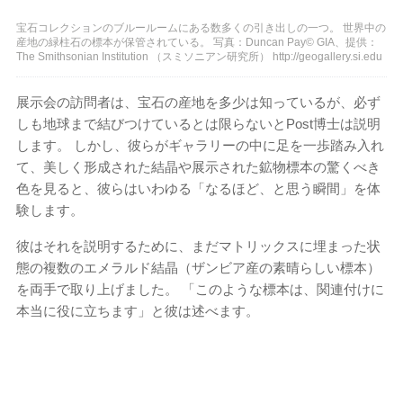
宝石コレクションのブルールームにある数多くの引き出しの一つ。 世界中の
産地の緑柱石の標本が保管されている。 写真：Duncan Pay© GIA、提供：
The Smithsonian Institution （スミソニアン研究所） http://geogallery.si.edu
展示会の訪問者は、宝石の産地を多少は知っているが、必ず
しも地球まで結びつけているとは限らないとPost博士は説明
します。 しかし、彼らがギャラリーの中に足を一歩踏み入れ
て、美しく形成された結晶や展示された鉱物標本の驚くべき
色を見ると、彼らはいわゆる「なるほど、と思う瞬間」を体
験します。
彼はそれを説明するために、まだマトリックスに埋まった状
態の複数のエメラルド結晶（ザンビア産の素晴らしい標本）
を両手で取り上げました。 「このような標本は、関連付けに
本当に役に立ちます」と彼は述べます。