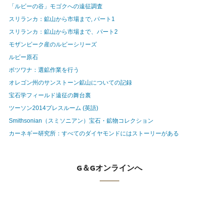
「ルビーの谷」モゴクへの遠征調査
スリランカ：鉱山から市場まで, パート1
スリランカ：鉱山から市場まで、パート2
モザンビーク産のルビーシリーズ
ルビー原石
ボツワナ：選鉱作業を行う
オレゴン州のサンストーン鉱山についての記録
宝石学フィールド遠征の舞台裏
ツーソン2014プレスルーム (英語)
Smithsonian（スミソニアン）宝石・鉱物コレクション
カーネギー研究所：すべてのダイヤモンドにはストーリーがある
G＆Gオンラインへ