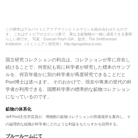
この標本はアルバイトにアクアマリンとトルマリンを組み合わせたもので
す。 これはナミビアのエロンゴ産で、異なる鉱物種が一緒に成長できる素晴
らしい例です。 写真：Duncan Pay© GIA、提供：The Smithsonian
Institution （スミソニアン研究所） http://geogallery.si.edu
国立研究コレクションの利点は、コレクションが常に存在し
続けることで、何世紀も前に科学者が研究した標本のサンプ
ルを、何百年後かに別の科学者が再度研究できることだと
Post博士は述べます。 そのおかげで、現在や将来の世代の科
学者が利用できる、国際科学界の標準的な鉱物コレクション
になっているのです。
鉱物の体系化
Jeff Post主任学芸員が、博物館の鉱物コレクションの所蔵場所を案内し、そ
の論理的な組織が科学者にどのような利益をもたらすかを説明する。
ブルールームにて