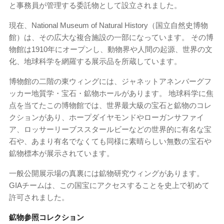
と事務員が管理する委託物として設立されました。
現在、National Museum of Natural History（国立自然史博物
館）は、その広大な複合施設の一部になっています。 その博
物館は1910年にオープンし、動物界や人間の起源、世界の文
化、地球科学を網羅する展示品を所蔵しています。
博物館の二階の東ウィングには、ジャネットアネンバーグフ
ッカー地質学・宝石・鉱物ホールがあります。 地球科学に焦
点を当てたこの博物館では、世界最大級の宝石と鉱物のコレ
クションがあり、ホープダイヤモンドやローガンサファイ
ア、ロッサーリーブススタールビーなどの世界的に有名な宝
石や、あまり有名でなくても同様に素晴らしい無数の宝石や
鉱物標本が展示されています。
一般公開展示場の真裏には鉱物研究ウィングがあります。
GIAチームは、この国宝にアクセスすることを史上で初めて
許可されました。
鉱物参照コレクション