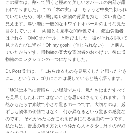
この標本は、割って開くと極めて美しいオパールの内部が露
わになりました。 この「木の実」は、ちょうど中央で切られ
ていないため、薄い層は暗い鉱物の背景を持ち、深い青色に
見えます。厚い層は一般的なホワイトオパールのような見た
目をしています。 両側とも見事な閃輝色です。 鉱山労働者
はそれを「OMGオパール」と呼びました。彼がそれを開いて
見せるたびに皆が「Oh my gosh!（信じられない）」と叫ん
でいたからです。博物館の寛大な寄贈者のおかげで、後に博
物館のコレクションの一つになりました。
Dr. Post博士は、「...あらゆるものを見尽くしたと思ったとき
に...」というカテゴリにこれは属していると熱く語ります。
「地球は本当に素晴らしい場所であり、私たちはまだすべて
を見尽くしたわけではないことを思い出させてくれます。自
然がもたらす素敵で小さな驚きの一つです。大切なのは、必
ずしも物体の価値ではなく、何か異なるという驚きの感覚な
のです。 それが私たちがこれを好きになる理由の一つです。
私たちは、普通の考え方という枠から人々を少し外すのが好
きなのです。」と彼は述べます。