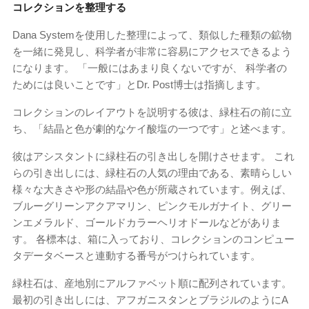
コレクションを整理する
Dana Systemを使用した整理によって、類似した種類の鉱物
を一緒に発見し、科学者が非常に容易にアクセスできるよう
になります。 「一般にはあまり良くないですが、 科学者の
ためには良いことです」とDr. Post博士は指摘します。
コレクションのレイアウトを説明する彼は、緑柱石の前に立
ち、「結晶と色が劇的なケイ酸塩の一つです」と述べます。
彼はアシスタントに緑柱石の引き出しを開けさせます。 これ
らの引き出しには、緑柱石の人気の理由である、素晴らしい
様々な大きさや形の結晶や色が所蔵されています。例えば、
ブルーグリーンアクアマリン、ピンクモルガナイト、グリー
ンエメラルド、ゴールドカラーヘリオドールなどがありま
す。 各標本は、箱に入っており、コレクションのコンピュー
タデータベースと連動する番号がつけられています。
緑柱石は、産地別にアルファベット順に配列されています。
最初の引き出しには、アフガニスタンとブラジルのようにA