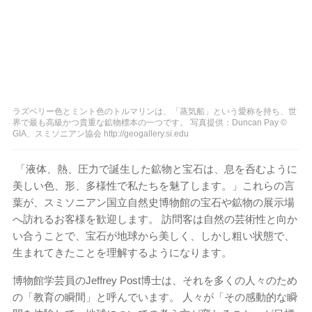
ラズベリー色とミント色のトルマリンは、「蒸気船」という愛称を持ち、世
界で最も高級かつ貴重な鉱物標本の一つです。 写真提供：Duncan Pay ©
GIA、スミソニアン協会 http://geogallery.si.edu
「液体、熱、圧力で誕生した鉱物と宝石は、息を呑むように
美しい色、形、多様性で私たちを魅了します。」これらの言
葉が、スミソニアン国立自然史博物館の宝石や鉱物の展示場
へ訪れるお客様を歓迎します。 訪問客は自然の芸術性と向か
い合うことで、宝石が地球から美しく、しかし粗い状態で、
生まれてきたことを理解するようになります。
博物館学芸員のJeffrey Post博士は、それを多くの人々のため
の「教育の瞬間」と呼んでいます。 人々が「その感動的な瞬