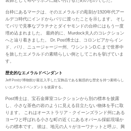
装飾として布やリボンに縫い付けるためのものでした。
台枠にあるマークは、そのエメラルドの彫刻が1920年代アー
ルデコ時代にインドからパリに渡ったことを示します。 そし
てパリで見事なプラチナとダイヤモンドの台枠にはもう一度
埋め込まれました。 最終的に、Murdock夫人のコレクション
へと辿り着きました。 Dr. Post博士は、コロンビアからイン
ド、パリ、ニュージャージー州、ワシントンD.C.まで世界中
を旅したエメラルドの素晴らしい例としてこれを挙げていま
す。
歴史的なエメラルドペンダント
Jeff Postが博物館が最近入手した宝飾品である魅惑的な歴史を持つ素晴らし
いエメラルドペンダントを披露する。
Post博士は、宝石金庫室コレクションから別の標本を披露
し、小さな茶色の岩のように見える目立たない物体を手に取
ります。 これはオーストラリア・クイーンズランド州にある
ヨーワと呼ばれる小さな町の近くにあるオパール採鉱現場か
らの標本です。 彼は、地元の人々がヨーワナットと呼ぶ、興