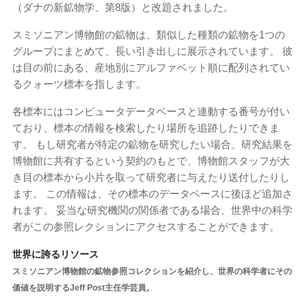
（ダナの新鉱物学、第8版）と改題されました。
スミソニアン博物館の鉱物は、類似した種類の鉱物を1つの
グループにまとめて、長い引き出しに展示されています。 彼
は目の前にある、産地別にアルファベット順に配列されてい
るクォーツ標本を指します。
各標本にはコンピュータデータベースと連動する番号が付い
ており、標本の情報を検索したり場所を追跡したりできま
す。 もし研究者が特定の鉱物を研究したい場合、研究結果を
博物館に共有するという契約のもとで、博物館スタッフが大
き目の標本から小片を取って研究者に与えたり送付したりし
ます。 この情報は、その標本のデータベースに後ほど追加さ
れます。 妥当な研究機関の関係者である場合、世界中の科学
者がこの参照レクションにアクセスすることができます。
世界に誇るリソース
スミソニアン博物館の鉱物参照コレクションを紹介し、世界の科学者にその
価値を説明するJeff Post主任学芸員。