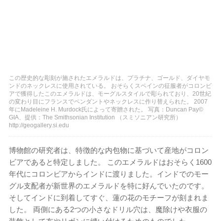
この歴史的な彫刻が施されたエメラルドは、プラチナ、ゴールド、ダイヤモ
ンドのネックレスに使用されている。 おそらくスペインの征服者がコロンビ
アで獲得したこのエメラルドは、モーグルスタイルで彫られており、20世紀
の変わり目にフランスでペンダントやネックレスに作り替えられた。 2007
年にMadeleine H. Murdock氏によって寄贈された。 写真：Duncan Pay©
GIA、提供：The Smithsonian Institution （スミソニアン研究所）
http://geogallery.si.edu
博物館の研究者は、特徴的な内包物に基づいて産地がコロン
ビアであると特定しました。 このエメラルドはおそらく1600
年代にコロンビアからインドに渡りました。インドでのモー
グル支配者が新世界のエメラルドを特に好んでいたのです。
そしてインドに到着してすぐ、蓮の花のモチーフが刻まれま
した。 両側にある2つの小さなドリル穴は、魔除けや衣服の