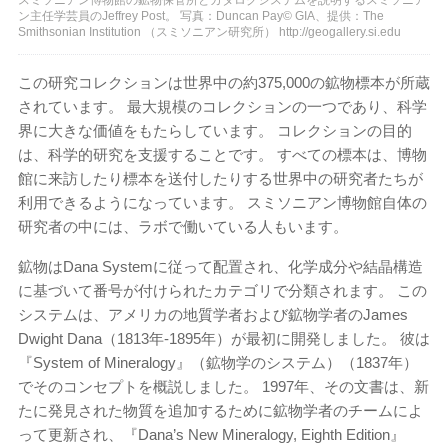
ン主任学芸員のJeffrey Post。 写真：Duncan Pay© GIA、提供：The
Smithsonian Institution （スミソニアン研究所） http://geogallery.si.edu
この研究コレクションは世界中の約375,000の鉱物標本が所蔵
されています。 最大規模のコレクションの一つであり、科学
界に大きな価値をもたらしています。 コレクションの目的
は、科学的研究を支援することです。 すべての標本は、博物
館に来訪したり標本を送付したりする世界中の研究者たちが
利用できるようになっています。 スミソニアン博物館自体の
研究者の中には、ラボで働いている人もいます。
鉱物はDana Systemに従って配置され、化学成分や結晶構造
に基づいて番号が付けられたカテゴリで分類されます。 この
システムは、アメリカの地質学者および鉱物学者のJames
Dwight Dana（1813年‐1895年）が最初に開発しました。 彼は
『System of Mineralogy』（鉱物学のシステム）（1837年）
でそのコンセプトを概説しました。 1997年、その文書は、新
たに発見された物質を追加するために鉱物学者のチームによ
って更新され、『Dana’s New Mineralogy, Eighth Edition』