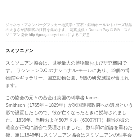
ジャネットアネンバーグフッカー地質学・宝石・鉱物ホールやトパーズ結晶
の大きさ​が訪問客の注目を集めます。 写真提供：Duncan Pay © GIA、スミ
ソニアン協会 http://geogallery.si.edu によるご好意
スミソニアン
スミソニアン協会は、世界最大の博物館および研究機関で
す。 ワシントンD.C.のナショナル·モールにあり、19個の博
物館やギャラリー、国立動物公園、9個の研究施設が含まれ
ます。
この協会の元々の基金は英国の科学者James
Smithson（1765年－1829年）が米国連邦政府への遺贈という
形で設置したもので、彼が亡くなったときに授与されまし
た。 1836年、当時およそ50万ドル（6000万円）相当の彼の
遺産が正式に議会で受理されました。 数年間の議論を重ねた
後、遂に1846年にスミソニアン協会はスミソニアンの理事会