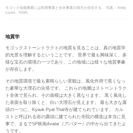
モゴック採掘事業には民間事業と合弁事業の両方が存在する。 写真： Andy
Lucas、©GIA。
地質学
モゴックストーントラクトの地質を見ることは、真の地質学
的光景を理解するということです。 世界で最も興味深く、多
様な宝石の環境の一つであり、この地域には様々な地質事象
が存在します。
その地質環境で最も素晴らしい景観は、風化作用で黒くなっ
た豪華な大理石の尖塔です。 これらの地層はストーントラク
ト全体で見られ、その規模は大きく異なります。 黒く風化し
た表面を取り除くと、白い大理石が見えます。 最も大きな露
頭の一つに、Kyauk Pyat That寺が建てられています。 カル
ストと呼ばれる岩の露頭に建てられた寺院の構造は本当に見
事で、まるでSF映画
Avatar（アバター）
の中から出てきたよ
うです。