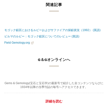
関連記事
モゴック鉱区におけるルビーおよびサファイアの採鉱状況（1992） (英語)
ビルマのルビー：モゴック鉱区についてのレビュー (英語)
Field Gemology.org
G＆Gオンラインへ
Gems & Gemology(宝石と宝石学)の最新号で紹介した全コンテンツならびに
1934年以降の当季刊誌の毎号へアクセスできます。
詳細を読む