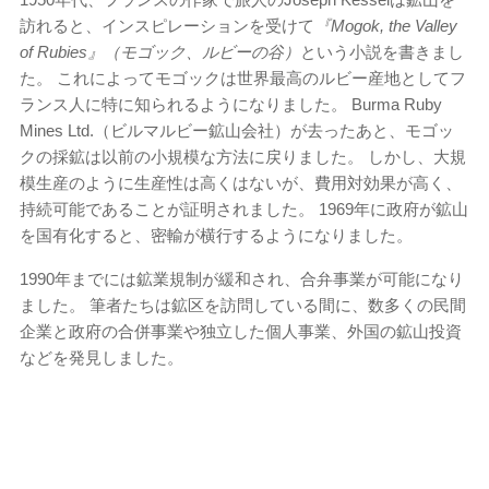
訪れると、インスピレーションを受けて
『Mogok, the Valley
of Rubies』（モゴック、ルビーの谷）
という小説を書きまし
た。 これによってモゴックは世界最高のルビー産地としてフ
ランス人に特に知られるようになりました。 Burma Ruby
Mines Ltd.（ビルマルビー鉱山会社）が去ったあと、モゴッ
クの採鉱は以前の小規模な方法に戻りました。 しかし、大規
模生産のように生産性は高くはないが、費用対効果が高く、
持続可能であることが証明されました。 1969年に政府が鉱山
を国有化すると、密輸が横行するようになりました。
1990年までには鉱業規制が緩和され、合弁事業が可能になり
ました。 筆者たちは鉱区を訪問している間に、数多くの民間
企業と政府の合併事業や独立した個人事業、外国の鉱山投資
などを発見しました。