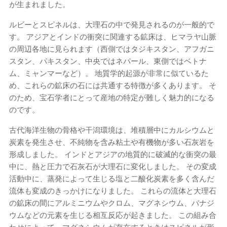
が生まれました。
ルビーとスピネルは、大理石の中で発見されるのが一般的で
す。 アジアとインドの衝突に関連する鉱床は、ヒマラヤ山脈
の周辺各地に見られます（西側ではタジキスタン、アフガニ
スタン、パキスタン、中央ではネパール、東側ではベトナ
ム、ミャンマーなど）。 地質学的起源が非常に似ているた
め、これらの鉱床の石には共通する特徴が多くあります。 そ
のため、宝石学者にとって産地の特定が難しく魅力的になる
のです。
古代海洋生物の骨格や干潟環境は、堆積層中にカルシウムと
炭素を発生させ、不純物を含み粘土や有機物が多い石灰岩を
形成しました。 インドとアジアの地質的に破滅的な衝突の最
中に、熱と圧力で石灰石が大理石に変化しました。 その変成
活動中に、蒸発によって生じる塩と二酸化炭素を多く含んだ
流体も変成のきっかけになりました。 これらの流体と大理石
の鉱床の間にアルミニウムやクロム、マグネシウム、バナジ
ウムなどの元素を生じる相互反応が起きました。 この組み合