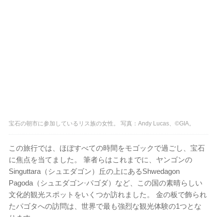
宝石の朝市に参加しているリス族の女性。 写真：Andy Lucas、©GIA。
この旅行では、ほぼすべての時間をモゴックで過ごし、宝石
に焦点を当てました。 筆者らはこれまでに、ヤンゴンの
Singuttara（シュエダゴン）丘の上にあるShwedagon
Pagoda（シュエダゴン·パゴダ）など、この国の素晴らしい
文化的観光スポットをいくつか訪れました。 金の板で飾られ
たパゴタへの訪問は、世界で最も強烈な観光体験の1つとな