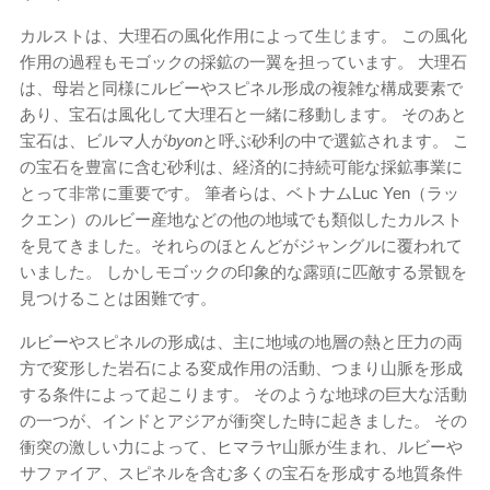
カルストは、大理石の風化作用によって生じます。 この風化
作用の過程もモゴックの採鉱の一翼を担っています。 大理石
は、母岩と同様にルビーやスピネル形成の複雑な構成要素で
あり、宝石は風化して大理石と一緒に移動します。 そのあと
宝石は、ビルマ人が
byon
と呼ぶ砂利の中で選鉱されます。 こ
の宝石を豊富に含む砂利は、経済的に持続可能な採鉱事業に
とって非常に重要です。 筆者らは、ベトナムLuc Yen（ラッ
クエン）のルビー産地などの他の地域でも類似したカルスト
を見てきました。それらのほとんどがジャングルに覆われて
いました。 しかしモゴックの印象的な露頭に匹敵する景観を
見つけることは困難です。
ルビーやスピネルの形成は、主に地域の地層の熱と圧力の両
方で変形した岩石による変成作用の活動、つまり山脈を形成
する条件によって起こります。 そのような地球の巨大な活動
の一つが、インドとアジアが衝突した時に起きました。 その
衝突の激しい力によって、ヒマラヤ山脈が生まれ、ルビーや
サファイア、スピネルを含む多くの宝石を形成する地質条件