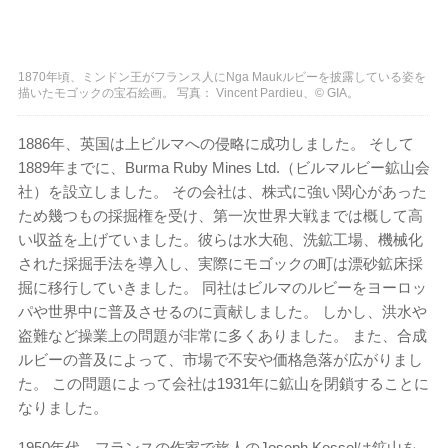
1870年頃、ミンドン王がフランス人にNga Maukルビーを披露している姿を
描いたモゴックの宝石絵画。 写真： Vincent Pardieu、© GIA。
1886年、英国は上ビルマへの侵略に成功しました。 そして
1889年までに、Burma Ruby Mines Ltd.（ビルマルビー鉱山会
社）を設立しました。 その会社は、株式に強い関心があった
ため幾つもの採掘権を受け、第一次世界大戦までは概して高
い収益を上げていました。彼らは水大砲、洗鉱工場、機械化
された採掘手法を導入し、実際にモゴックの町は漂砂鉱床採
掘に移行していきました。 同社はビルマのルビーをヨーロッ
パや世界中に普及させるのに貢献しました。 しかし、洪水や
盗難など操業上の問題が非常に多くありました。 また、合成
ルビーの普及によって、市場で不安や価格急落が広がりまし
た。 この問題によって会社は1931年に鉱山を閉鎖することに
なりました。
1950年代、フランスの作家で旅人のJoseph Kesselは鉱山を