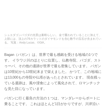
シュエダゴンパゴダの光景は素晴らしい。 金で覆われていることに加えて、
上部には、頂上の76カラットのダイヤモンドを含む数千の宝石が含まれてい
る。 写真：Andy Lucas、©GIA。
Bagan（バガン）は、世界で最も感銘を受ける地域の1つで
す。 イラワジ川のほとりに位置し、仏教寺院、パゴダ、スト
ゥーパ、その他の遺跡が世界で最も密集しています。 バガン
は10世紀から13世紀末まで栄えました。 かつて、この地域に
は13,000もの寺院や仏塔があったとされています。 現在残っ
ている遺跡は、風や浸食によって風化されて、ロマンチック
な見た目になっています。
バガンに行く最良の方法の１つは、マンダレーからボートに
乗ることです。 これはほとんど1日がかりですが、川岸沿い