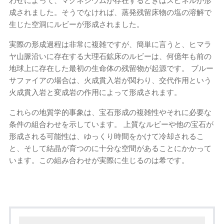
わせによって、マグネシウムが存在するときはスピネルが形
成されました。そうでなければ、蒸発残留床物の塩の溶解で
生じた空洞にルビーが形成されました。
実際の形成過程は非常に複雑ですが、簡単に言うと、ヒマラ
ヤ山脈沿いに存在する大理石鉱床のルビーは、何億年も前の
地球上に存在した最初の生命体の残留物が起源です。 ブルー
サファイアの場合は、火成貫入岩が関わり、交代作用という
火成貫入岩と変成岩の作用によって形成されます。
これらの地質学的事象は、宝石形成の複雑性やそれに必要な
条件の組合わせを示しています。 上質なルビーや他の宝石が
形成される可能性は、ゆっくり時間をかけて冷却されるこ
と、そして結晶が育つのに十分な空間があることにかかって
います。この組み合わせが実際に生じるのは希です。