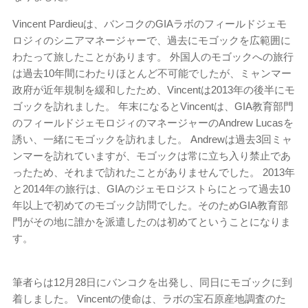
Vincent Pardieuは、バンコクのGIAラボのフィールドジェモ
ロジィのシニアマネージャーで、過去にモゴックを広範囲に
わたって旅したことがあります。 外国人のモゴックへの旅行
は過去10年間にわたりほとんど不可能でしたが、ミャンマー
政府が近年規制を緩和したため、Vincentは2013年の後半にモ
ゴックを訪れました。 年末になるとVincentは、GIA教育部門
のフィールドジェモロジィのマネージャーのAndrew Lucasを
誘い、一緒にモゴックを訪れました。 Andrewは過去3回ミャ
ンマーを訪れていますが、モゴックは常に立ち入り禁止であ
ったため、それまで訪れたことがありませんでした。 2013年
と2014年の旅行は、GIAのジェモロジストらにとって過去10
年以上で初めてのモゴック訪問でした。そのためGIA教育部
門がその地に誰かを派遣したのは初めてということになりま
す。
筆者らは12月28日にバンコクを出発し、同日にモゴックに到
着しました。 Vincentの使命は、ラボの宝石原産地調査のた