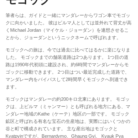
筆者らは、ガイドと一緒にマンダレーからワゴン車でモゴッ
クに向かいました。 彼はビルマ人としては並外れて背丈が高
くMichael Jordan（マイケル・ジョーダン）を連想させるこ
とから、ジョーダンというニックネームで呼ばれます。
モゴックへの旅は、今では過去に比べてはるかに楽になりま
した。 モゴックまでの舗装道路は2つあります。 1つ目の道
路は1990年代初頭に建設され、約6時間でマンダレーからモ
ゴックに移動できます。 2つ目はつい最近完成した道路で、
マンダレー内をバイパスして2時間早くモゴックへ到達でき
ます。
モゴックはマンダレーの約200キロ北東にあります。 モゴッ
クは、上ビルマ（ミャンマー）とも呼ばれる地方にある、マ
ンダレー地域のKathe（ケーテ）地区の一部です。 モゴック
鉱区と呼ばれる有名な宝石の生産地は、実際にはいくつかの
谷と町で構成されています。 主な産出地はモゴックと
Kyatpyinですが、Bernardymo、Ghaung Gyi、 Kyauk Pya