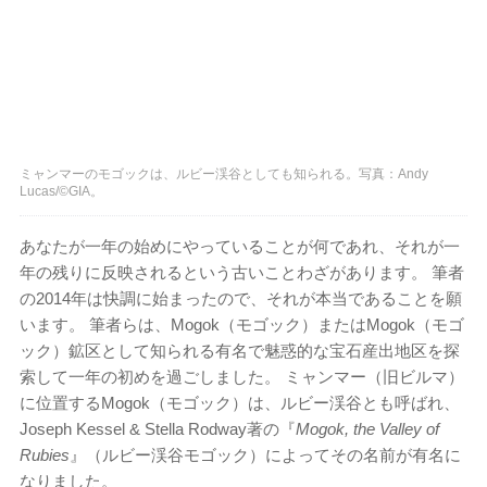
ミャンマーのモゴックは、ルビー渓谷としても知られる。写真：Andy
Lucas/©GIA。
あなたが一年の始めにやっていることが何であれ、それが一
年の残りに反映されるという古いことわざがあります。 筆者
の2014年は快調に始まったので、それが本当であることを願
います。 筆者らは、Mogok（モゴック）またはMogok（モゴ
ック）鉱区として知られる有名で魅惑的な宝石産出地区を探
索して一年の初めを過ごしました。 ミャンマー（旧ビルマ）
に位置するMogok（モゴック）は、ルビー渓谷とも呼ばれ、
Joseph Kessel & Stella Rodway著の『
Mogok, the Valley of
Rubies
』（ルビー渓谷モゴック）によってその名前が有名に
なりました。