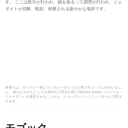
す。 ここは取引が行われ、鍋を振るって調理が行われ、ジェ
ダイトが切断、彫刻、研磨される賑やかな場所です。
筆者らは、ガイドと一緒にマンダレーからワゴン車でモゴックに向かいまし
た。 彼はビルマ人としては並外れて背丈が高くMichael Jordan（マイケル・
ジョーダン）を連想させることから、ジョーダンというニックネームで呼ば
れます。
モゴック