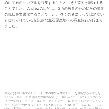
めに宝石のサンプルを収集することと、その業界を記録する
ことでした。 Andrewの目的は、GIAの教育のためにその業界
の現状を文書化することでした。 多くの者によって比類ない
と信じられている伝説的な宝石原産地への調査旅行が始まり
ました。
最高品質のビルマ産ルビーは、世界中で産するルビーを判断する基準となっ
ている。 ルビーの最高販売価格の記録は、2009年2月15日にスイスのサンモ
リッツでのクリスティーズのオークションで、8.62カラットのクッションシ
ェイプルビーのカラットあたり425,000ドル（4,300万円）である。 この記
録的な宝石は、ミャンマー産の非常に人気の高いルビーに使用される望まし