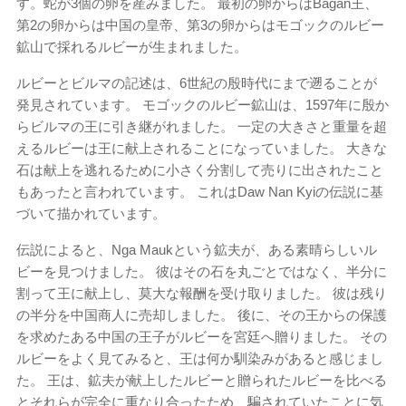
す。蛇が3個の卵を産みました。 最初の卵からはBagan王、
第2の卵からは中国の皇帝、第3の卵からはモゴックのルビー
鉱山で採れるルビーが生まれました。
ルビーとビルマの記述は、6世紀の殷時代にまで遡ることが
発見されています。 モゴックのルビー鉱山は、1597年に殷か
らビルマの王に引き継がれました。 一定の大きさと重量を超
えるルビーは王に献上されることになっていました。 大きな
石は献上を逃れるために小さく分割して売りに出されたこと
もあったと言われています。 これはDaw Nan Kyiの伝説に基
づいて描かれています。
伝説によると、Nga Maukという鉱夫が、ある素晴らしいル
ビーを見つけました。 彼はその石を丸ごとではなく、半分に
割って王に献上し、莫大な報酬を受け取りました。 彼は残り
の半分を中国商人に売却しました。 後に、その王からの保護
を求めたある中国の王子がルビーを宮廷へ贈りました。 その
ルビーをよく見てみると、王は何か馴染みがあると感じまし
た。 王は、鉱夫が献上したルビーと贈られたルビーを比べる
とそれらが完全に重なり合ったため、騙されていたことに気