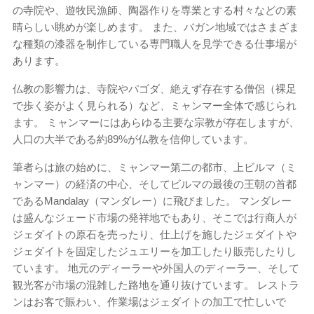
の寺院や、遊牧民漁師、陶器作りを専業とする村々などの素
晴らしい眺めが楽しめます。 また、バガン地域ではさまざま
な種類の漆器を制作している専門職人を見学できる仕事場が
あります。
仏教の影響力は、寺院やパゴダ、絶えず存在する僧侶（裸足
で歩く姿がよく見られる）など、ミャンマー全体で感じられ
ます。 ミャンマーにはあらゆる主要な宗教が存在しますが、
人口の大半である約89%が仏教を信仰しています。
筆者らは旅の始めに、ミャンマー第二の都市、上ビルマ（ミ
ャンマー）の経済の中心、そしてビルマの最後の王朝の首都
であるMandalay（マンダレー）に飛びました。 マンダレー
は盛んなジェード市場の発祥地でもあり、そこでは行商人が
ジェダイトの原石を売ったり、仕上げを施したジェダイトや
ジェダイトを固定したジュエリーを加工したり販売したりし
ています。 地元のディーラーや外国人のディーラー、そして
観光客が市場の混雑した路地を通り抜けています。 レストラ
ンはお客で賑わい、作業場はジェダイトの加工で忙しいで