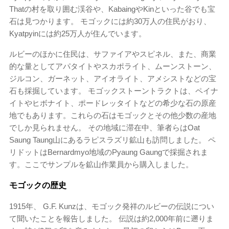
Thatの村を取り囲む渓谷や、KabaingやKinといった谷でも宝
石は見つかります。 モゴックには約30万人の住民がおり、
Kyatpyinには約25万人が住んでいます。
ルビーのほかに住民は、サファイアやスピネル、また、商業
的な量としてアパタイトやスカポライト、ムーンストーン、
ジルコン、ガーネット、アイオライト、アメシストなどの宝
石も採掘しています。 モゴックストーントラクトは、ペイナ
イトやヒボナイト、ポードレッタイトなどの希少な石の原産
地でもあります。これらの石はモゴックとその他少数の産地
でしか見られません。 その地域に滞在中、筆者らはOat
Saung Taung山にあるラピスラズリ鉱山も訪問しました。 ペ
リドットはBernardmyo地域のPyaung Gaungで採掘されま
す。ここでサンプルを鉱山作業員から購入しました。
モゴックの歴史
1915年、 G.F. Kunzは、モゴック発祥のルビーの伝説につい
て聞いたことを報告しました。 伝説は約2,000年前に遡りま