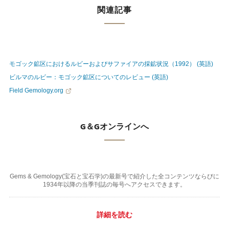
関連記事
モゴック鉱区におけるルビーおよびサファイアの採鉱状況（1992） (英語)
ビルマのルビー：モゴック鉱区についてのレビュー (英語)
Field Gemology.org
G＆Gオンラインへ
Gems & Gemology(宝石と宝石学)の最新号で紹介した全コンテンツならびに
1934年以降の当季刊誌の毎号へアクセスできます。
詳細を読む