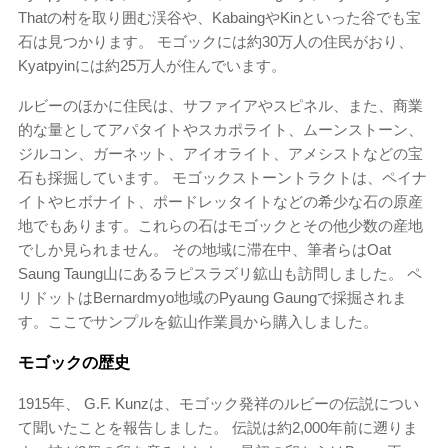
Thatの村を取り囲む渓谷や、KabaingやKinといった谷でも宝
石は見つかります。 モゴックには約30万人の住民がおり、
Kyatpyinには約25万人が住んでいます。
ルビーのほかに住民は、サファイアやスピネル、また、商業
的な量としてアパタイトやスカポライト、ムーンストーン、
ジルコン、ガーネット、アイオライト、アメシストなどの宝
石も採掘しています。 モゴックストーントラクトは、ペイナ
イトやヒボナイト、ポードレッタイトなどの希少な石の原産
地でもあります。これらの石はモゴックとその他少数の産地
でしか見られません。 その地域に滞在中、筆者らはOat
Saung Taung山にあるラピスラズリ鉱山も訪問しました。 ペ
リドットはBernardmyo地域のPyaung Gaungで採掘されま
す。ここでサンプルを鉱山作業員から購入しました。
モゴックの歴史
1915年、 G.F. Kunzは、モゴック発祥のルビーの伝説につい
て聞いたことを報告しました。 伝説は約2,000年前に遡りま