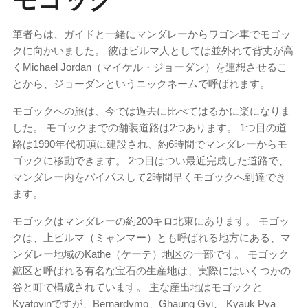
筆者らは、ガイドと一緒にマンダレーからワゴン車でモゴッ
クに向かいました。 彼はビルマ人としては並外れて背丈が高
くMichael Jordan（マイケル・ジョーダン）を連想させるこ
とから、ジョーダンというニックネームで呼ばれます。
モゴックへの旅は、今では過去に比べてはるかに楽になりま
した。 モゴックまでの舗装道路は2つあります。 1つ目の道
路は1990年代初頭に建設され、約6時間でマンダレーからモ
ゴックに移動できます。 2つ目はつい最近完成した道路で、
マンダレー内をバイパスして2時間早くモゴックへ到達でき
ます。
モゴックはマンダレーの約200キロ北東にあります。 モゴッ
クは、上ビルマ（ミャンマー）とも呼ばれる地方にある、マ
ンダレー地域のKathe（ケーテ）地区の一部です。 モゴック
鉱区と呼ばれる有名な宝石の生産地は、実際にはいくつかの
谷と町で構成されています。 主な産出地はモゴックと
Kyatpyinですが、Bernardymo、Ghaung Gyi、 Kyauk Pya