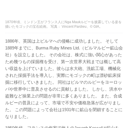
1870年頃、ミンドン王がフランス人にNga Maukルビーを披露している姿を
描いたモゴックの宝石絵画。 写真： Vincent Pardieu、© GIA。
1886年、英国は上ビルマへの侵略に成功しました。 そして
1889年までに、Burma Ruby Mines Ltd.（ビルマルビー鉱山会
社）を設立しました。 その会社は、株式に強い関心があった
ため幾つもの採掘権を受け、第一次世界大戦までは概して高
い収益を上げていました。彼らは水大砲、洗鉱工場、機械化
された採掘手法を導入し、実際にモゴックの町は漂砂鉱床採
掘に移行していきました。 同社はビルマのルビーをヨーロッ
パや世界中に普及させるのに貢献しました。 しかし、洪水や
盗難など操業上の問題が非常に多くありました。 また、合成
ルビーの普及によって、市場で不安や価格急落が広がりまし
た。 この問題によって会社は1931年に鉱山を閉鎖することに
なりました。
1950年代、フランスの作家で旅人のJoseph Kesselは鉱山を