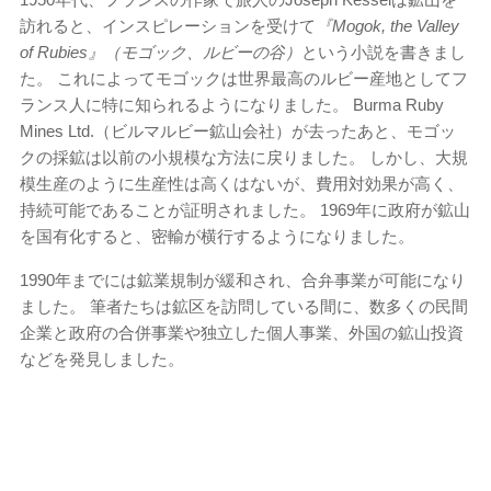
訪れると、インスピレーションを受けて
『Mogok, the Valley
of Rubies』（モゴック、ルビーの谷）
という小説を書きまし
た。 これによってモゴックは世界最高のルビー産地としてフ
ランス人に特に知られるようになりました。 Burma Ruby
Mines Ltd.（ビルマルビー鉱山会社）が去ったあと、モゴッ
クの採鉱は以前の小規模な方法に戻りました。 しかし、大規
模生産のように生産性は高くはないが、費用対効果が高く、
持続可能であることが証明されました。 1969年に政府が鉱山
を国有化すると、密輸が横行するようになりました。
1990年までには鉱業規制が緩和され、合弁事業が可能になり
ました。 筆者たちは鉱区を訪問している間に、数多くの民間
企業と政府の合併事業や独立した個人事業、外国の鉱山投資
などを発見しました。