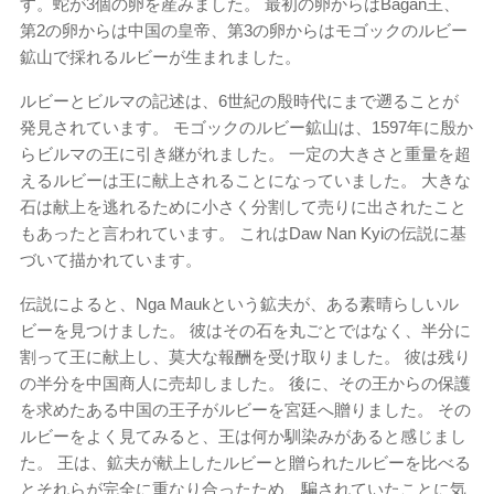
す。蛇が3個の卵を産みました。 最初の卵からはBagan王、
第2の卵からは中国の皇帝、第3の卵からはモゴックのルビー
鉱山で採れるルビーが生まれました。
ルビーとビルマの記述は、6世紀の殷時代にまで遡ることが
発見されています。 モゴックのルビー鉱山は、1597年に殷か
らビルマの王に引き継がれました。 一定の大きさと重量を超
えるルビーは王に献上されることになっていました。 大きな
石は献上を逃れるために小さく分割して売りに出されたこと
もあったと言われています。 これはDaw Nan Kyiの伝説に基
づいて描かれています。
伝説によると、Nga Maukという鉱夫が、ある素晴らしいル
ビーを見つけました。 彼はその石を丸ごとではなく、半分に
割って王に献上し、莫大な報酬を受け取りました。 彼は残り
の半分を中国商人に売却しました。 後に、その王からの保護
を求めたある中国の王子がルビーを宮廷へ贈りました。 その
ルビーをよく見てみると、王は何か馴染みがあると感じまし
た。 王は、鉱夫が献上したルビーと贈られたルビーを比べる
とそれらが完全に重なり合ったため、騙されていたことに気