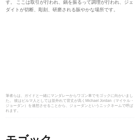
す。 ここは取引が行われ、鍋を振るって調理が行われ、ジェ
ダイトが切断、彫刻、研磨される賑やかな場所です。
筆者らは、ガイドと一緒にマンダレーからワゴン車でモゴックに向かいまし
た。 彼はビルマ人としては並外れて背丈が高くMichael Jordan（マイケル・
ジョーダン）を連想させることから、ジョーダンというニックネームで呼ば
れます。
モゴック