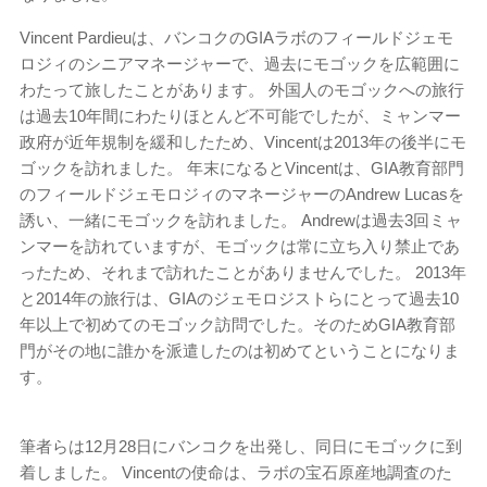
Vincent Pardieuは、バンコクのGIAラボのフィールドジェモ
ロジィのシニアマネージャーで、過去にモゴックを広範囲に
わたって旅したことがあります。 外国人のモゴックへの旅行
は過去10年間にわたりほとんど不可能でしたが、ミャンマー
政府が近年規制を緩和したため、Vincentは2013年の後半にモ
ゴックを訪れました。 年末になるとVincentは、GIA教育部門
のフィールドジェモロジィのマネージャーのAndrew Lucasを
誘い、一緒にモゴックを訪れました。 Andrewは過去3回ミャ
ンマーを訪れていますが、モゴックは常に立ち入り禁止であ
ったため、それまで訪れたことがありませんでした。 2013年
と2014年の旅行は、GIAのジェモロジストらにとって過去10
年以上で初めてのモゴック訪問でした。そのためGIA教育部
門がその地に誰かを派遣したのは初めてということになりま
す。
筆者らは12月28日にバンコクを出発し、同日にモゴックに到
着しました。 Vincentの使命は、ラボの宝石原産地調査のた