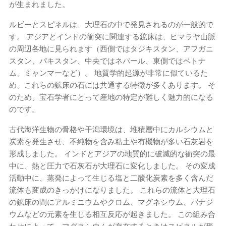
が生まれました。
ルビーとスピネルは、大理石の中で発見されるのが一般的で
す。 アジアとインドの衝突に関連する鉱床は、ヒマラヤ山脈
の周辺各地に見られます（西側ではタジキスタン、アフガニ
スタン、パキスタン、中央ではネパール、東側ではベトナ
ム、ミャンマーなど）。 地質学的起源が非常に似ているた
め、これらの鉱床の石には共通する特徴が多くあります。 そ
のため、宝石学者にとって産地の特定が難しく魅力的になる
のです。
古代海洋生物の骨格や干潟環境は、堆積層中にカルシウムと
炭素を発生させ、不純物を含み粘土や有機物が多い石灰岩を
形成しました。 インドとアジアの地質的に破滅的な衝突の最
中に、熱と圧力で石灰石が大理石に変化しました。 その変成
活動中に、蒸発によって生じる塩と二酸化炭素を多く含んだ
流体も変成のきっかけになりました。 これらの流体と大理石
の鉱床の間にアルミニウムやクロム、マグネシウム、バナジ
ウムなどの元素を生じる相互反応が起きました。 この組み合