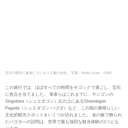
宝石の朝市に参加しているリス族の女性。 写真：Andy Lucas、©GIA。
この旅行では、ほぼすべての時間をモゴックで過ごし、宝石
に焦点を当てました。 筆者らはこれまでに、ヤンゴンの
Singuttara（シュエダゴン）丘の上にあるShwedagon
Pagoda（シュエダゴン·パゴダ）など、この国の素晴らしい
文化的観光スポットをいくつか訪れました。 金の板で飾られ
たパゴタへの訪問は、世界で最も強烈な観光体験の1つとな