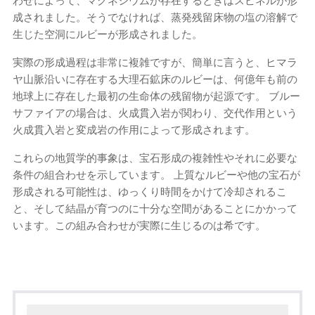
わせによって、マグネシウムが存在するときはスピネルが形
成されました。そうでなければ、蒸発残留床物の塩の溶解で
生じた空洞にルビーが形成されました。
実際の形成過程は非常に複雑ですが、簡単に言うと、ヒマラ
ヤ山脈沿いに存在する大理石鉱床のルビーは、何億年も前の
地球上に存在した最初の生命体の残留物が起源です。 ブルー
サファイアの場合は、火成貫入岩が関わり、交代作用という
火成貫入岩と変成岩の作用によって形成されます。
これらの地質学的事象は、宝石形成の複雑性やそれに必要な
条件の組合わせを示しています。 上質なルビーや他の宝石が
形成される可能性は、ゆっくり時間をかけて冷却されるこ
と、そして結晶が育つのに十分な空間があることにかかって
います。この組み合わせが実際に生じるのは希です。