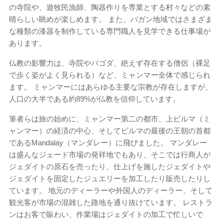
の寺院や、遊牧民漁師、陶器作りを専業とする村々などの素
晴らしい眺めが楽しめます。 また、バガン地域ではさまざま
な種類の漆器を制作している専門職人を見学できる仕事場が
あります。
仏教の影響力は、寺院やパゴダ、絶えず存在する僧侶（裸足
で歩く姿がよく見られる）など、ミャンマー全体で感じられ
ます。 ミャンマーにはあらゆる主要な宗教が存在しますが、
人口の大半である約89%が仏教を信仰しています。
筆者らは旅の始めに、ミャンマー第二の都市、上ビルマ（ミ
ャンマー）の経済の中心、そしてビルマの最後の王朝の首都
であるMandalay（マンダレー）に飛びました。 マンダレー
は盛んなジェード市場の発祥地でもあり、そこでは行商人が
ジェダイトの原石を売ったり、仕上げを施したジェダイトや
ジェダイトを固定したジュエリーを加工したり販売したりし
ています。 地元のディーラーや外国人のディーラー、そして
観光客が市場の混雑した路地を通り抜けています。 レストラ
ンはお客で賑わい、作業場はジェダイトの加工で忙しいで