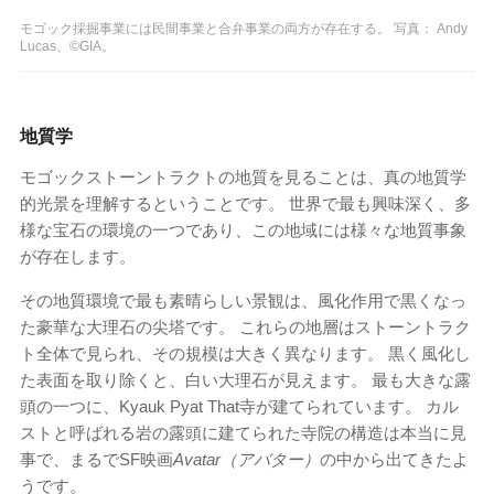
モゴック採掘事業には民間事業と合弁事業の両方が存在する。 写真： Andy
Lucas、©GIA。
地質学
モゴックストーントラクトの地質を見ることは、真の地質学
的光景を理解するということです。 世界で最も興味深く、多
様な宝石の環境の一つであり、この地域には様々な地質事象
が存在します。
その地質環境で最も素晴らしい景観は、風化作用で黒くなっ
た豪華な大理石の尖塔です。 これらの地層はストーントラク
ト全体で見られ、その規模は大きく異なります。 黒く風化し
た表面を取り除くと、白い大理石が見えます。 最も大きな露
頭の一つに、Kyauk Pyat That寺が建てられています。 カル
ストと呼ばれる岩の露頭に建てられた寺院の構造は本当に見
事で、まるでSF映画
Avatar（アバター）
の中から出てきたよ
うです。