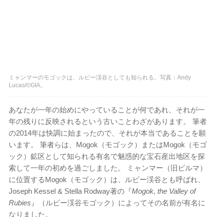
ミャンマーのモゴックは、ルビー渓谷としても知られる。写真：Andy
Lucas/©GIA。
あなたが一年の始めにやっていることが何であれ、それが一
年の残りに反映されるという古いことわざがあります。 筆者
の2014年は快調に始まったので、それが本当であることを願
います。 筆者らは、Mogok（モゴック）またはMogok（モゴ
ック）鉱区として知られる有名で魅惑的な宝石産出地区を探
索して一年の初めを過ごしました。 ミャンマー（旧ビルマ）
に位置するMogok（モゴック）は、ルビー渓谷とも呼ばれ、
Joseph Kessel & Stella Rodway著の『
Mogok, the Valley of
Rubies
』（ルビー渓谷モゴック）によってその名前が有名に
なりました。