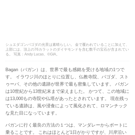
シュエダゴンパゴダの光景は素晴らしい。 金で覆われていることに加えて、
上部には、頂上の76カラットのダイヤモンドを含む数千の宝石が含まれてい
る。 写真：Andy Lucas、©GIA。
Bagan（バガン）は、世界で最も感銘を受ける地域の1つで
す。 イラワジ川のほとりに位置し、仏教寺院、パゴダ、スト
ゥーパ、その他の遺跡が世界で最も密集しています。 バガン
は10世紀から13世紀末まで栄えました。 かつて、この地域に
は13,000もの寺院や仏塔があったとされています。 現在残っ
ている遺跡は、風や浸食によって風化されて、ロマンチック
な見た目になっています。
バガンに行く最良の方法の１つは、マンダレーからボートに
乗ることです。 これはほとんど1日がかりですが、川岸沿い