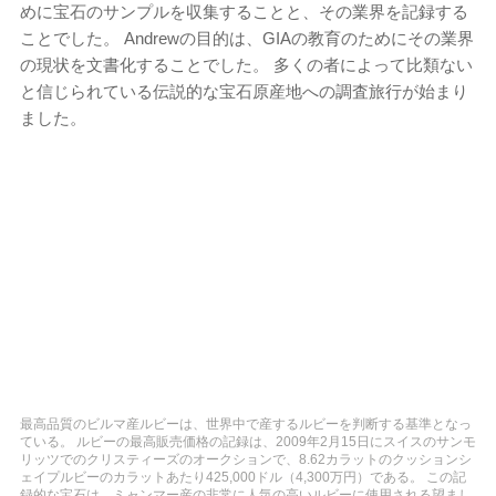
めに宝石のサンプルを収集することと、その業界を記録する
ことでした。 Andrewの目的は、GIAの教育のためにその業界
の現状を文書化することでした。 多くの者によって比類ない
と信じられている伝説的な宝石原産地への調査旅行が始まり
ました。
最高品質のビルマ産ルビーは、世界中で産するルビーを判断する基準となっ
ている。 ルビーの最高販売価格の記録は、2009年2月15日にスイスのサンモ
リッツでのクリスティーズのオークションで、8.62カラットのクッションシ
ェイプルビーのカラットあたり425,000ドル（4,300万円）である。 この記
録的な宝石は、ミャンマー産の非常に人気の高いルビーに使用される望まし