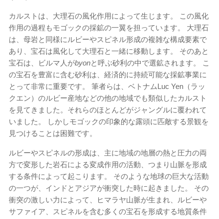
カルストは、大理石の風化作用によって生じます。 この風化
作用の過程もモゴックの採鉱の一翼を担っています。 大理石
は、母岩と同様にルビーやスピネル形成の複雑な構成要素で
あり、宝石は風化して大理石と一緒に移動します。 そのあと
宝石は、ビルマ人が
byon
と呼ぶ砂利の中で選鉱されます。 こ
の宝石を豊富に含む砂利は、経済的に持続可能な採鉱事業に
とって非常に重要です。 筆者らは、ベトナムLuc Yen（ラッ
クエン）のルビー産地などの他の地域でも類似したカルスト
を見てきました。それらのほとんどがジャングルに覆われて
いました。 しかしモゴックの印象的な露頭に匹敵する景観を
見つけることは困難です。
ルビーやスピネルの形成は、主に地域の地層の熱と圧力の両
方で変形した岩石による変成作用の活動、つまり山脈を形成
する条件によって起こります。 そのような地球の巨大な活動
の一つが、インドとアジアが衝突した時に起きました。 その
衝突の激しい力によって、ヒマラヤ山脈が生まれ、ルビーや
サファイア、スピネルを含む多くの宝石を形成する地質条件