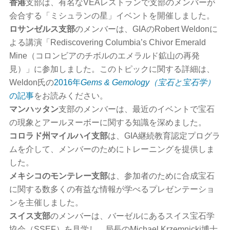
香港
支部は、有名なVEAレストランで支部のメンバーが
会合する「ミシュランの星」イベントを開催しました。
ロサンゼルス支部
のメンバーは、GIAのRobert Weldonに
よる講演「Rediscovering Columbia’s Chivor Emerald
Mine（コロンビアのチボルのエメラルド鉱山の再発
見）」に参加しました。このトピックに関する詳細は、
Weldon氏の
2016年
Gems & Gemology（宝石と宝石学）
の記事
をお読みください。
マンハッタン
支部のメンバーは、最近のイベントで宝石
の現象とアールヌーボーに関する知識を深めました。
コロラド州マイルハイ支部
は、GIA継続教育認定プログラ
ムを介して、メンバーのためにトレーニングを提供しま
した。
メキシコのモンテレー支部
は、参加者のために合成宝石
に関する数多くの有益な情報が学べるプレゼンテーショ
ンを主催しました。
スイス支部
のメンバーは、バーゼルにあるスイス宝石学
協会（SSEF）を見学し、局長のMichael Krzemnicki博士