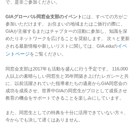
で、是非ご参加ください。
GIAグローバル同窓会支部のイベント
には、すべての方がご
参加いただけます。 お住まいの地域またはご旅行の際に、
GIAが主催するまたはチャプターの活動に参加し、知識を深
めたりネットワークを広げることを奨励します。 次々と更新
される最新情報や新しいリストに関しては、GIA.eduの
イベ
ントページ
をご覧ください。
同窓会支部は2017年も活動を盛んに行う予定です。 116,000
人以上の素晴らしい同窓生と35年間築き上げたレガシーと共
に、以前活躍されていた指導者たちの遺産からGIA同窓会の
成功を成長させ、世界中GIAの同窓生がプロとして成長させ
教育の機会をサポートできることを楽しみにしています。
また、同窓生としての特典を十分に活用できていない方々、
今からでも決して遅くはありません。