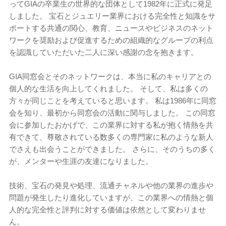
ってGIAの卒業生の世界的な団体として1982年に正式に発足
しました。 宝石とジュエリー業界における完全性と知識をサ
ポートする共通の関心、教育、ニュースやビジネスのネット
ワークを奨励および促進するための組織的なグループの利点
を認識していただいた二人に深い感謝の念を抱きます。
GIA同窓会とそのネットワークは、本当に私のキャリアとの
個人的な生活を向上してくれました。 そして、私は多くの
方々が同じことを考えていると思います。 私は1986年に同窓
会を知り、最初から同窓会の活動に関与しました。 この同窓
会に参加したおかげで、この業界に対する私が抱く情熱を共
有できて、尊敬されている数多くの専門家に私のような新人
でさえも出会うことができました。 さらに、そのうちの多く
が、メンターや生涯の友達になりました。
技術、宝石の発見や処理、流通チャネルや他の業界の進歩や
問題が発生したり進化していますが、この業界への情熱と個
人的な完全性と評判に対する価値は依然として変わりませ
ん。