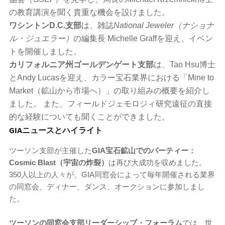
の教育講演を聞く貴重な機会を設けました。
ワシントンD.C.支部
は、雑誌
National Jeweler（ナショナ
ル・ジュエラー）
の編集長 Michelle Graffを迎え、イベン
トを開催しました。
カリフォルニア州ゴールデンゲート支部
は、Tao Hsu博士
とAndy Lucasを迎え、カラー宝石業界における「Mine to
Market（鉱山から市場へ）」の取り組みの概要を紹介し
ました。 また、フィールドジェモロジィ研究遠征の直接
的な経験についても聞くことができました。
GIAニュースとハイライト
ツーソン支部が主催した
GIA宝石鉱山でのパーティー：
Cosmic Blast（宇宙の炸裂）
は再び大成功を収めました。
350人以上の人々が、GIA同窓会によって毎年開催される業界
の同窓会、ディナー、ダンス、オークションに参加しまし
た。
ツーソンの同窓会支部リーダーシップ・フォーラム
では、世