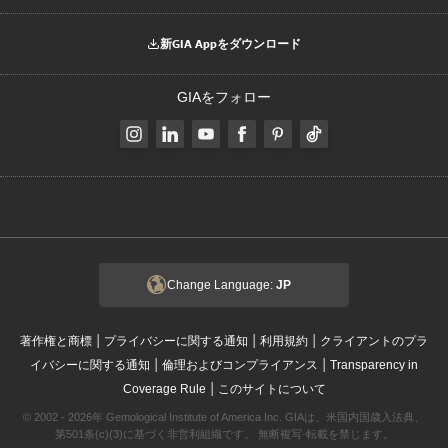
新GIA Appをダウンロード
GIAをフォロー
Change Language:
JP
|
|
|
著作権と商標
プライバシーに関する通知
利用規約
クライアントのプラ
|
|
イバシーに関する通知
倫理およびコンプライアンス
Transparency in
|
Coverage Rule
このサイトについて
© 2002 - 2026年 Gemological Institute of America Inc. GIAは、米国内国歳入法典、
第501条(c)(3)に基づく非営利組織です。 無断複写·転載を禁じます。