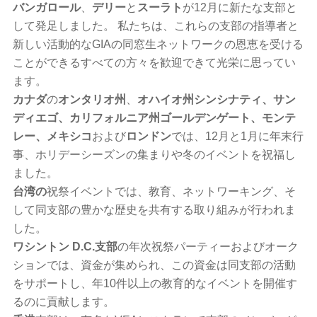
バンガロール
、
デリー
と
スーラト
が12月に新たな支部と
して発足しました。 私たちは、これらの支部の指導者と
新しい活動的なGIAの同窓生ネットワークの恩恵を受ける
ことができるすべての方々を歓迎できて光栄に思ってい
ます。
カナダ
の
オンタリオ州
、
オハイオ州シンシナティ、サン
ディエゴ、カリフォルニア州ゴールデンゲート、モンテ
レー、メキシコ
および
ロンドン
では、12月と1月に年末行
事、ホリデーシーズンの集まりや冬のイベントを祝福し
ました。
台湾の
祝祭イベントでは、教育、ネットワーキング、そ
して同支部の豊かな歴史を共有する取り組みが行われま
した。
ワシントン D.C.支部
の年次祝祭パーティーおよびオーク
ションでは、資金が集められ、この資金は同支部の活動
をサポートし、年10件以上の教育的なイベントを開催す
るのに貢献します。