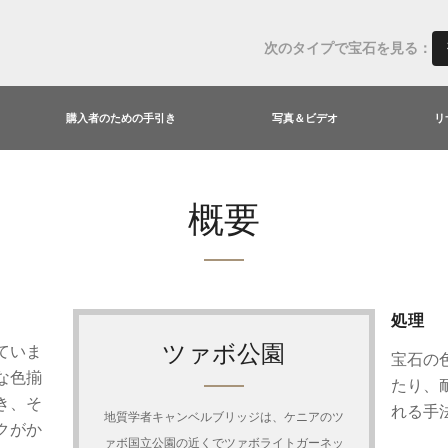
次のタイプで宝石を見る：
購入者のための手引き
写真＆ビデオ
リ
概要
処理
ツァボ公園
ていま
宝石の
な色揃
たり、
き、そ
れる手
地質学者キャンベルブリッジは、ケニアのツ
クがか
ァボ国立公園の近くでツァボライトガーネッ