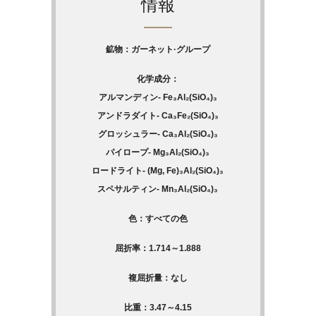
情報
鉱物：ガーネット·グループ
化学成分：
アルマンディン- Fe₃Al₂(SiO₄)₃
アンドラダイト- Ca₃Fe₂(SiO₄)₃
グロッシュラー- Ca₃Al₂(SiO₄)₃
パイロープ- Mg₃Al₂(SiO₄)₃
ロードライト- (Mg, Fe)₃Al₂(SiO₄)₃
スペサルティン- Mn₃Al₂(SiO₄)₃
色：すべての色
屈折率：1.714～1.888
複屈折量：なし
比重：3.47～4.15