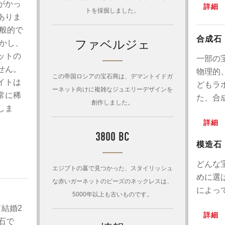
がかっ
詳細
トを採掘しました。
ありま
般的で
合成石
ファベルジェ
かし、
ットの
一部の
せん。
物理的
この帝国ロシアの宝石商は、デマントイドガ
イトは
どもラ
ーネット向けに複雑なジュエリーデザインを
常に稀
た、合
創作しました。
しま
詳細
3800 BC
模造石
どんな
エジプトの墓で見つかった、スタイリッシュ
めに選
な赤いガーネットのビーズのネックレスは、
によっ
5000年以上も古いものです。
結婚2
詳細
石で